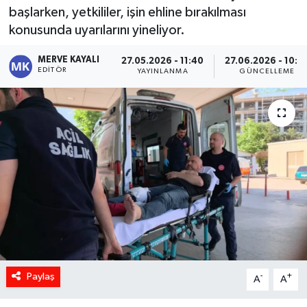
başlarken, yetkililer, işin ehline bırakılması
konusunda uyarılarını yineliyor.
MERVE KAYALI
27.05.2026 - 11:40
27.06.2026 - 10:0
EDITÖR
YAYINLANMA
GÜNCELLEME
Paylaş
-
+
A
A