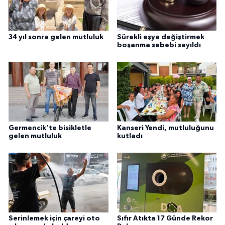
34 yıl sonra gelen mutluluk
Sürekli eşya değiştirmek
boşanma sebebi sayıldı
Germencik’te bisikletle
Kanseri Yendi, mutluluğunu
gelen mutluluk
kutladı
Serinlemek için çareyi oto
Sıfır Atıkta 17 Günde Rekor