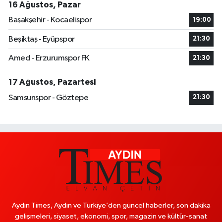
16 Ağustos, Pazar
Başakşehir - Kocaelispor
19:00
Beşiktaş - Eyüpspor
21:30
Amed - Erzurumspor FK
21:30
17 Ağustos, Pazartesi
Samsunspor - Göztepe
21:30
Aydın Times, Aydın ve Türkiye’den güncel haberler, son dakika
gelişmeleri, siyaset, ekonomi, spor, magazin ve kültür-sanat