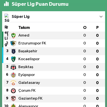
Süper Lig Puan Durumu
Süper Lig
#
Takım
O
P
1
Amed
0
0
2
Erzurumspor FK
0
0
3
Başakşehir
0
0
4
Kocaelispor
0
0
5
Beşiktaş
0
0
6
Eyüpspor
0
0
7
Galatasaray
0
0
8
Çorum FK
0
0
9
Gaziantep FK
0
0
10
Alanyaspor
0
0