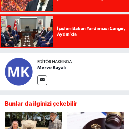
İçişleri Bakan Yardımcısı Cangir,
Aydın’da
EDITÖR HAKKINDA
Merve Kayalı
Bunlar da ilginizi çekebilir