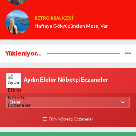
RETRO KRALIÇESI
Haftaya Gökyüzünden Mesaj Var
Yükleniyor...
Aydın Efeler Nöbetçi Eczaneler
Tüm Nöbetçi Eczaneler