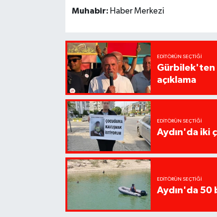
Muhabir:
Haber Merkezi
EDITÖRÜN SEÇTIĞI
Gürbilek'ten
açıklama
EDITÖRÜN SEÇTIĞI
Aydın'da iki 
EDITÖRÜN SEÇTIĞI
Aydın'da 50 b