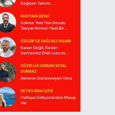
Değişen Takvim,
Değişmeyen Alışkanlıklar
MUSTAFA BENLI
Kokina: Yeni Yıla Umudu
Taşıyan Kırmızı-Yeşil Bir
Masal
ÖZGÜR'CE SAĞLIKLI YAŞAM
Kader Değil, Keder:
Dertleriniz DNA'nıza mı
İşliyor Acaba?
GÜZELLIK UZMANI SEVAL
DURMAZ
Aknenin Görünmeyen Yönü
RETRO KRALIÇESI
Haftaya Gökyüzünden Mesaj
Var