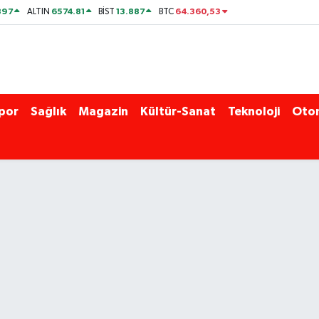
897
6574.81
13.887
64.360,53
ALTIN
BİST
BTC
por
Sağlık
Magazin
Kültür-Sanat
Teknoloji
Oto