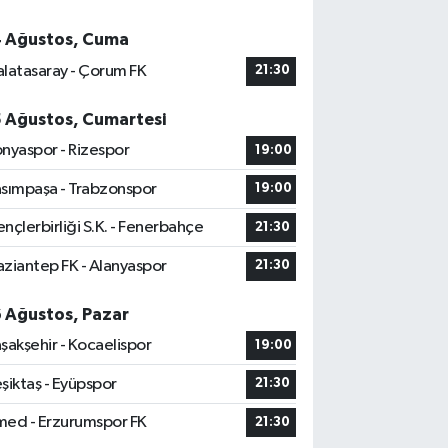
4 Ağustos, Cuma
latasaray - Çorum FK
21:30
5 Ağustos, Cumartesi
nyaspor - Rizespor
19:00
sımpaşa - Trabzonspor
19:00
nçlerbirliği S.K. - Fenerbahçe
21:30
ziantep FK - Alanyaspor
21:30
6 Ağustos, Pazar
şakşehir - Kocaelispor
19:00
şiktaş - Eyüpspor
21:30
ed - Erzurumspor FK
21:30