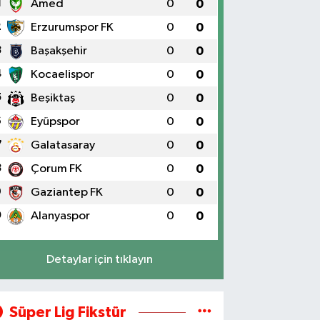
1
Amed
0
0
2
Erzurumspor FK
0
0
3
Başakşehir
0
0
4
Kocaelispor
0
0
5
Beşiktaş
0
0
6
Eyüpspor
0
0
7
Galatasaray
0
0
8
Çorum FK
0
0
9
Gaziantep FK
0
0
0
Alanyaspor
0
0
Detaylar için tıklayın
Süper Lig Fikstür