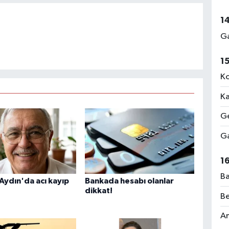
1
Ga
1
Ko
Ka
Ge
Ga
1
Ba
 Aydın'da acı kayıp
Bankada hesabı olanlar
dikkat!
Be
Am