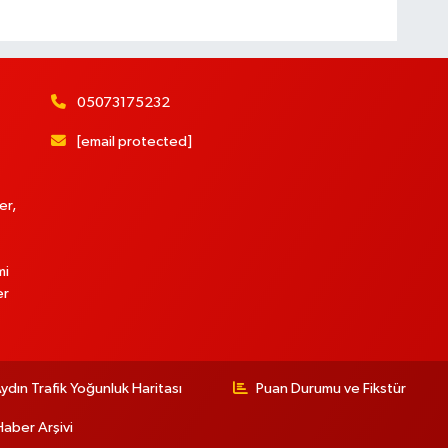
05073175232
[email protected]
er,
mi
er
ydın Trafik Yoğunluk Haritası
Puan Durumu ve Fikstür
Haber Arşivi