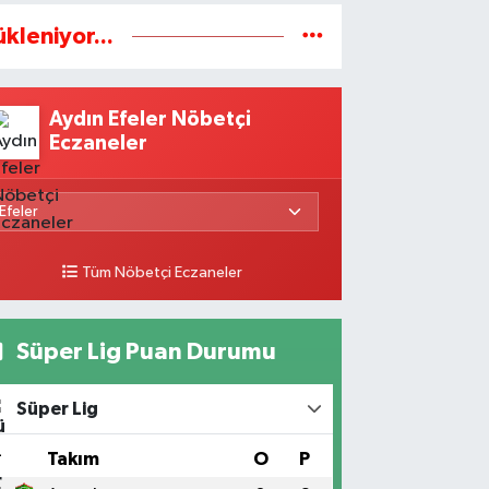
ükleniyor...
Aydın Efeler Nöbetçi
Eczaneler
Tüm Nöbetçi Eczaneler
Süper Lig Puan Durumu
Süper Lig
#
Takım
O
P