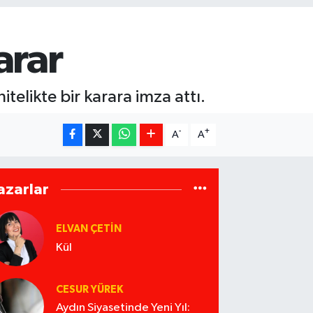
arar
itelikte bir karara imza attı.
-
+
A
A
azarlar
ELVAN ÇETIN
Kül
CESUR YÜREK
Aydın Siyasetinde Yeni Yıl: