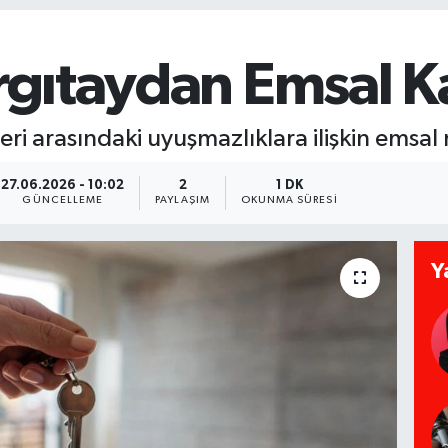
argıtaydan Emsal K
leri arasındaki uyuşmazlıklara ilişkin emsal n
27.06.2026 - 10:02
2
1 DK
GÜNCELLEME
PAYLAŞIM
OKUNMA SÜRESI
Y