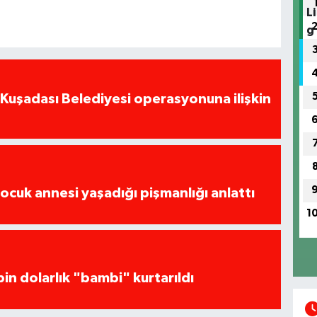
 Kuşadası Belediyesi operasyonuna ilişkin
çocuk annesi yaşadığı pişmanlığı anlattı
1
in dolarlık "bambi" kurtarıldı