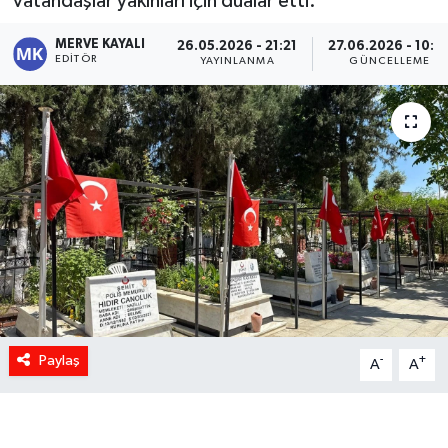
vatandaşlar yakınları için dualar etti.
MERVE KAYALI
26.05.2026 - 21:21
27.06.2026 - 10:0
EDITÖR
YAYINLANMA
GÜNCELLEME
Paylaş
-
+
A
A