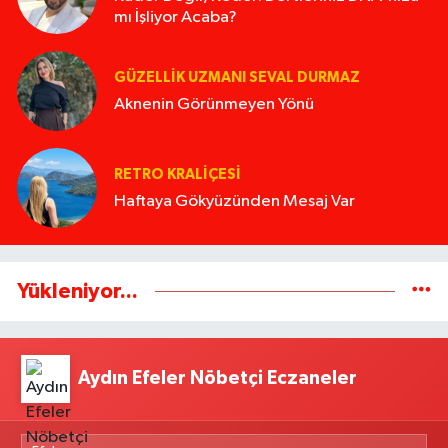
mı İşliyor Acaba?
GÜZELLIK UZMANI SEVAL DURMAZ
Aknenin Görünmeyen Yönü
RETRO KRALIÇESI
Haftaya Gökyüzünden Mesaj Var
Yükleniyor...
Aydın Efeler Nöbetçi Eczaneler