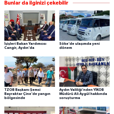
Bunlar da ilginizi çekebilir
İçişleri Bakan Yardımcısı
Söke’de ulaşımda yeni
Cangir, Aydın’da
dönem
TZOB Başkanı Şemsi
Aydın Valiliği’nden YİKOB
Bayraktar Çine’de yangın
Müdürü Ali Aygül hakkında
bölgesinde
soruşturma