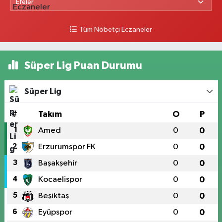
Tüm Nöbetçi Eczaneler
Süper Lig Puan Durumu
Süper Lig
#
Takım
O
P
1
Amed
0
0
2
Erzurumspor FK
0
0
3
Başakşehir
0
0
4
Kocaelispor
0
0
5
Beşiktaş
0
0
6
Eyüpspor
0
0