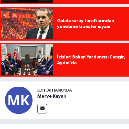
Galatasaray taraftarından
yönetime transfer isyanı
İçişleri Bakan Yardımcısı Cangir,
Aydın’da
EDITÖR HAKKINDA
Merve Kayalı