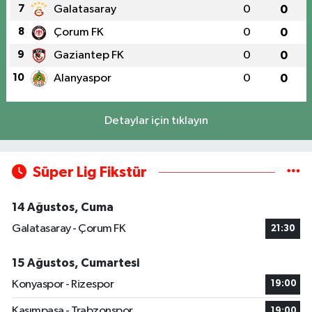
7
Galatasaray
0
0
8
Çorum FK
0
0
9
Gaziantep FK
0
0
10
Alanyaspor
0
0
Detaylar için tıklayın
Süper Lig Fikstür
14 Ağustos, Cuma
Galatasaray - Çorum FK
21:30
15 Ağustos, Cumartesi
Konyaspor - Rizespor
19:00
Kasımpaşa - Trabzonspor
19:00