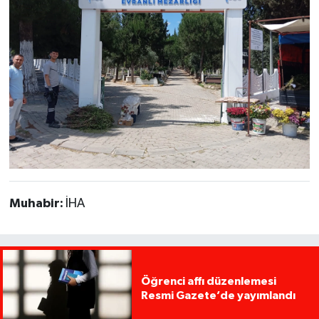
Muhabir:
İHA
Öğrenci affı düzenlemesi
Resmi Gazete’de yayımlandı