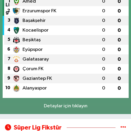
1
Amed
0
0
2
Erzurumspor FK
0
0
3
Başakşehir
0
0
4
Kocaelispor
0
0
5
Beşiktaş
0
0
6
Eyüpspor
0
0
7
Galatasaray
0
0
8
Çorum FK
0
0
9
Gaziantep FK
0
0
10
Alanyaspor
0
0
Detaylar için tıklayın
Süper Lig Fikstür