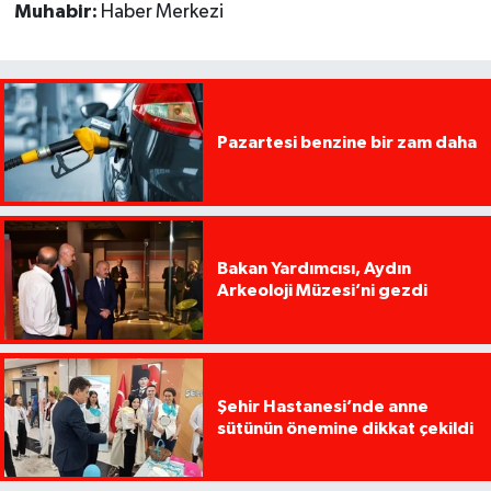
Muhabir:
Haber Merkezi
Pazartesi benzine bir zam daha
Bakan Yardımcısı, Aydın
Arkeoloji Müzesi’ni gezdi
Şehir Hastanesi’nde anne
sütünün önemine dikkat çekildi