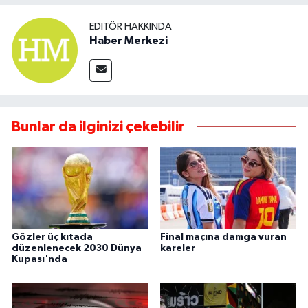
EDITÖR HAKKINDA
Haber Merkezi
Bunlar da ilginizi çekebilir
Gözler üç kıtada
Final maçına damga vuran
düzenlenecek 2030 Dünya
kareler
Kupası'nda