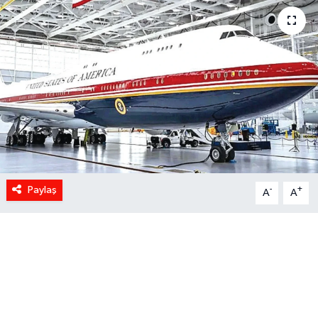
Paylaş
-
+
A
A