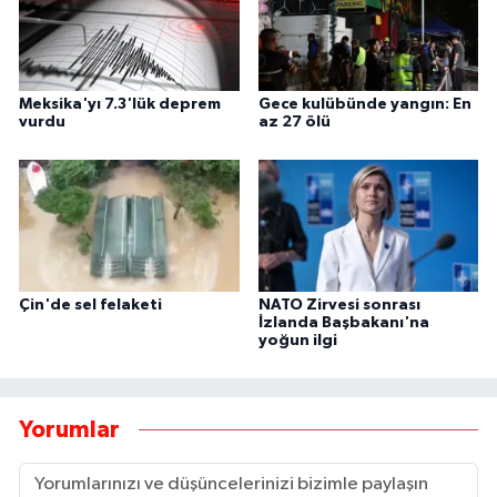
Meksika'yı 7.3'lük deprem
Gece kulübünde yangın: En
vurdu
az 27 ölü
Çin'de sel felaketi
NATO Zirvesi sonrası
İzlanda Başbakanı'na
yoğun ilgi
Yorumlar