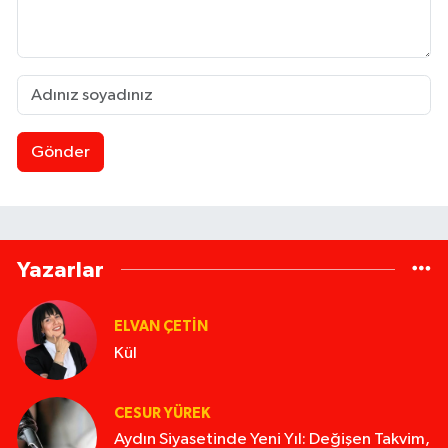
Gönder
Yazarlar
ELVAN ÇETIN
Kül
CESUR YÜREK
Aydın Siyasetinde Yeni Yıl: Değişen Takvim,