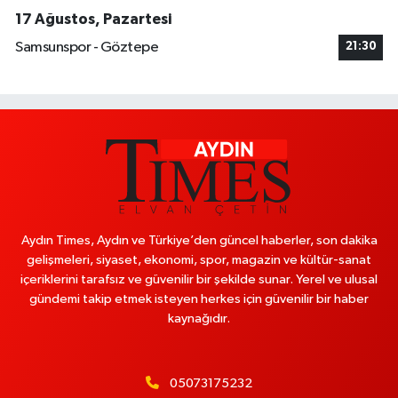
17 Ağustos, Pazartesi
Samsunspor - Göztepe
21:30
Aydın Times, Aydın ve Türkiye’den güncel haberler, son dakika
gelişmeleri, siyaset, ekonomi, spor, magazin ve kültür-sanat
içeriklerini tarafsız ve güvenilir bir şekilde sunar. Yerel ve ulusal
gündemi takip etmek isteyen herkes için güvenilir bir haber
kaynağıdır.
05073175232