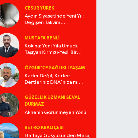
CESUR YÜREK
Aydın Siyasetinde Yeni Yıl:
Değişen Takvim,
Değişmeyen Alışkanlıklar
MUSTAFA BENLI
Kokina: Yeni Yıla Umudu
Taşıyan Kırmızı-Yeşil Bir
Masal
ÖZGÜR'CE SAĞLIKLI YAŞAM
Kader Değil, Keder:
Dertleriniz DNA'nıza mı
İşliyor Acaba?
GÜZELLIK UZMANI SEVAL
DURMAZ
Aknenin Görünmeyen Yönü
RETRO KRALIÇESI
Haftaya Gökyüzünden Mesaj