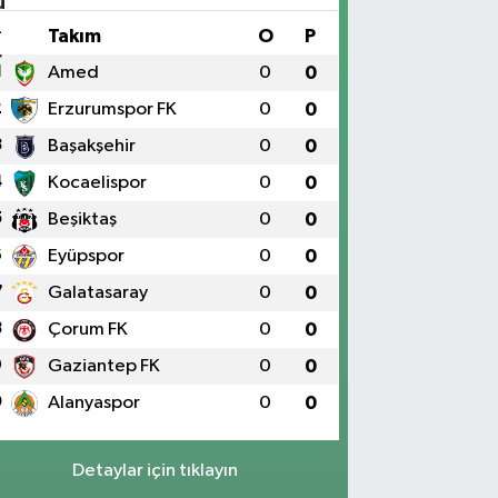
#
Takım
O
P
1
Amed
0
0
2
Erzurumspor FK
0
0
3
Başakşehir
0
0
4
Kocaelispor
0
0
5
Beşiktaş
0
0
6
Eyüpspor
0
0
7
Galatasaray
0
0
8
Çorum FK
0
0
9
Gaziantep FK
0
0
0
Alanyaspor
0
0
Detaylar için tıklayın