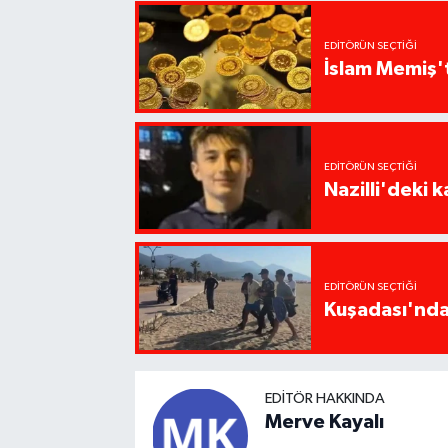
EDITÖRÜN SEÇTIĞI
İslam Memiş't
EDITÖRÜN SEÇTIĞI
Nazilli'deki 
EDITÖRÜN SEÇTIĞI
Kuşadası'nda 
EDITÖR HAKKINDA
Merve Kayalı