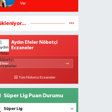
Var
ükleniyor...
Aydın Efeler Nöbetçi
Eczaneler
Tüm Nöbetçi Eczaneler
Süper Lig Puan Durumu
Süper Lig