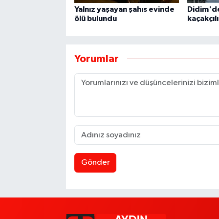
Yalnız yaşayan şahıs evinde
Didim'd
ölü bulundu
kaçakçıl
Yorumlar
Gönder