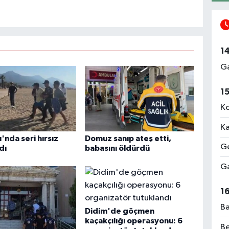
1
Ga
1
Ko
Ka
'nda seri hırsız
Domuz sanıp ateş etti,
Ge
dı
babasını öldürdü
Ga
1
Ba
Didim'de göçmen
kaçakçılığı operasyonu: 6
Be