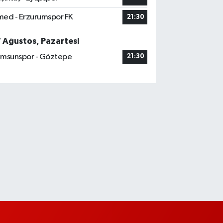
ed - Erzurumspor FK
21:30
7 Ağustos, Pazartesi
msunspor - Göztepe
21:30