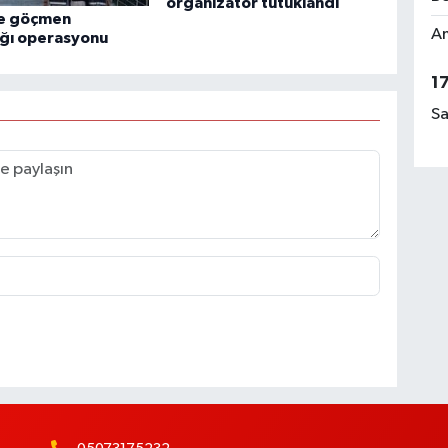
organizatör tutuklandı
e göçmen
Am
ığı operasyonu
1
Sa