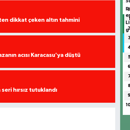
en dikkat çeken altın tahmini
kazanın acısı Karacasu'ya düştü
seri hırsız tutuklandı
1