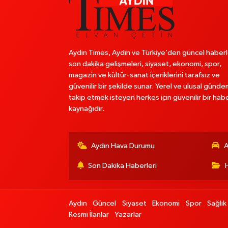
Aydın Times, Aydın ve Türkiye’den güncel haberl
son dakika gelişmeleri, siyaset, ekonomi, spor,
magazin ve kültür-sanat içeriklerini tarafsız ve
güvenilir bir şekilde sunar. Yerel ve ulusal günde
takip etmek isteyen herkes için güvenilir bir hab
kaynağıdır.
Aydın Hava Durumu
A
Son Dakika Haberleri
Aydın
Güncel
Siyaset
Ekonomi
Spor
Sağlık
Resmi İlanlar
Yazarlar