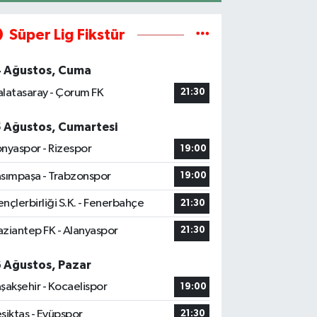
Süper Lig Fikstür
4 Ağustos, Cuma
latasaray - Çorum FK
21:30
5 Ağustos, Cumartesi
nyaspor - Rizespor
19:00
sımpaşa - Trabzonspor
19:00
nçlerbirliği S.K. - Fenerbahçe
21:30
ziantep FK - Alanyaspor
21:30
6 Ağustos, Pazar
şakşehir - Kocaelispor
19:00
şiktaş - Eyüpspor
21:30