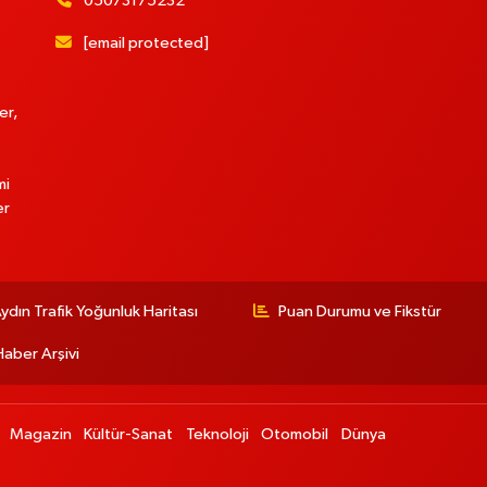
05073175232
[email protected]
er,
mi
er
ydın Trafik Yoğunluk Haritası
Puan Durumu ve Fikstür
Haber Arşivi
Magazin
Kültür-Sanat
Teknoloji
Otomobil
Dünya