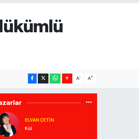
 Hükümlü
-
+
A
A
azarlar
ELVAN ÇETIN
Kül