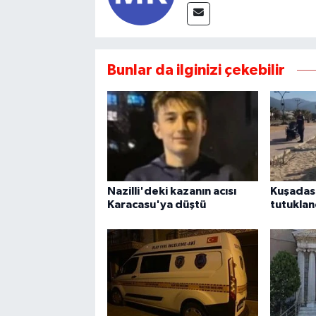
Bunlar da ilginizi çekebilir
Nazilli'deki kazanın acısı
Kuşadası
Karacasu'ya düştü
tutuklan