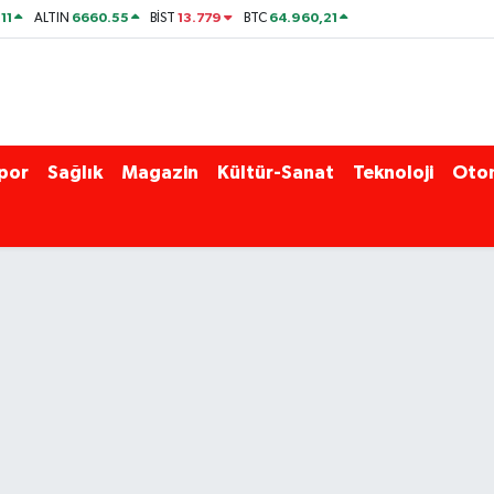
11
6660.55
13.779
64.960,21
ALTIN
BİST
BTC
por
Sağlık
Magazin
Kültür-Sanat
Teknoloji
Oto