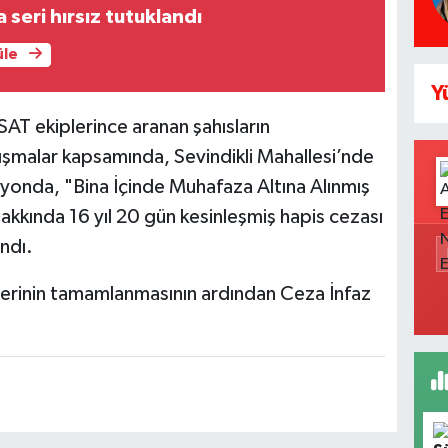
 seri hırsız tutuklandı
üle
Y
SAT ekiplerince aranan şahısların
ışmalar kapsamında, Sevindikli Mahallesi’nde
yonda, "Bina İçinde Muhafaza Altına Alınmış
akkında 16 yıl 20 gün kesinleşmiş hapis cezası
andı.
mlerinin tamamlanmasının ardından Ceza İnfaz