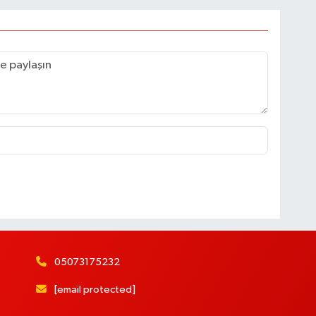
05073175232
[email protected]