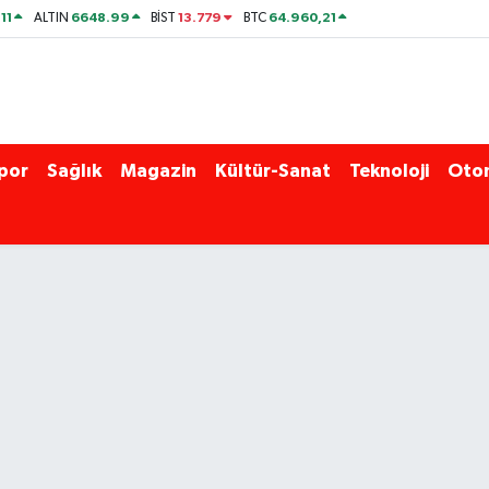
11
6648.99
13.779
64.960,21
ALTIN
BİST
BTC
por
Sağlık
Magazin
Kültür-Sanat
Teknoloji
Oto