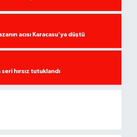
kazanın acısı Karacasu'ya düştü
seri hırsız tutuklandı