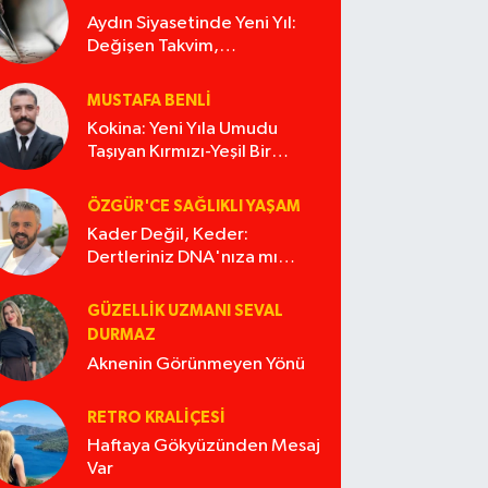
Aydın Siyasetinde Yeni Yıl:
Değişen Takvim,
Değişmeyen Alışkanlıklar
MUSTAFA BENLI
Kokina: Yeni Yıla Umudu
Taşıyan Kırmızı-Yeşil Bir
Masal
ÖZGÜR'CE SAĞLIKLI YAŞAM
Kader Değil, Keder:
Dertleriniz DNA'nıza mı
İşliyor Acaba?
GÜZELLIK UZMANI SEVAL
DURMAZ
Aknenin Görünmeyen Yönü
RETRO KRALIÇESI
Haftaya Gökyüzünden Mesaj
Var