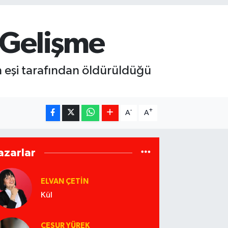
k Gelişme
n eşi tarafından öldürüldüğü
-
+
A
A
azarlar
ELVAN ÇETIN
Kül
CESUR YÜREK