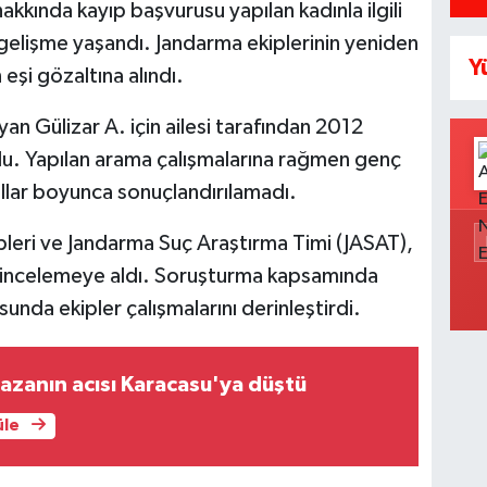
akkında kayıp başvurusu yapılan kadınla ilgili
gelişme yaşandı. Jandarma ekiplerinin yeniden
Y
eşi gözaltına alındı.
an Gülizar A. için ailesi tarafından 2012
du. Yapılan arama çalışmalarına rağmen genç
llar boyunca sonuçlandırılamadı.
pleri ve Jandarma Suç Araştırma Timi (JASAT),
en incelemeye aldı. Soruşturma kapsamında
sunda ekipler çalışmalarını derinleştirdi.
kazanın acısı Karacasu'ya düştü
üle