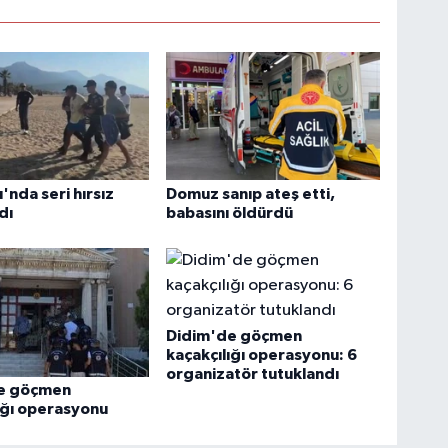
'nda seri hırsız
Domuz sanıp ateş etti,
dı
babasını öldürdü
Didim'de göçmen
kaçakçılığı operasyonu: 6
organizatör tutuklandı
e göçmen
ığı operasyonu