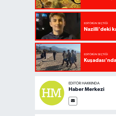
EDITÖRÜN SEÇTIĞI
Nazilli'deki 
EDITÖRÜN SEÇTIĞI
Kuşadası'nda 
EDITÖR HAKKINDA
Haber Merkezi