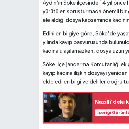
Aydın'ın Söke ilçesinde 14 yıl önce h
yürütülen soruşturmada önemli bir 
ele aldığı dosya kapsamında kadının 
Edinilen bilgiye göre, Söke'de yaşay
yılında kayıp başvurusunda bulunul
kadına ulaşılamazken, dosya uzun yı
Söke İlçe Jandarma Komutanlığı eki
kayıp kadına ilişkin dosyayı yenid
elde edilen bilgi ve deliller doğrultu
Nazilli'deki 
İçeriği Görünt