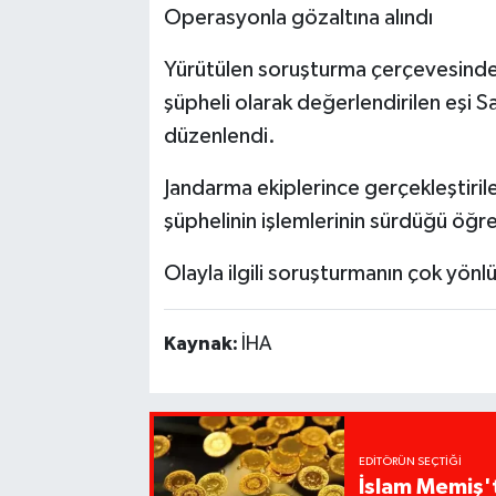
Operasyonla gözaltına alındı
Yürütülen soruşturma çerçevesinde G
şüpheli olarak değerlendirilen eşi S
düzenlendi.
Jandarma ekiplerince gerçekleştiril
şüphelinin işlemlerinin sürdüğü öğre
Olayla ilgili soruşturmanın çok yönlü
Kaynak:
İHA
EDITÖRÜN SEÇTIĞI
İslam Memiş't