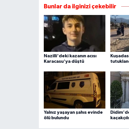
Bunlar da ilginizi çekebilir
Nazilli'deki kazanın acısı
Kuşadası
Karacasu'ya düştü
tutuklan
Yalnız yaşayan şahıs evinde
Didim'd
ölü bulundu
kaçakçıl