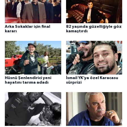
Arka Sokaklar için final
82 yaşında güzelliğiyle göz
kararı
kamaştırdı
Hüsnü Şenlendirici yeni
İsmail YK’ya özel Karacasu
hayatını tarıma adadı
sürprizi