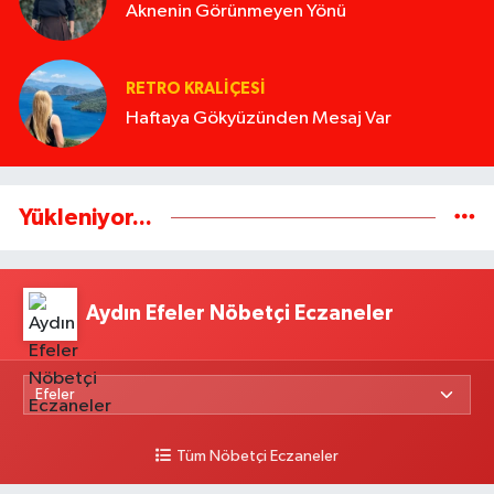
Aknenin Görünmeyen Yönü
RETRO KRALIÇESI
Haftaya Gökyüzünden Mesaj Var
Yükleniyor...
Aydın Efeler Nöbetçi Eczaneler
Tüm Nöbetçi Eczaneler