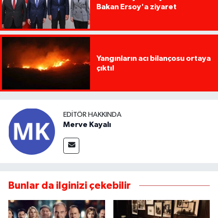
Bakan Ersoy'a ziyaret
Yangınların acı bilançosu ortaya
çıktı!
EDITÖR HAKKINDA
Merve Kayalı
Bunlar da ilginizi çekebilir