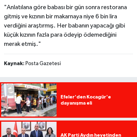
"Anlatılana göre babası bir gün sonra restorana
gitmiş ve kızının bir makarnaya niye 6 bin lira
verdiğini araştırmış. Her babanın yapacağı gibi
küçük kızının fazla para ödeyip ödemediğini
merak etmiş."
Kaynak:
Posta Gazetesi
Efeler'den Kocagür'e
dayanışma eli
AK Parti Aydın heyetinden