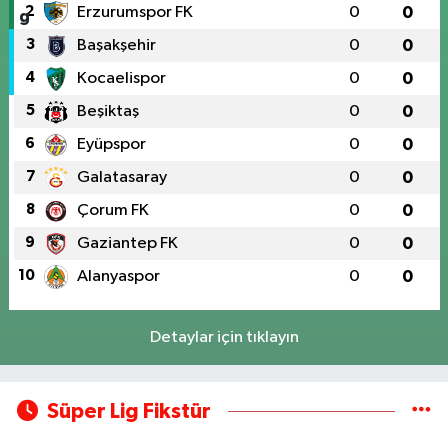
2
Erzurumspor FK
0
0
3
Başakşehir
0
0
4
Kocaelispor
0
0
5
Beşiktaş
0
0
6
Eyüpspor
0
0
7
Galatasaray
0
0
8
Çorum FK
0
0
9
Gaziantep FK
0
0
10
Alanyaspor
0
0
Detaylar için tıklayın
Süper Lig Fikstür