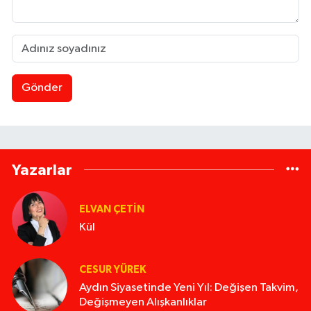
Gönder
Yazarlar
ELVAN ÇETIN
Kül
CESUR YÜREK
Aydın Siyasetinde Yeni Yıl: Değişen Takvim,
Değişmeyen Alışkanlıklar