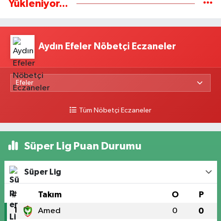
Yükleniyor...
Aydın Efeler Nöbetçi Eczaneler
Tüm Nöbetçi Eczaneler
Süper Lig Puan Durumu
Süper Lig
#
Takım
O
P
1
Amed
0
0