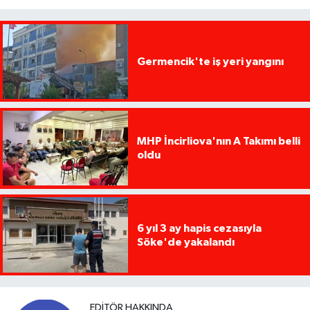
Germencik'te iş yeri yangını
MHP İncirliova'nın A Takımı belli
oldu
6 yıl 3 ay hapis cezasıyla
Söke'de yakalandı
EDITÖR HAKKINDA