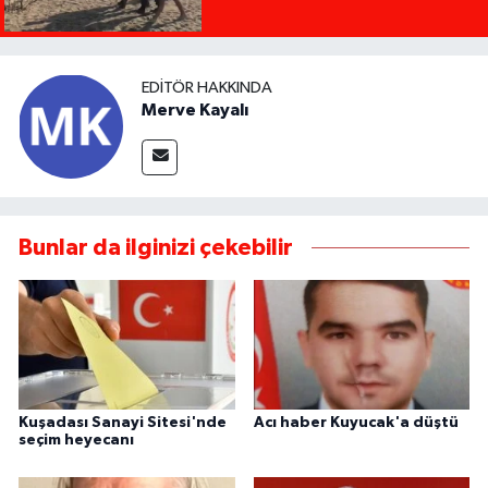
EDITÖR HAKKINDA
Merve Kayalı
Bunlar da ilginizi çekebilir
Kuşadası Sanayi Sitesi'nde
Acı haber Kuyucak'a düştü
seçim heyecanı