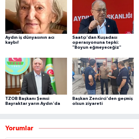
Aydın iş dünyasının acı
Saatçı'dan Kuşadası
kaybı!
operasyonuna tepki:
"Boyun eğmeyeceğiz"
TZOB Başkanı Şemsi
Başkan Zencirci'den geçmiş
Bayraktar yarın Aydın'da
olsun ziyareti
Yorumlar