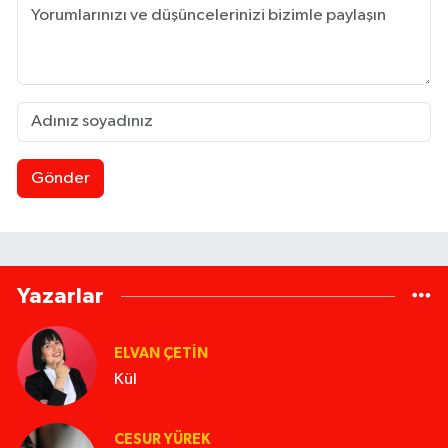
Gönder
Yazarlar
ELVAN ÇETIN
Kül
CESUR YÜREK