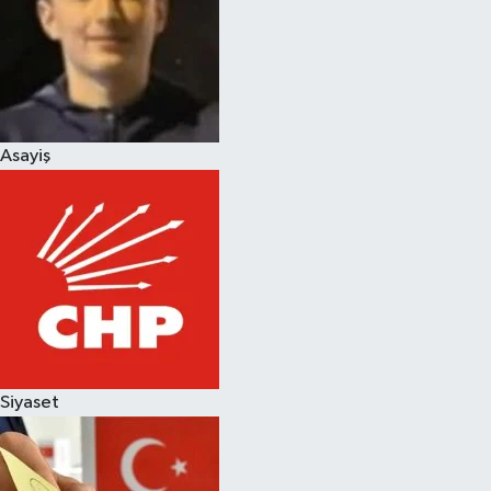
Magazin
Asayiş
Siyaset