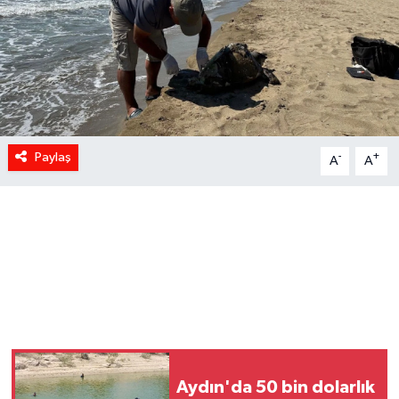
Paylaş
-
+
A
A
Aydın'da 50 bin dolarlık