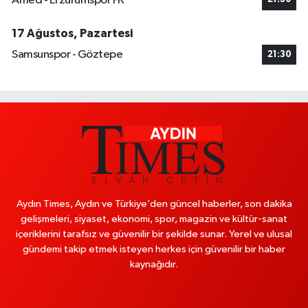
Amed - Erzurumspor FK
17 Ağustos, Pazartesi
Samsunspor - Göztepe
21:30
Aydın Times, Aydın ve Türkiye’den güncel haberler, son dakika
gelişmeleri, siyaset, ekonomi, spor, magazin ve kültür-sanat
içeriklerini tarafsız ve güvenilir bir şekilde sunar. Yerel ve ulusal
gündemi takip etmek isteyen herkes için güvenilir bir haber
kaynağıdır.