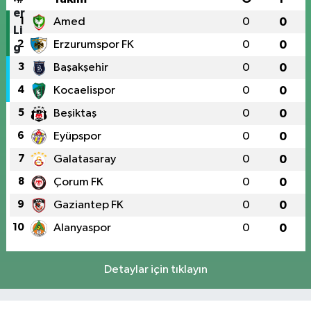
1
Amed
0
0
2
Erzurumspor FK
0
0
3
Başakşehir
0
0
4
Kocaelispor
0
0
5
Beşiktaş
0
0
6
Eyüpspor
0
0
7
Galatasaray
0
0
8
Çorum FK
0
0
9
Gaziantep FK
0
0
10
Alanyaspor
0
0
Detaylar için tıklayın