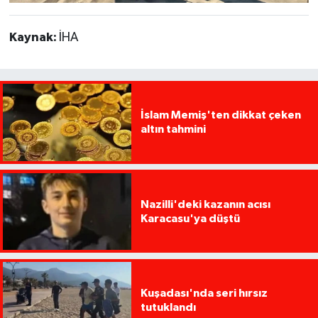
Kaynak:
İHA
İslam Memiş'ten dikkat çeken
altın tahmini
Nazilli'deki kazanın acısı
Karacasu'ya düştü
Kuşadası'nda seri hırsız
tutuklandı