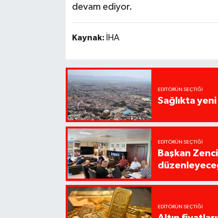
devam ediyor.
Kaynak:
İHA
EDITÖRÜN SEÇTIĞI
Sağlıkta yen
EDITÖRÜN SEÇTIĞI
Başkan Zencirc
düzenleyece
EDITÖRÜN SEÇTIĞI
Altın fiyatla