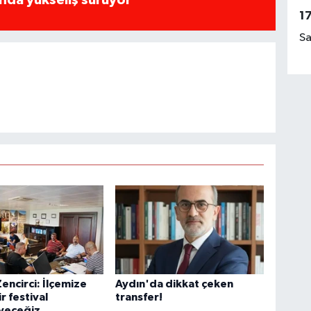
1
Sa
encirci: İlçemize
Aydın'da dikkat çeken
ir festival
transfer!
yeceğiz