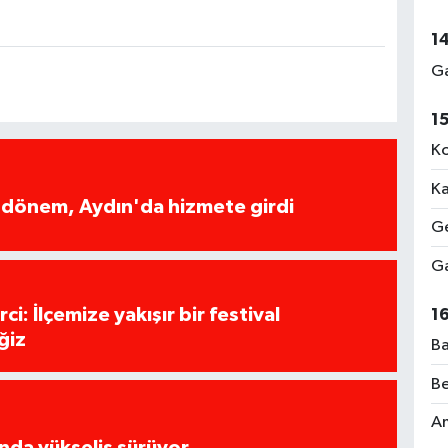
1
Ga
1
Ko
Ka
i dönem, Aydın'da hizmete girdi
Ge
Ga
i: İlçemize yakışır bir festival
1
ğiz
Ba
Be
Am
rında yükseliş sürüyor