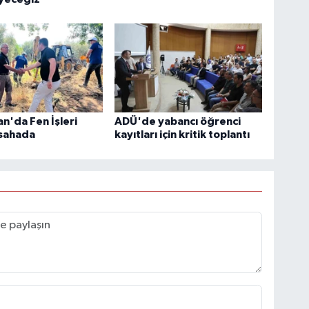
'da Fen İşleri
ADÜ'de yabancı öğrenci
 sahada
kayıtları için kritik toplantı