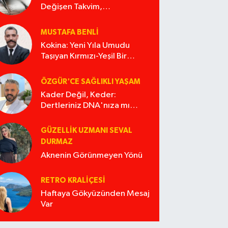
Değişen Takvim,
Değişmeyen Alışkanlıklar
MUSTAFA BENLI
Kokina: Yeni Yıla Umudu
Taşıyan Kırmızı-Yeşil Bir
Masal
ÖZGÜR'CE SAĞLIKLI YAŞAM
Kader Değil, Keder:
Dertleriniz DNA'nıza mı
İşliyor Acaba?
GÜZELLIK UZMANI SEVAL
DURMAZ
Aknenin Görünmeyen Yönü
RETRO KRALIÇESI
Haftaya Gökyüzünden Mesaj
Var