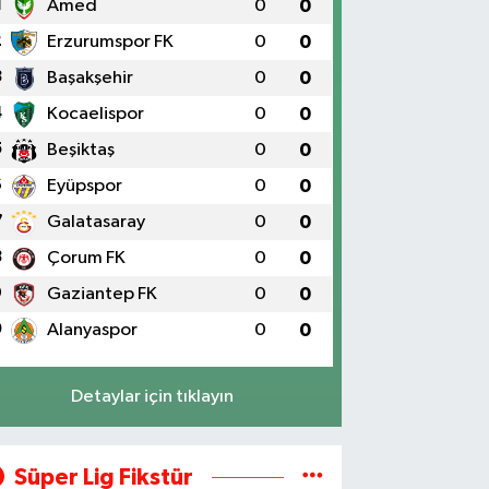
1
Amed
0
0
2
Erzurumspor FK
0
0
3
Başakşehir
0
0
4
Kocaelispor
0
0
5
Beşiktaş
0
0
6
Eyüpspor
0
0
7
Galatasaray
0
0
8
Çorum FK
0
0
9
Gaziantep FK
0
0
0
Alanyaspor
0
0
Detaylar için tıklayın
Süper Lig Fikstür