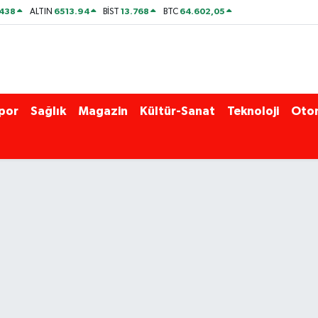
438
6513.94
13.768
64.602,05
ALTIN
BİST
BTC
por
Sağlık
Magazin
Kültür-Sanat
Teknoloji
Oto