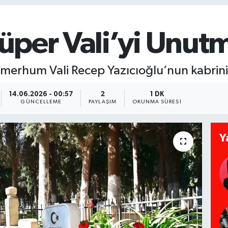
‘Süper Vali’yi Unut
 merhum Vali Recep Yazıcıoğlu’nun kabrini 
14.06.2026 - 00:57
2
1 DK
GÜNCELLEME
PAYLAŞIM
OKUNMA SÜRESI
Y