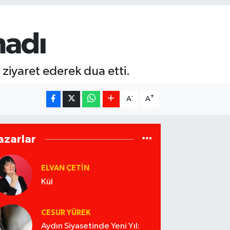
madı
ziyaret ederek dua etti.
-
+
A
A
azarlar
ELVAN ÇETIN
Kül
CESUR YÜREK
Aydın Siyasetinde Yeni Yıl: