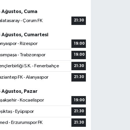
4 Ağustos, Cuma
latasaray - Çorum FK
21:30
5 Ağustos, Cumartesi
nyaspor - Rizespor
19:00
sımpaşa - Trabzonspor
19:00
nçlerbirliği S.K. - Fenerbahçe
21:30
ziantep FK - Alanyaspor
21:30
6 Ağustos, Pazar
şakşehir - Kocaelispor
19:00
şiktaş - Eyüpspor
21:30
ed - Erzurumspor FK
21:30