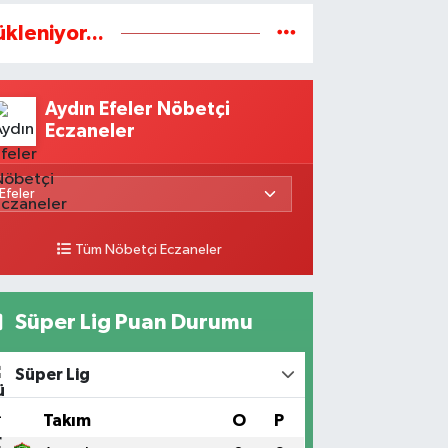
ükleniyor...
Aydın Efeler Nöbetçi
Eczaneler
Tüm Nöbetçi Eczaneler
Süper Lig Puan Durumu
Süper Lig
#
Takım
O
P