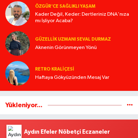
ÖZGÜR'CE SAĞLIKLI YAŞAM
Kader Değil, Keder: Dertleriniz DNA'nıza
mı İşliyor Acaba?
GÜZELLIK UZMANI SEVAL DURMAZ
Aknenin Görünmeyen Yönü
RETRO KRALIÇESI
Haftaya Gökyüzünden Mesaj Var
Yükleniyor...
Aydın Efeler Nöbetçi Eczaneler