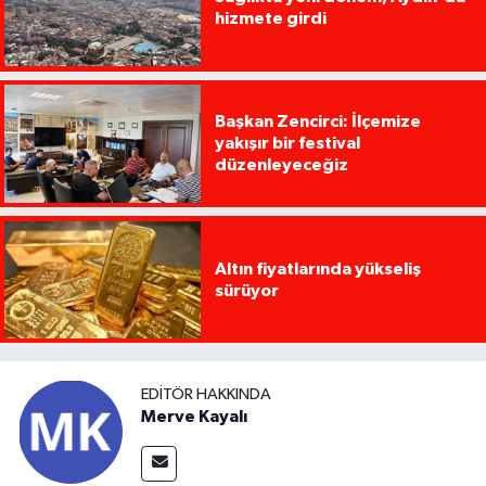
hizmete girdi
Başkan Zencirci: İlçemize
yakışır bir festival
düzenleyeceğiz
Altın fiyatlarında yükseliş
sürüyor
EDITÖR HAKKINDA
Merve Kayalı