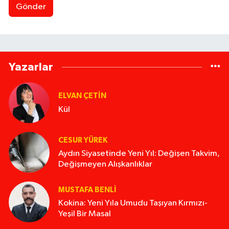
Gönder
Yazarlar
ELVAN ÇETIN
Kül
CESUR YÜREK
Aydın Siyasetinde Yeni Yıl: Değişen Takvim,
Değişmeyen Alışkanlıklar
MUSTAFA BENLI
Kokina: Yeni Yıla Umudu Taşıyan Kırmızı-
Yeşil Bir Masal