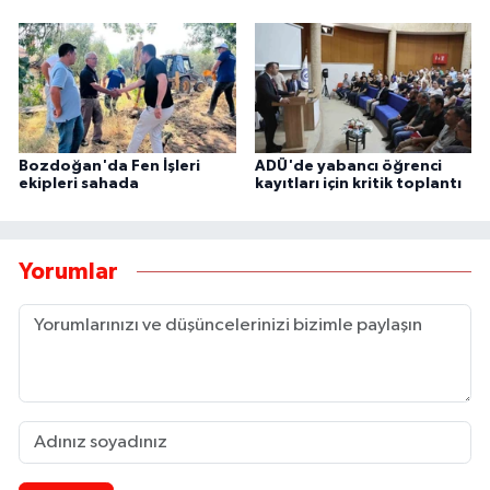
Bozdoğan'da Fen İşleri
ADÜ'de yabancı öğrenci
ekipleri sahada
kayıtları için kritik toplantı
Yorumlar