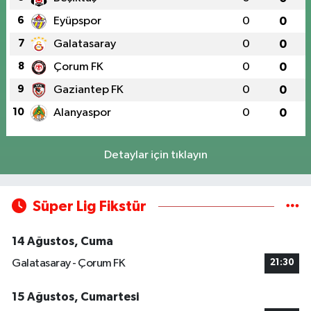
6
Eyüpspor
0
0
7
Galatasaray
0
0
8
Çorum FK
0
0
9
Gaziantep FK
0
0
10
Alanyaspor
0
0
Detaylar için tıklayın
Süper Lig Fikstür
14 Ağustos, Cuma
Galatasaray - Çorum FK
21:30
15 Ağustos, Cumartesi