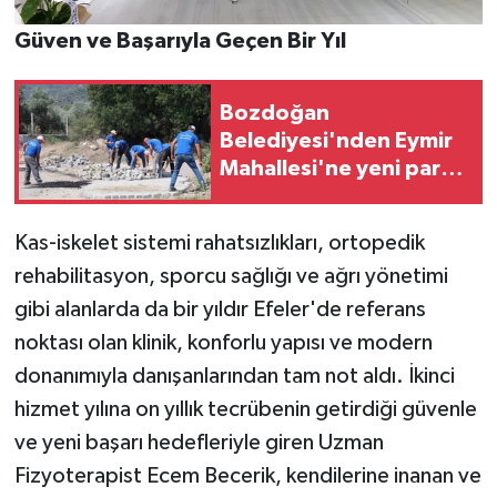
Güven ve Başarıyla Geçen Bir Yıl
Bozdoğan
Belediyesi'nden Eymir
Mahallesi'ne yeni parke
yol
Kas-iskelet sistemi rahatsızlıkları, ortopedik
rehabilitasyon, sporcu sağlığı ve ağrı yönetimi
gibi alanlarda da bir yıldır Efeler'de referans
noktası olan klinik, konforlu yapısı ve modern
donanımıyla danışanlarından tam not aldı. İkinci
hizmet yılına on yıllık tecrübenin getirdiği güvenle
ve yeni başarı hedefleriyle giren Uzman
Fizyoterapist Ecem Becerik, kendilerine inanan ve