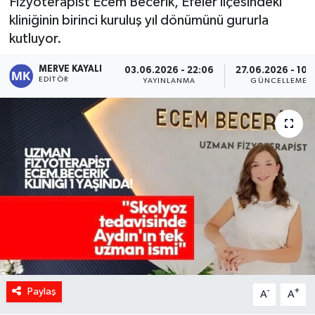
Fizyoterapist Ecem Becerik, Efeler ilçesindeki
kliniğinin birinci kuruluş yıl dönümünü gururla
kutluyor.
MERVE KAYALI
03.06.2026 - 22:06
27.06.2026 - 10:
EDITÖR
YAYINLANMA
GÜNCELLEME
Paylaş
-
+
A
A