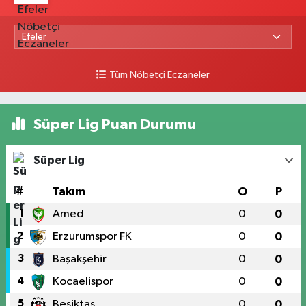
Tüm Nöbetçi Eczaneler
Süper Lig Puan Durumu
Süper Lig
#
Takım
O
P
1
Amed
0
0
2
Erzurumspor FK
0
0
3
Başakşehir
0
0
4
Kocaelispor
0
0
5
Beşiktaş
0
0