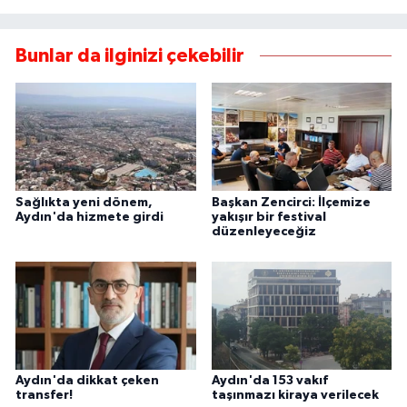
Bunlar da ilginizi çekebilir
Sağlıkta yeni dönem,
Başkan Zencirci: İlçemize
Aydın'da hizmete girdi
yakışır bir festival
düzenleyeceğiz
Aydın'da dikkat çeken
Aydın'da 153 vakıf
transfer!
taşınmazı kiraya verilecek