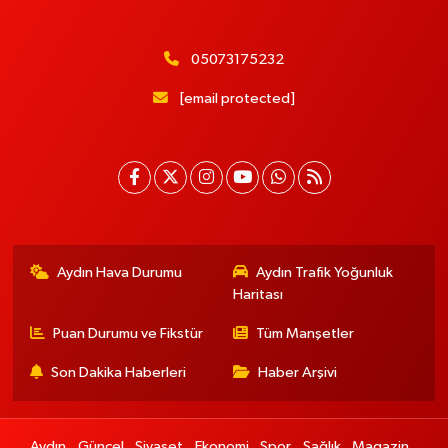
05073175232
[email protected]
Aydın Hava Durumu
Aydın Trafik Yoğunluk
Haritası
Puan Durumu ve Fikstür
Tüm Manşetler
Son Dakika Haberleri
Haber Arşivi
Aydın
Güncel
Siyaset
Ekonomi
Spor
Sağlık
Magazin