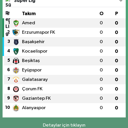
Süper Lig
#
Takım
O
P
1
Amed
0
0
2
Erzurumspor FK
0
0
3
Başakşehir
0
0
4
Kocaelispor
0
0
5
Beşiktaş
0
0
6
Eyüpspor
0
0
7
Galatasaray
0
0
8
Çorum FK
0
0
9
Gaziantep FK
0
0
10
Alanyaspor
0
0
Detaylar için tıklayın