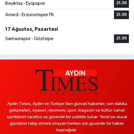
Beşiktaş - Eyüpspor
21:30
Amed - Erzurumspor FK
21:30
17 Ağustos, Pazartesi
Samsunspor - Göztepe
21:30
Aydın Times, Aydın ve Türkiye’den güncel haberler, son dakika
gelişmeleri, siyaset, ekonomi, spor, magazin ve kültür-sanat
içeriklerini tarafsız ve güvenilir bir şekilde sunar. Yerel ve ulusal
gündemi takip etmek isteyen herkes için güvenilir bir haber
kaynağıdır.