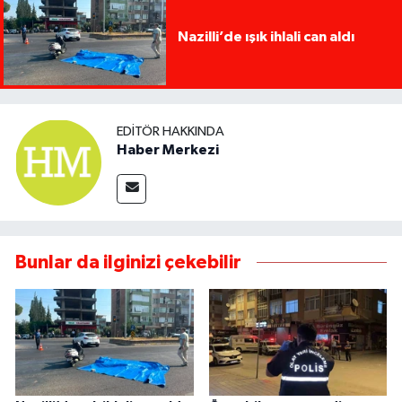
Nazilli’de ışık ihlali can aldı
EDITÖR HAKKINDA
Haber Merkezi
Bunlar da ilginizi çekebilir