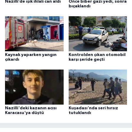
Nazilli’de ışık ihlali can aldı
Önce biber gazı yedi, sonra
bıçaklandı
Kaynak yaparken yangın
Kontrolden çıkan otomobil
çıkardı
karşı şeride geçti
Nazilli'deki kazanın acısı
Kuşadası'nda seri hırsız
Karacasu'ya düştü
tutuklandı