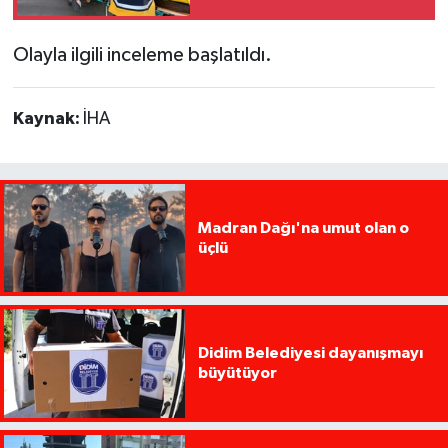
Olayla ilgili inceleme başlatıldı.
Kaynak:
İHA
Madran Dağı'na umut olan o
üçlü
Didim Belediyesi dayanışmayı
büyütüyor