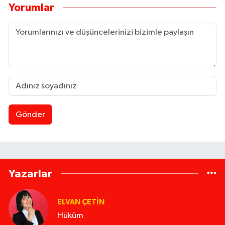
Yorumlar
Gönder
Yazarlar
ELVAN ÇETIN
Hüküm