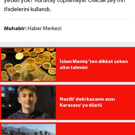
yetkin yok? Kurultay toplamaya! Olacak şey mi?”
ifadelerini kullandı.
Muhabir:
Haber Merkezi
İslam Memiş'ten dikkat çeken
altın tahmini
Nazilli'deki kazanın acısı
Karacasu'ya düştü