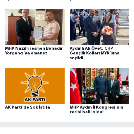
MHP Nazilli resmen Bahadır
Aydınlı Ali Övet, CHP
Yorgancı'ya emanet
Gençlik Kolları MYK'sına
seçildi
AK Parti’de Şok İstifa
MHP Aydın İl Kongresi'nin
tarihi belli oldu!