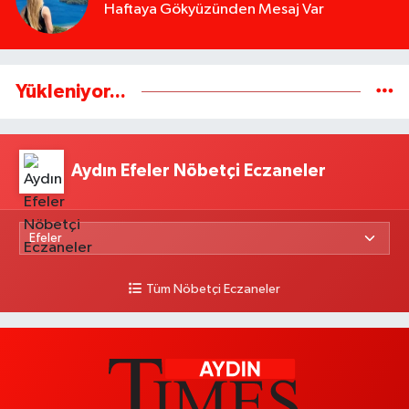
Haftaya Gökyüzünden Mesaj Var
Yükleniyor...
Aydın Efeler Nöbetçi Eczaneler
Tüm Nöbetçi Eczaneler