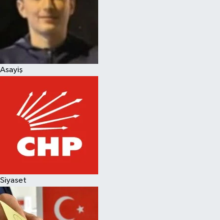
Magazin
Asayiş
Siyaset