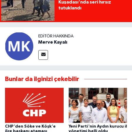
Kuşadası'nda seri hırsız
tutuklandı
EDITÖR HAKKINDA
Merve Kayalı
Bunlar da ilginizi çekebilir
CHP'den Söke ve Köşk'e
Yeni Parti'nin Aydın kurucu il
ilçe başkanı ataması
yönetimi belli oldu