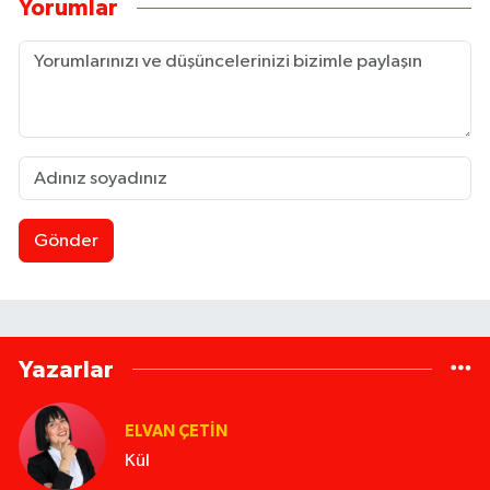
Yorumlar
Gönder
Yazarlar
ELVAN ÇETIN
Kül