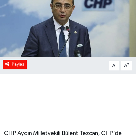
Paylaş
-
+
A
A
CHP Aydın Milletvekili Bülent Tezcan, CHP’de