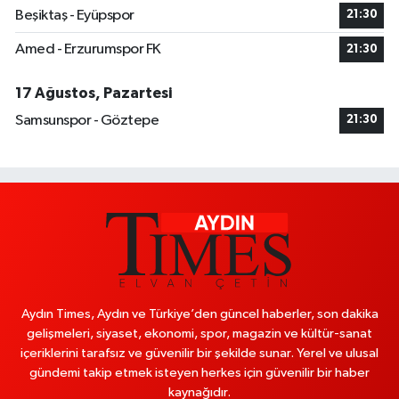
Beşiktaş - Eyüpspor
21:30
Amed - Erzurumspor FK
21:30
17 Ağustos, Pazartesi
Samsunspor - Göztepe
21:30
Aydın Times, Aydın ve Türkiye’den güncel haberler, son dakika
gelişmeleri, siyaset, ekonomi, spor, magazin ve kültür-sanat
içeriklerini tarafsız ve güvenilir bir şekilde sunar. Yerel ve ulusal
gündemi takip etmek isteyen herkes için güvenilir bir haber
kaynağıdır.