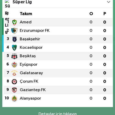
Süper Lig
#
Takım
O
P
1
Amed
0
0
2
Erzurumspor FK
0
0
3
Başakşehir
0
0
4
Kocaelispor
0
0
5
Beşiktaş
0
0
6
Eyüpspor
0
0
7
Galatasaray
0
0
8
Çorum FK
0
0
9
Gaziantep FK
0
0
10
Alanyaspor
0
0
Detaylar için tıklayın