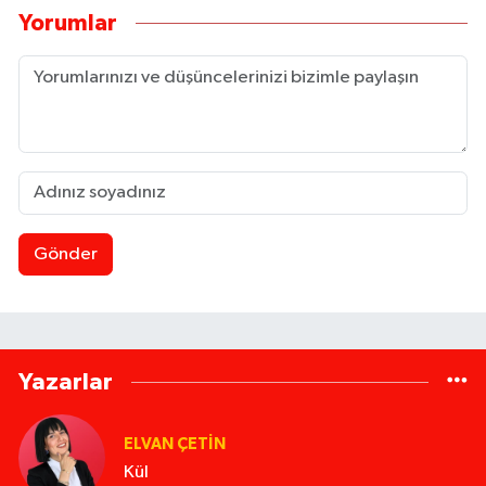
Yorumlar
Gönder
Yazarlar
ELVAN ÇETIN
Kül