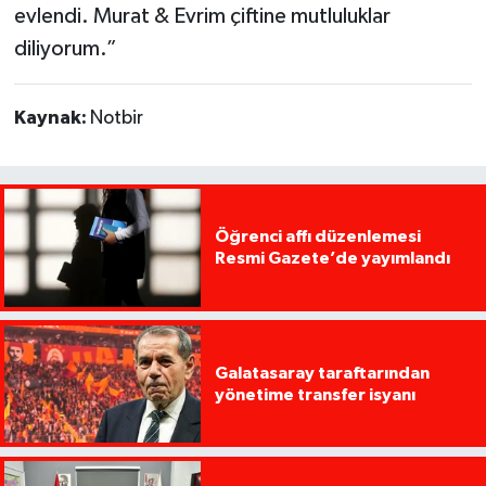
evlendi. Murat & Evrim çiftine mutluluklar
diliyorum.”
Kaynak:
Notbir
Öğrenci affı düzenlemesi
Resmi Gazete’de yayımlandı
Galatasaray taraftarından
yönetime transfer isyanı