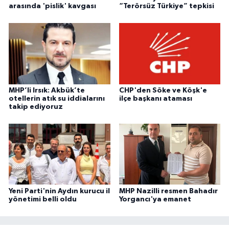
arasında 'pislik' kavgası
“Terörsüz Türkiye” tepkisi
MHP’li Irsık: Akbük’te
CHP'den Söke ve Köşk'e
otellerin atık su iddialarını
ilçe başkanı ataması
takip ediyoruz
Yeni Parti'nin Aydın kurucu il
MHP Nazilli resmen Bahadır
yönetimi belli oldu
Yorgancı'ya emanet