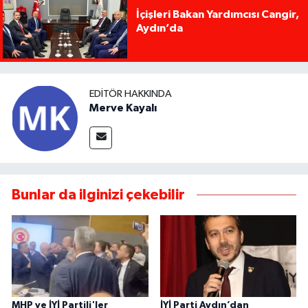
İçişleri Bakan Yardımcısı Cangir,
Aydın’da
EDITÖR HAKKINDA
Merve Kayalı
Bunlar da ilginizi çekebilir
MHP ve İYİ Partili'ler
İYİ Parti Aydın’dan