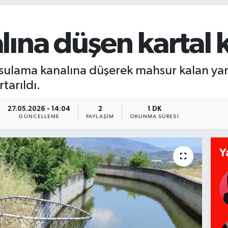
ına düşen kartal k
ulama kanalına düşerek mahsur kalan yaral
tarıldı.
27.05.2026 - 14:04
2
1 DK
GÜNCELLEME
PAYLAŞIM
OKUNMA SÜRESI
Y