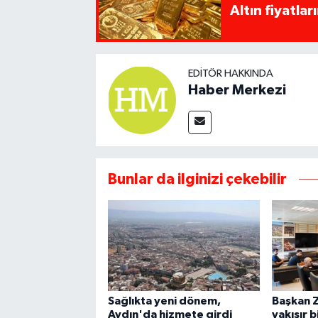
Altın fiyatla
EDITÖR HAKKINDA
Haber Merkezi
Bunlar da ilginizi çekebilir
Sağlıkta yeni dönem,
Başkan Z
Aydın'da hizmete girdi
yakışır b