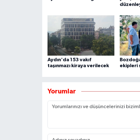
düzenle
Aydın'da 153 vakıf
Bozdoğan
taşınmazı kiraya verilecek
ekipleri
Yorumlar