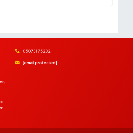
05073175232
[email protected]
er,
mi
er