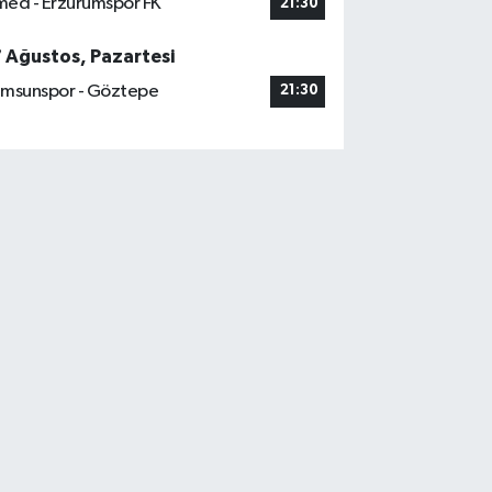
ed - Erzurumspor FK
21:30
7 Ağustos, Pazartesi
msunspor - Göztepe
21:30