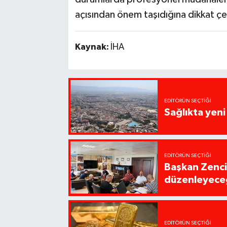
açısından önem taşıdığına dikkat çe
Kaynak:
İHA
EDITÖRÜN SEÇTIĞI
Sağlıkta yen
EDITÖRÜN SEÇTIĞI
Başkan Zencirc
düzenleyece
EDITÖRÜN SEÇTIĞI