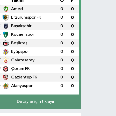
#
Takım
O
P
1
Amed
0
0
2
Erzurumspor FK
0
0
3
Başakşehir
0
0
4
Kocaelispor
0
0
5
Beşiktaş
0
0
6
Eyüpspor
0
0
7
Galatasaray
0
0
8
Çorum FK
0
0
9
Gaziantep FK
0
0
0
Alanyaspor
0
0
Detaylar için tıklayın