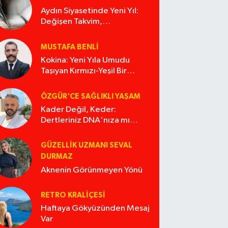
Aydın Siyasetinde Yeni Yıl:
Değişen Takvim,
Değişmeyen Alışkanlıklar
MUSTAFA BENLI
Kokina: Yeni Yıla Umudu
Taşıyan Kırmızı-Yeşil Bir
Masal
ÖZGÜR'CE SAĞLIKLI YAŞAM
Kader Değil, Keder:
Dertleriniz DNA'nıza mı
İşliyor Acaba?
GÜZELLIK UZMANI SEVAL
DURMAZ
Aknenin Görünmeyen Yönü
RETRO KRALIÇESI
Haftaya Gökyüzünden Mesaj
Var