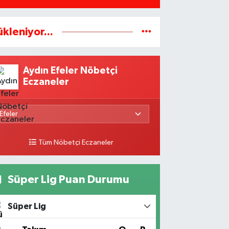
ükleniyor...
Aydın Efeler Nöbetçi
Eczaneler
Tüm Nöbetçi Eczaneler
Süper Lig Puan Durumu
Süper Lig