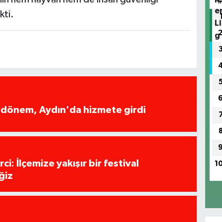
kti.
i dönem, Aydın'da hizmete girdi
i: İlçemize yakışır bir festival
1
ğiz