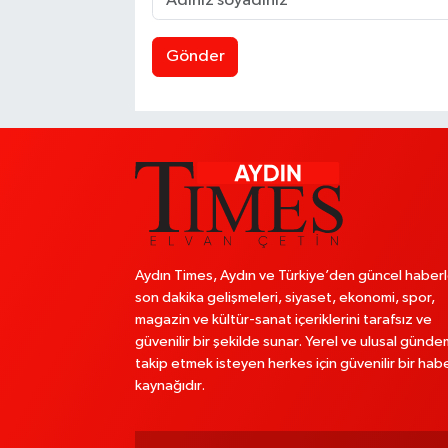
Gönder
Aydın Times, Aydın ve Türkiye’den güncel haberl
son dakika gelişmeleri, siyaset, ekonomi, spor,
magazin ve kültür-sanat içeriklerini tarafsız ve
güvenilir bir şekilde sunar. Yerel ve ulusal günde
takip etmek isteyen herkes için güvenilir bir hab
kaynağıdır.