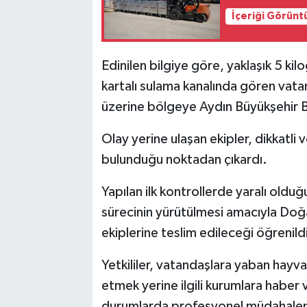
İçeriği Görünt
Edinilen bilgiye göre, yaklaşık 5 kil
kartalı sulama kanalında gören vatan
üzerine bölgeye Aydın Büyükşehir Bel
Olay yerine ulaşan ekipler, dikkatli v
bulunduğu noktadan çıkardı.
Yapılan ilk kontrollerde yaralı olduğ
sürecinin yürütülmesi amacıyla Doğ
ekiplerine teslim edileceği öğrenild
Yetkililer, vatandaşlara yaban hayv
etmek yerine ilgili kurumlara haber 
durumlarda profesyonel müdahaleni