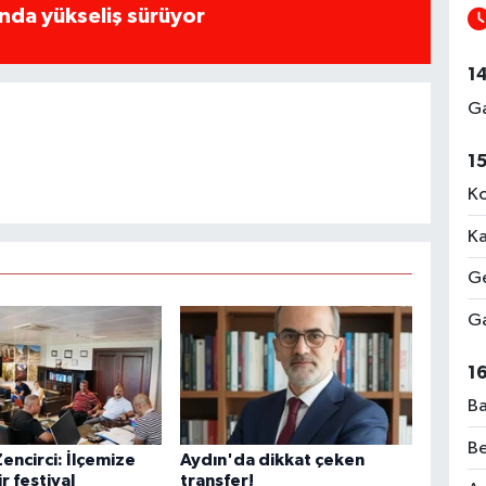
rında yükseliş sürüyor
1
Ga
1
Ko
Ka
Ge
Ga
1
Ba
Be
encirci: İlçemize
Aydın'da dikkat çeken
ir festival
transfer!