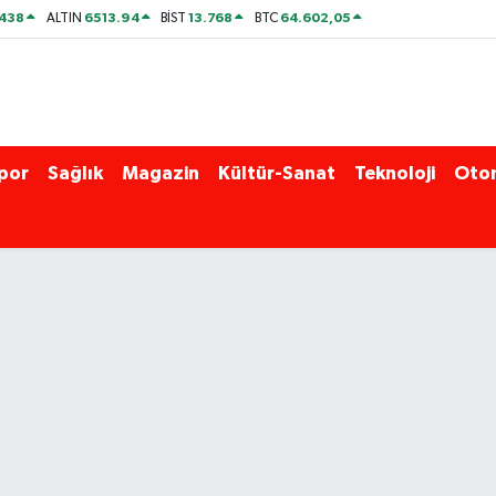
438
6513.94
13.768
64.602,05
ALTIN
BİST
BTC
por
Sağlık
Magazin
Kültür-Sanat
Teknoloji
Oto