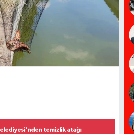
lediyesi'nden temizlik atağı