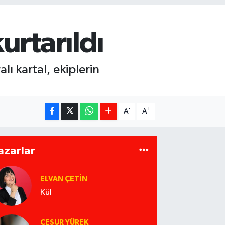
urtarıldı
ı kartal, ekiplerin
-
+
A
A
azarlar
ELVAN ÇETIN
Kül
CESUR YÜREK