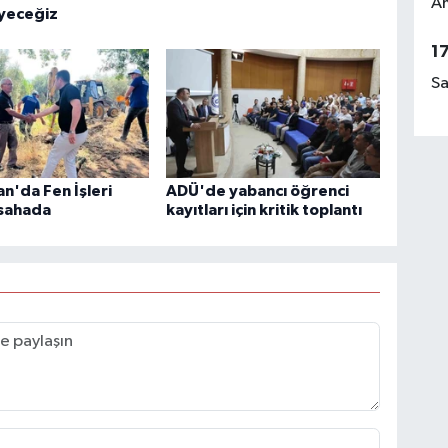
Am
yeceğiz
1
Sa
'da Fen İşleri
ADÜ'de yabancı öğrenci
 sahada
kayıtları için kritik toplantı