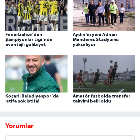
Fenerbahçe'den
Aydın'ın yeni Adnan
Şampiyonlar Ligi'nde
Menderes Stadyumu
avantajlı galibiyet
yükseliyor
Koçarlı Belediyespor'da
Amatör futbolda transfer
istifa şok istifa!
takvimi belli oldu
Yorumlar