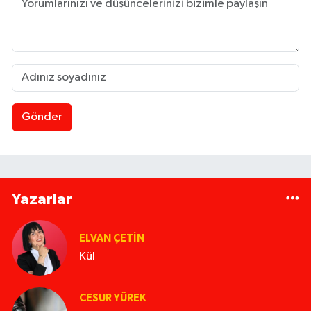
Gönder
Yazarlar
ELVAN ÇETIN
Kül
CESUR YÜREK