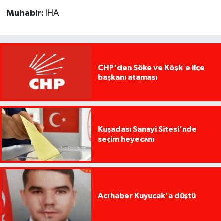
Muhabir:
İHA
CHP'den Söke ve Köşk'e ilçe
başkanı ataması
Kuşadası Sanayi Sitesi'nde
seçim heyecanı
Acı haber Kuyucak'a düştü