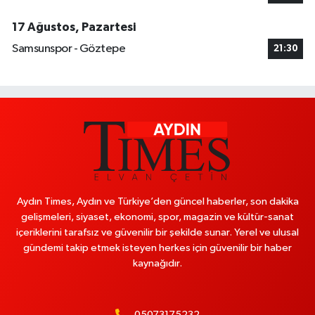
17 Ağustos, Pazartesi
Samsunspor - Göztepe
21:30
Aydın Times, Aydın ve Türkiye’den güncel haberler, son dakika
gelişmeleri, siyaset, ekonomi, spor, magazin ve kültür-sanat
içeriklerini tarafsız ve güvenilir bir şekilde sunar. Yerel ve ulusal
gündemi takip etmek isteyen herkes için güvenilir bir haber
kaynağıdır.
05073175232