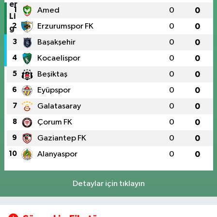
1
Amed
0
0
2
Erzurumspor FK
0
0
3
Başakşehir
0
0
4
Kocaelispor
0
0
5
Beşiktaş
0
0
6
Eyüpspor
0
0
7
Galatasaray
0
0
8
Çorum FK
0
0
9
Gaziantep FK
0
0
10
Alanyaspor
0
0
Detaylar için tıklayın