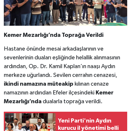
Kemer Mezarlığı’nda Toprağa Verildi
Hastane önünde mesai arkadaşlarının ve
sevenlerinin duaları eşliğinde helallik alınmasının
ardından, Op. Dr. Kamil Kaplan’ın naaşı Aydın
merkeze uğurlandı. Sevilen cerrahın cenazesi,
ikindi namazına müteakip
kılınan cenaze
namazının ardından Efeler ilçesindeki
Kemer
Mezarlığı’nda
dualarla toprağa verildi.
Yeni Parti'nin Aydın
kurucu il yönetimi belli