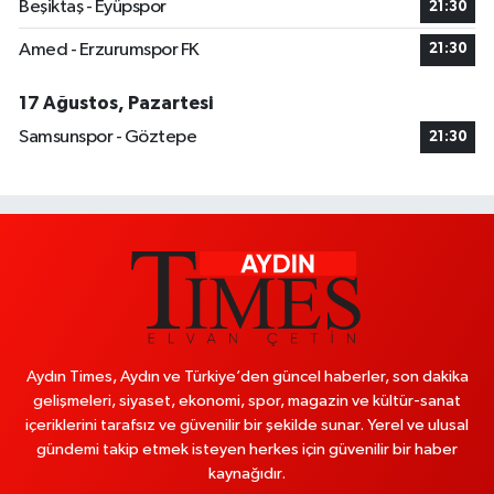
Beşiktaş - Eyüpspor
21:30
Amed - Erzurumspor FK
21:30
17 Ağustos, Pazartesi
Samsunspor - Göztepe
21:30
Aydın Times, Aydın ve Türkiye’den güncel haberler, son dakika
gelişmeleri, siyaset, ekonomi, spor, magazin ve kültür-sanat
içeriklerini tarafsız ve güvenilir bir şekilde sunar. Yerel ve ulusal
gündemi takip etmek isteyen herkes için güvenilir bir haber
kaynağıdır.