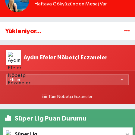
Haftaya Gökyüzünden Mesaj Var
Yükleniyor...
Aydın Efeler Nöbetçi Eczaneler
Tüm Nöbetçi Eczaneler
Süper Lig Puan Durumu
Süper Lig