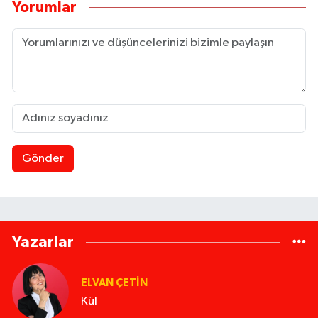
Yorumlar
Gönder
Yazarlar
ELVAN ÇETIN
Kül