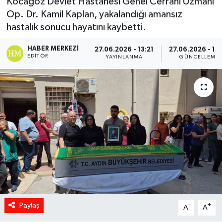
Kocagöz Devlet Hastanesi Genel Cerrahi Uzmanı
Op. Dr. Kamil Kaplan, yakalandığı amansız
hastalık sonucu hayatını kaybetti.
HABER MERKEZI
27.06.2026 - 13:21
27.06.2026 - 16
EDITÖR
YAYINLANMA
GÜNCELLEME
Paylaş
-
+
A
A