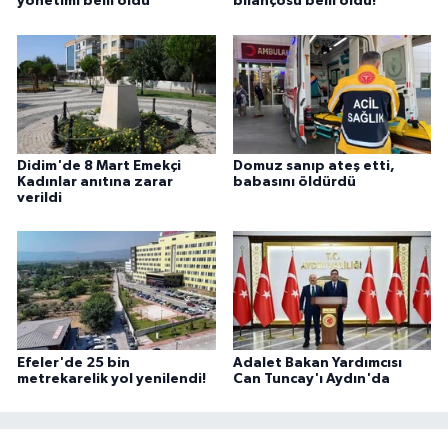
yönetimi belli oldu
bilançosu belli oldu!
Didim'de 8 Mart Emekçi
Domuz sanıp ateş etti,
Kadınlar anıtına zarar
babasını öldürdü
verildi
Efeler'de 25 bin
Adalet Bakan Yardımcısı
metrekarelik yol yenilendi!
Can Tuncay'ı Aydın'da