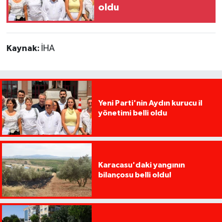
oldu
Kaynak:
İHA
Yeni Parti'nin Aydın kurucu il
yönetimi belli oldu
Karacasu'daki yangının
bilançosu belli oldu!