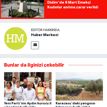
Didim'de 8 Mart Emekçi
Kadınlar anıtına zarar verildi
EDITÖR HAKKINDA
Haber Merkezi
Bunlar da ilginizi çekebilir
Yeni Parti'nin Aydın kurucu il
Karacasu'daki yangının