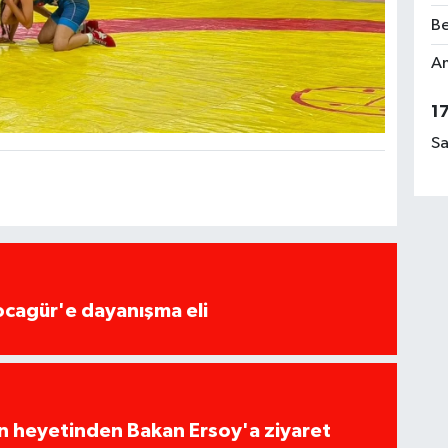
Be
Am
1
Sa
ocagür'e dayanışma eli
ın heyetinden Bakan Ersoy'a ziyaret