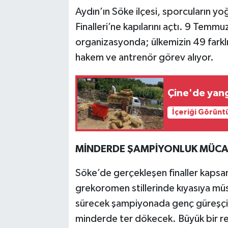
Aydın’ın Söke ilçesi, sporcuların yo
Finalleri’ne kapılarını açtı. 9 Tem
organizasyonda; ülkemizin 49 farklı
hakem ve antrenör görev alıyor.
Çine'de yangı
İçeriği Görünt
MİNDERDE ŞAMPİYONLUK MÜCA
Söke’de gerçekleşen finaller kapsam
grekoromen stillerinde kıyasıya mü
sürecek şampiyonada genç güreşçil
minderde ter dökecek. Büyük bir r