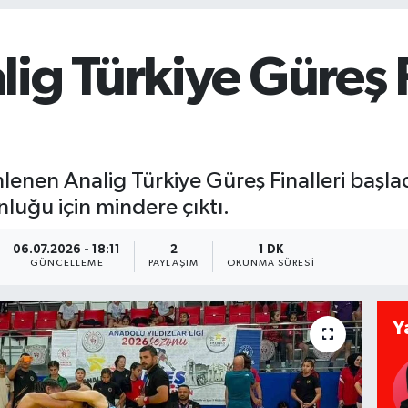
ig Türkiye Güreş F
nlenen Analig Türkiye Güreş Finalleri başl
luğu için mindere çıktı.
06.07.2026 - 18:11
2
1 DK
GÜNCELLEME
PAYLAŞIM
OKUNMA SÜRESI
Y