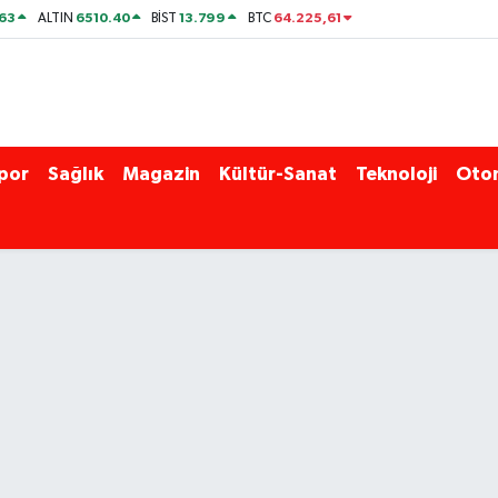
63
6510.40
13.799
64.225,61
ALTIN
BİST
BTC
por
Sağlık
Magazin
Kültür-Sanat
Teknoloji
Oto