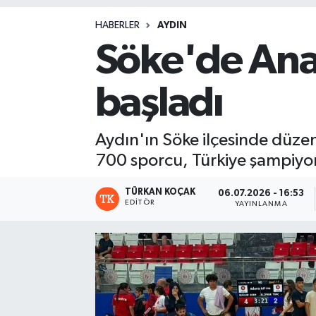
Magazin
HABERLER
AYDIN
Söke'de Anal
başladı
Aydın'ın Söke ilçesinde düze
700 sporcu, Türkiye şampiyon
TÜRKAN KOÇAK
06.07.2026 - 16:53
EDITÖR
YAYINLANMA