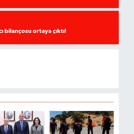
cı bilançosu ortaya çıktı!