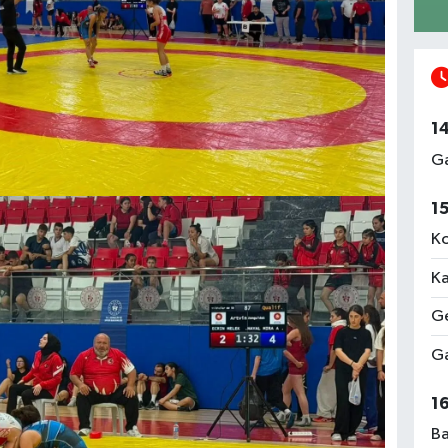
1
Ga
1
Ko
Ka
Ge
Ga
1
Ba