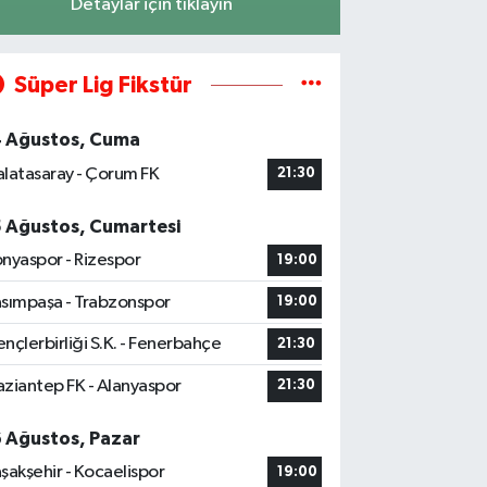
Detaylar için tıklayın
Süper Lig Fikstür
4 Ağustos, Cuma
latasaray - Çorum FK
21:30
5 Ağustos, Cumartesi
nyaspor - Rizespor
19:00
sımpaşa - Trabzonspor
19:00
nçlerbirliği S.K. - Fenerbahçe
21:30
ziantep FK - Alanyaspor
21:30
6 Ağustos, Pazar
şakşehir - Kocaelispor
19:00