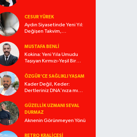
CESUR YÜREK
Aydın Siyasetinde Yeni Yıl:
Değişen Takvim,
Değişmeyen Alışkanlıklar
MUSTAFA BENLI
Kokina: Yeni Yıla Umudu
Taşıyan Kırmızı-Yeşil Bir
Masal
ÖZGÜR'CE SAĞLIKLI YAŞAM
Kader Değil, Keder:
Dertleriniz DNA'nıza mı
İşliyor Acaba?
GÜZELLIK UZMANI SEVAL
DURMAZ
Aknenin Görünmeyen Yönü
RETRO KRALIÇESI