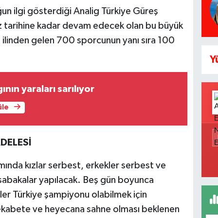
ğun ilgi gösterdiği Analig Türkiye Güreş
muz tarihine kadar devam edecek olan bu büyük
 ilinden gelen 700 sporcunun yanı sıra 100
Y
nın yaraları sarılıyor
üle
DELESİ
ında kızlar serbest, erkekler serbest ve
sabakalar yapılacak. Beş gün boyunca
er Türkiye şampiyonu olabilmek için
ekabete ve heyecana sahne olması beklenen