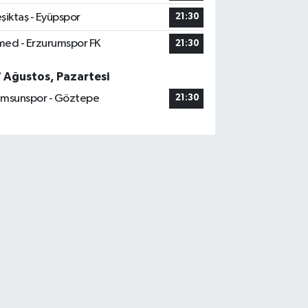
şiktaş - Eyüpspor
21:30
ed - Erzurumspor FK
21:30
7 Ağustos, Pazartesi
msunspor - Göztepe
21:30