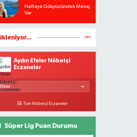
Haftaya Gökyüzünden Mesaj
Var
ükleniyor...
Aydın Efeler Nöbetçi
Eczaneler
Tüm Nöbetçi Eczaneler
Süper Lig Puan Durumu