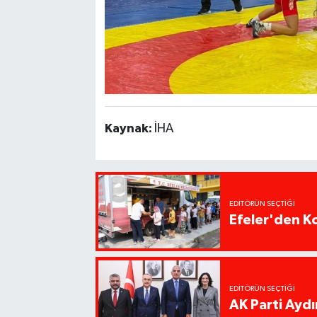
Kaynak:
İHA
EDITÖRÜN SEÇTIĞI
Efeler'den K
EDITÖRÜN SEÇTIĞI
AK Parti Ayd