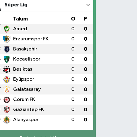
Süper Lig
#
Takım
O
P
1
Amed
0
0
2
Erzurumspor FK
0
0
3
Başakşehir
0
0
4
Kocaelispor
0
0
5
Beşiktaş
0
0
6
Eyüpspor
0
0
7
Galatasaray
0
0
8
Çorum FK
0
0
9
Gaziantep FK
0
0
0
Alanyaspor
0
0