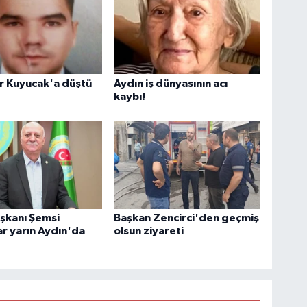
r Kuyucak'a düştü
Aydın iş dünyasının acı
kaybı!
şkanı Şemsi
Başkan Zencirci'den geçmiş
r yarın Aydın'da
olsun ziyareti