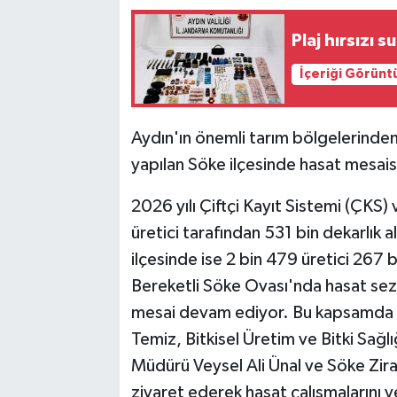
Plaj hırsızı 
İçeriği Görünt
Aydın'ın önemli tarım bölgelerinde
yapılan Söke ilçesinde hasat mesai
2026 yılı Çiftçi Kayıt Sistemi (ÇKS)
üretici tarafından 531 bin dekarlık 
ilçesinde ise 2 bin 479 üretici 267 
Bereketli Söke Ovası'nda hasat sez
mesai devam ediyor. Bu kapsamda 
Temiz, Bitkisel Üretim ve Bitki Sağ
Müdürü Veysel Ali Ünal ve Söke Zira
ziyaret ederek hasat çalışmalarını ye