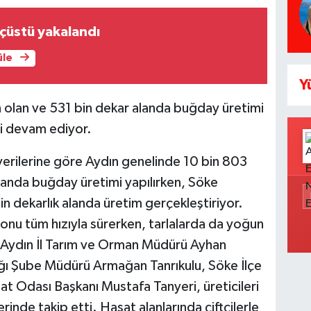
suçüstü yakalandı
üle
Y
n olan ve 531 bin dekar alanda buğday üretimi
si devam ediyor.
 verilerine göre Aydın genelinde 10 bin 803
alanda buğday üretimi yapılırken, Söke
bin dekarlık alanda üretim gerçekleştiriyor.
onu tüm hızıyla sürerken, tarlalarda da yoğun
Aydın İl Tarım ve Orman Müdürü Ayhan
lığı Şube Müdürü Armağan Tanrıkulu, Söke İlçe
at Odası Başkanı Mustafa Tanyeri, üreticileri
rinde takip etti. Hasat alanlarında çiftçilerle