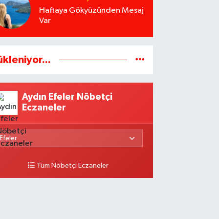
Haftaya Gökyüzünden Mesaj
Var
ükleniyor...
Aydın Efeler Nöbetçi
Eczaneler
Tüm Nöbetçi Eczaneler