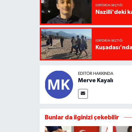
EDITÖRÜN SEÇTIĞI
Nazilli'deki 
EDITÖRÜN SEÇTIĞI
Kuşadası'nda 
EDITÖR HAKKINDA
Merve Kayalı
Bunlar da ilginizi çekebilir