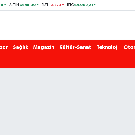
11
6648.99
13.779
64.960,21
ALTIN
BİST
BTC
por
Sağlık
Magazin
Kültür-Sanat
Teknoloji
Oto