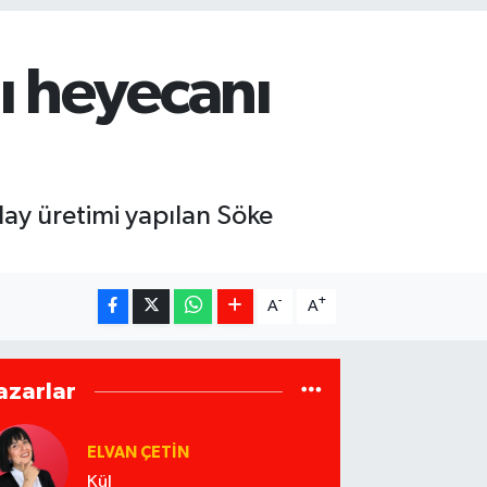
ı heyecanı
ay üretimi yapılan Söke
-
+
A
A
azarlar
ELVAN ÇETIN
Kül