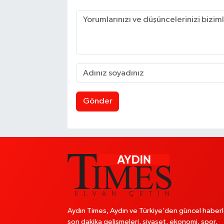
Gönder
Aydın Times, Aydın ve Türkiye’den güncel haberl
son dakika gelişmeleri, siyaset, ekonomi, spor,