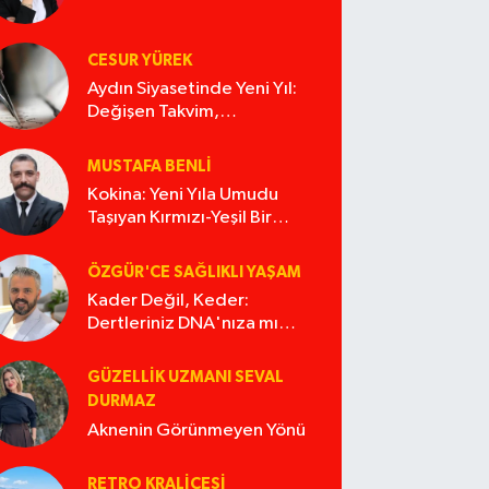
CESUR YÜREK
Aydın Siyasetinde Yeni Yıl:
Değişen Takvim,
Değişmeyen Alışkanlıklar
MUSTAFA BENLI
Kokina: Yeni Yıla Umudu
Taşıyan Kırmızı-Yeşil Bir
Masal
ÖZGÜR'CE SAĞLIKLI YAŞAM
Kader Değil, Keder:
Dertleriniz DNA'nıza mı
İşliyor Acaba?
GÜZELLIK UZMANI SEVAL
DURMAZ
Aknenin Görünmeyen Yönü
RETRO KRALIÇESI