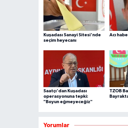
Kuşadası Sanayi Sitesi'nde
Acı habe
seçim heyecanı
Saatçı'dan Kuşadası
TZOB Ba
operasyonuna tepki:
Bayrakta
"Boyun eğmeyeceğiz"
Yorumlar