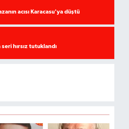
kazanın acısı Karacasu'ya düştü
seri hırsız tutuklandı