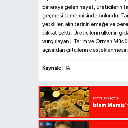
bir araya gelen heyet, üreticilerin t
geçmesi temennisinde bulundu. Tar
yetkililer, alın terinin emeğe ve b
dikkat çekti. Üreticilerin ülkenin gıd
vurgulayan İl Tarım ve Orman Müdürü
açısından çiftçilerin desteklenmesin
Kaynak:
İHA
EDITÖRÜN SEÇTIĞI
İslam Memiş't