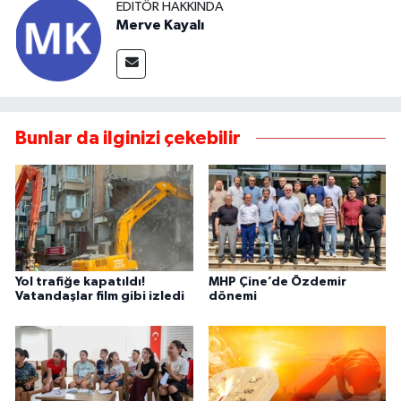
EDITÖR HAKKINDA
Merve Kayalı
Bunlar da ilginizi çekebilir
Yol trafiğe kapatıldı!
MHP Çine’de Özdemir
Vatandaşlar film gibi izledi
dönemi