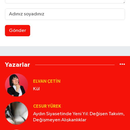
Gönder
Yazarlar
ELVAN ÇETIN
Kül
CESUR YÜREK
Aydın Siyasetinde Yeni Yıl: Değişen Takvim,
Değişmeyen Alışkanlıklar