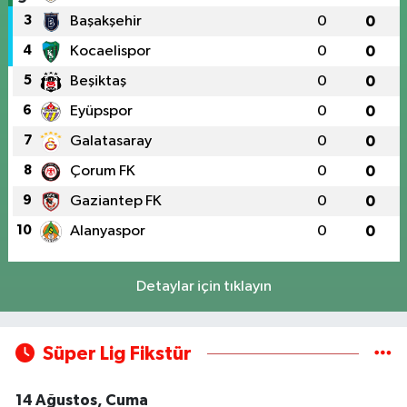
3
Başakşehir
0
0
4
Kocaelispor
0
0
5
Beşiktaş
0
0
6
Eyüpspor
0
0
7
Galatasaray
0
0
8
Çorum FK
0
0
9
Gaziantep FK
0
0
10
Alanyaspor
0
0
Detaylar için tıklayın
Süper Lig Fikstür
14 Ağustos, Cuma