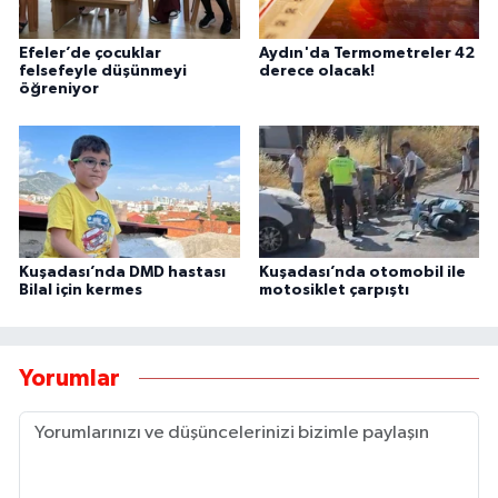
Efeler’de çocuklar
Aydın'da Termometreler 42
felsefeyle düşünmeyi
derece olacak!
öğreniyor
Kuşadası’nda DMD hastası
Kuşadası’nda otomobil ile
Bilal için kermes
motosiklet çarpıştı
Yorumlar