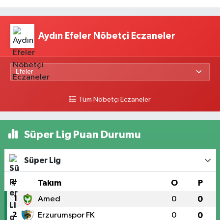
Aydın Efeler Nöbetçi Eczaneler
Tüm Nöbetçi Eczaneler
Süper Lig Puan Durumu
Süper Lig
#
Takım
O
P
1
Amed
0
0
2
Erzurumspor FK
0
0