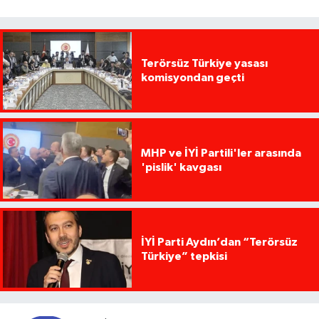
Terörsüz Türkiye yasası
komisyondan geçti
MHP ve İYİ Partili'ler arasında
'pislik' kavgası
İYİ Parti Aydın’dan “Terörsüz
Türkiye” tepkisi