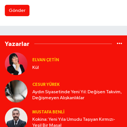
Gönder
Yazarlar
ELVAN ÇETIN
Kül
CESUR YÜREK
Aydın Siyasetinde Yeni Yıl: Değişen Takvim,
Değişmeyen Alışkanlıklar
MUSTAFA BENLI
Kokina: Yeni Yıla Umudu Taşıyan Kırmızı-
Yeşil Bir Masal