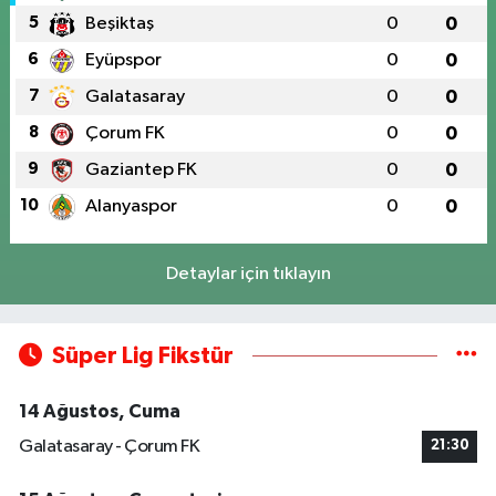
5
Beşiktaş
0
0
6
Eyüpspor
0
0
7
Galatasaray
0
0
8
Çorum FK
0
0
9
Gaziantep FK
0
0
10
Alanyaspor
0
0
Detaylar için tıklayın
Süper Lig Fikstür
14 Ağustos, Cuma
Galatasaray - Çorum FK
21:30