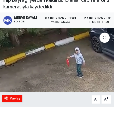
inip bayrağı yerden kaldırdı. O anlar cep telefonu
kamerasıyla kaydedildi.
MERVE KAYALI
07.06.2026 - 13:43
27.06.2026 - 10:0
EDITÖR
YAYINLANMA
GÜNCELLEME
Paylaş
-
+
A
A