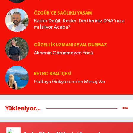
ÖZGÜR'CE SAĞLIKLI YAŞAM
Kader Değil, Keder: Dertleriniz DNA'nıza
mı İşliyor Acaba?
GÜZELLIK UZMANI SEVAL DURMAZ
Aknenin Görünmeyen Yönü
RETRO KRALIÇESI
Haftaya Gökyüzünden Mesaj Var
Yükleniyor...