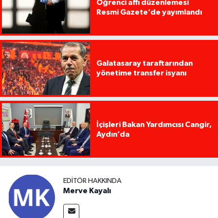
Öğrenci affı düzenlemesi
Resmi Gazete’de yayımlandı
Galatasaray taraftarından
yönetime transfer isyanı
İçişleri Bakan Yardımcısı Cangir,
Aydın’da
EDITÖR HAKKINDA
Merve Kayalı