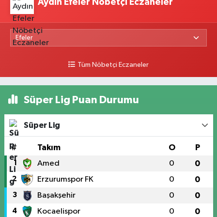
Aydın Efeler Nöbetçi Eczaneler
Tüm Nöbetçi Eczaneler
Süper Lig Puan Durumu
Süper Lig
#
Takım
O
P
1
Amed
0
0
2
Erzurumspor FK
0
0
3
Başakşehir
0
0
4
Kocaelispor
0
0