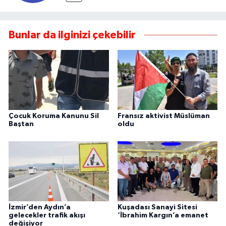
Bunlar da ilginizi çekebilir
Çocuk Koruma Kanunu Sil
Fransız aktivist Müslüman
Baştan
oldu
İzmir’den Aydın’a
Kuşadası Sanayi Sitesi
gelecekler trafik akışı
‘İbrahim Kargın’a emanet
değişiyor