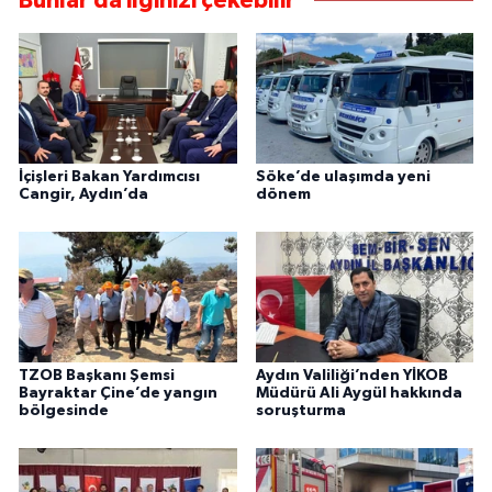
Bunlar da ilginizi çekebilir
İçişleri Bakan Yardımcısı
Söke’de ulaşımda yeni
Cangir, Aydın’da
dönem
TZOB Başkanı Şemsi
Aydın Valiliği’nden YİKOB
Bayraktar Çine’de yangın
Müdürü Ali Aygül hakkında
bölgesinde
soruşturma