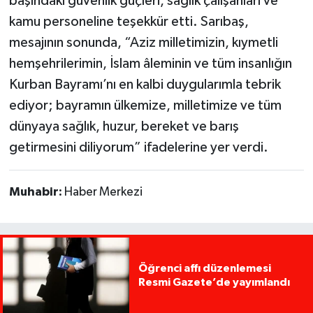
başındaki güvenlik güçleri, sağlık çalışanları ve
kamu personeline teşekkür etti. Sarıbaş,
mesajının sonunda, “Aziz milletimizin, kıymetli
hemşehrilerimin, İslam âleminin ve tüm insanlığın
Kurban Bayramı’nı en kalbi duygularımla tebrik
ediyor; bayramın ülkemize, milletimize ve tüm
dünyaya sağlık, huzur, bereket ve barış
getirmesini diliyorum” ifadelerine yer verdi.
Muhabir:
Haber Merkezi
Öğrenci affı düzenlemesi
Resmi Gazete’de yayımlandı