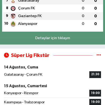
7
Galatasaray
0
0
8
Çorum FK
0
0
9
Gaziantep FK
0
0
10
Alanyaspor
0
0
Detaylar için tıklayın
Süper Lig Fikstür
14 Ağustos, Cuma
Galatasaray - Çorum FK
21:30
15 Ağustos, Cumartesi
Konyaspor - Rizespor
19:00
Kasımpaşa - Trabzonspor
19:00