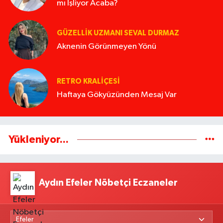
mı İşliyor Acaba?
GÜZELLIK UZMANI SEVAL DURMAZ
Aknenin Görünmeyen Yönü
RETRO KRALIÇESI
Haftaya Gökyüzünden Mesaj Var
Yükleniyor...
Aydın Efeler Nöbetçi Eczaneler