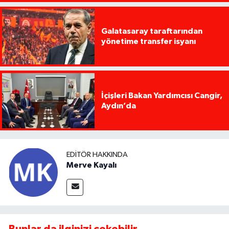
Galatasaray taraftarından
yönetime transfer isyanı
İçişleri Bakan Yardımcısı Cangir,
Aydın’da
EDITÖR HAKKINDA
Merve Kayalı