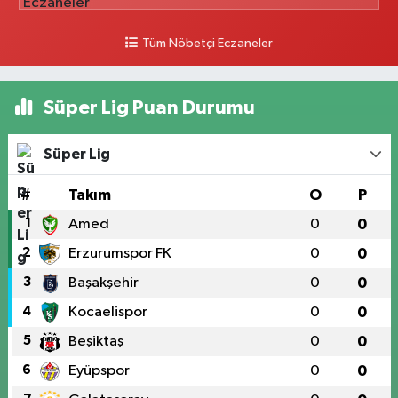
Tüm Nöbetçi Eczaneler
Süper Lig Puan Durumu
Süper Lig
#
Takım
O
P
1
Amed
0
0
2
Erzurumspor FK
0
0
3
Başakşehir
0
0
4
Kocaelispor
0
0
5
Beşiktaş
0
0
6
Eyüpspor
0
0