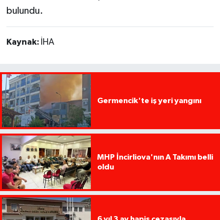
bulundu.
Kaynak:
İHA
Germencik'te iş yeri yangını
MHP İncirliova'nın A Takımı belli
oldu
6 yıl 3 ay hapis cezasıyla