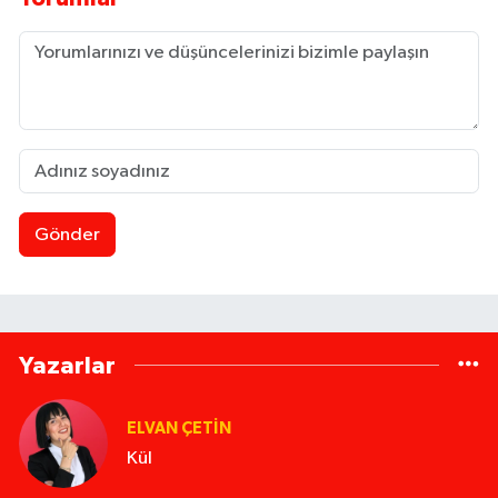
Gönder
Yazarlar
ELVAN ÇETIN
Kül