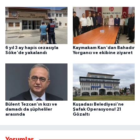
6 yıl 3 ay hapis cezasıyla
Kaymakam Kan'dan Bahadır
Söke'de yakalandı
Yorgancı ve ekibine ziyaret
Bülent Tezcan’ın kızı ve
Kuşadası Belediyesi'ne
damadı da şüpheliler
Şafak Operasyonu! 21
arasında
Gözaltı
Yorumlar