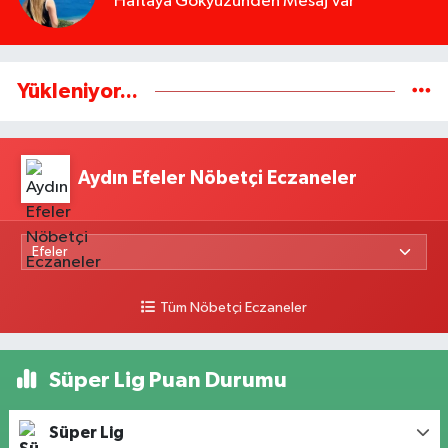
Haftaya Gökyüzünden Mesaj Var
Yükleniyor...
Aydın Efeler Nöbetçi Eczaneler
Tüm Nöbetçi Eczaneler
Süper Lig Puan Durumu
Süper Lig