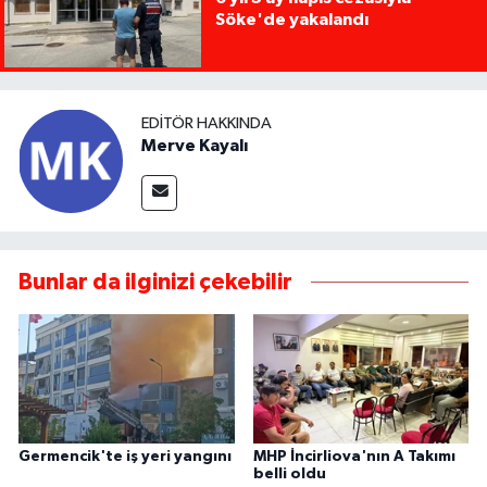
Söke'de yakalandı
EDITÖR HAKKINDA
Merve Kayalı
Bunlar da ilginizi çekebilir
Germencik'te iş yeri yangını
MHP İncirliova'nın A Takımı
belli oldu