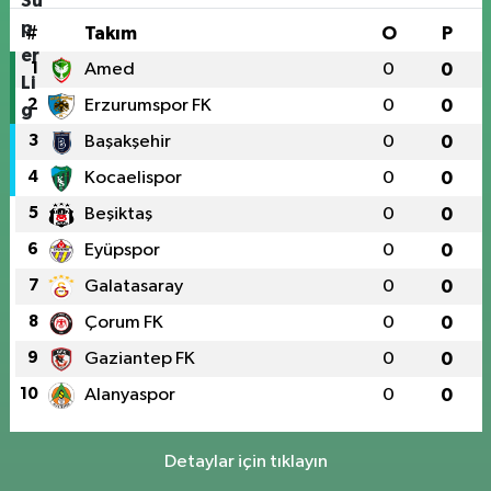
#
Takım
O
P
1
Amed
0
0
2
Erzurumspor FK
0
0
3
Başakşehir
0
0
4
Kocaelispor
0
0
5
Beşiktaş
0
0
6
Eyüpspor
0
0
7
Galatasaray
0
0
8
Çorum FK
0
0
9
Gaziantep FK
0
0
10
Alanyaspor
0
0
Detaylar için tıklayın