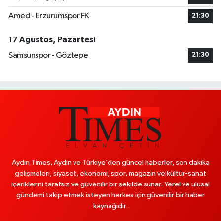
Amed - Erzurumspor FK
21:30
17 Ağustos, Pazartesi
Samsunspor - Göztepe
21:30
Aydın Times, Aydın ve Türkiye’den güncel haberler, son dakika
gelişmeleri, siyaset, ekonomi, spor, magazin ve kültür-sanat
içeriklerini tarafsız ve güvenilir bir şekilde sunar. Yerel ve ulusal
gündemi takip etmek isteyen herkes için güvenilir bir haber
kaynağıdır.