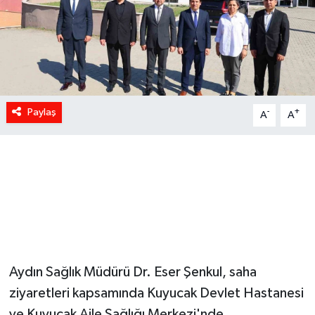
Paylaş
-
+
A
A
Aydın Sağlık Müdürü Dr. Eser Şenkul, saha
ziyaretleri kapsamında Kuyucak Devlet Hastanesi
ve Kuyucak Aile Sağlığı Merkezi'nde