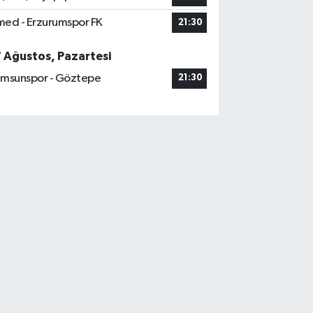
ed - Erzurumspor FK
21:30
7 Ağustos, Pazartesi
msunspor - Göztepe
21:30