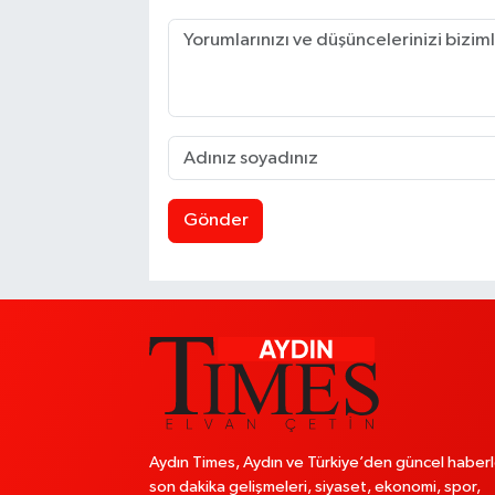
Gönder
Aydın Times, Aydın ve Türkiye’den güncel haberl
son dakika gelişmeleri, siyaset, ekonomi, spor,