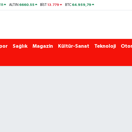
11
6660.55
13.779
64.959,79
ALTIN
BİST
BTC
por
Sağlık
Magazin
Kültür-Sanat
Teknoloji
Oto