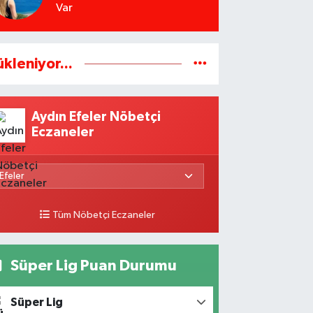
Var
ükleniyor...
Aydın Efeler Nöbetçi
Eczaneler
Tüm Nöbetçi Eczaneler
Süper Lig Puan Durumu
Süper Lig