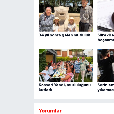
34 yıl sonra gelen mutluluk
Sürekli 
boşanma 
Kanseri Yendi, mutluluğunu
Serinlem
kutladı
yıkamacı
Yorumlar