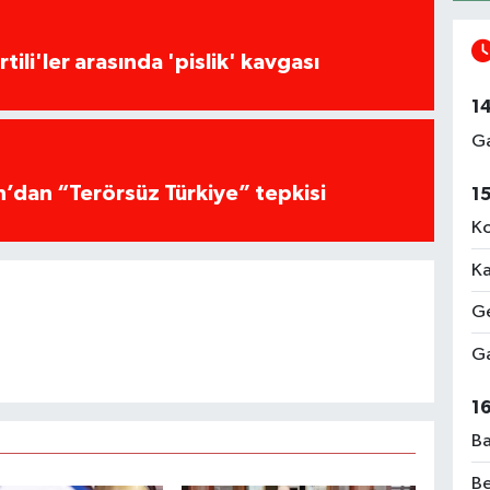
tili'ler arasında 'pislik' kavgası
1
Ga
ın’dan “Terörsüz Türkiye” tepkisi
1
Ko
Ka
Ge
Ga
1
Ba
Be