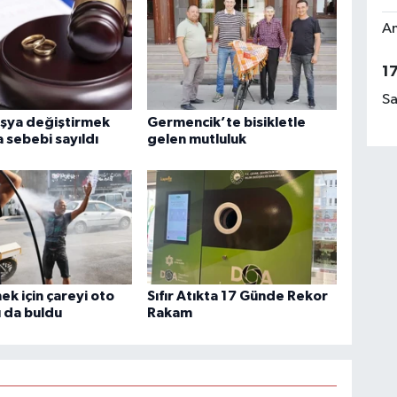
Am
1
Sa
eşya değiştirmek
Germencik’te bisikletle
sebebi sayıldı
gelen mutluluk
ek için çareyi oto
Sıfır Atıkta 17 Günde Rekor
 da buldu
Rakam