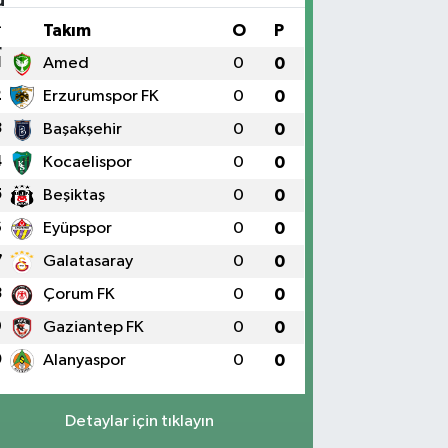
#
Takım
O
P
1
Amed
0
0
2
Erzurumspor FK
0
0
3
Başakşehir
0
0
4
Kocaelispor
0
0
5
Beşiktaş
0
0
6
Eyüpspor
0
0
7
Galatasaray
0
0
8
Çorum FK
0
0
9
Gaziantep FK
0
0
0
Alanyaspor
0
0
Detaylar için tıklayın