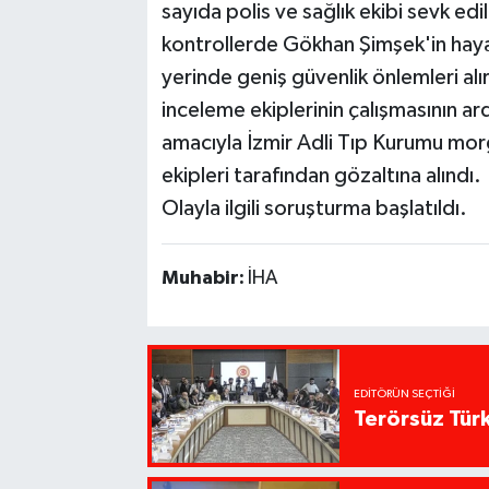
sayıda polis ve sağlık ekibi sevk edi
kontrollerde Gökhan Şimşek'in hayatı
yerinde geniş güvenlik önlemleri alı
inceleme ekiplerinin çalışmasının a
amacıyla İzmir Adli Tıp Kurumu morgu
ekipleri tarafından gözaltına alındı.
Olayla ilgili soruşturma başlatıldı.
Muhabir:
İHA
EDITÖRÜN SEÇTIĞI
Terörsüz Tür