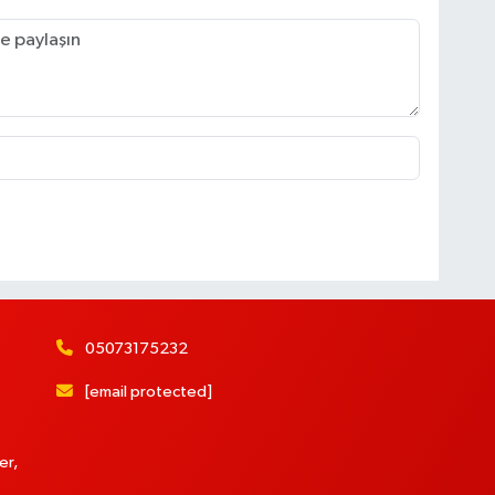
05073175232
[email protected]
er,