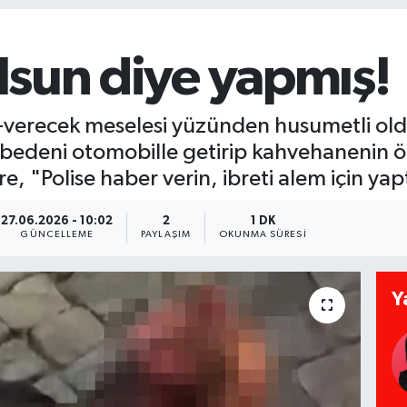
olsun diye yapmış!
cak-verecek meselesi yüzünden husumetli o
 bedeni otomobille getirip kahvehanenin ö
e, "Polise haber verin, ibreti alem için yap
27.06.2026 - 10:02
2
1 DK
GÜNCELLEME
PAYLAŞIM
OKUNMA SÜRESI
Y