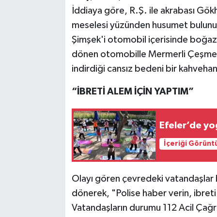
İddiaya göre, R.Ş. ile akrabası Gök
meselesi yüzünden husumet bulunuy
Şimşek'i otomobil içerisinde boğazı
dönen otomobille Mermerli Çeşme me
indirdiği cansız bedeni bir kahvehan
“İBRETİ ALEM İÇİN YAPTIM”
Efeler’de y
İçeriği Görünt
Olayı gören çevredeki vatandaşlar b
dönerek, "Polise haber verin, ibreti
Vatandaşların durumu 112 Acil Çağr