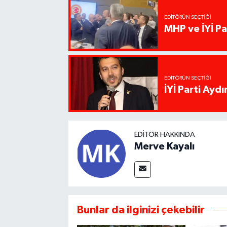
EDITÖRÜN SEÇTIĞI
MHP ve İYİ Par
EDITÖRÜN SEÇTIĞI
İYİ Parti Ayd
EDITÖR HAKKINDA
Merve Kayalı
Bunlar da ilginizi çekebilir