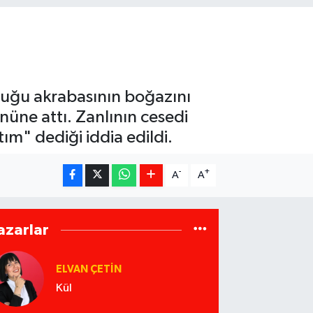
lduğu akrabasının boğazını
nüne attı. Zanlının cesedi
tım" dediği iddia edildi.
-
+
A
A
azarlar
ELVAN ÇETIN
Kül