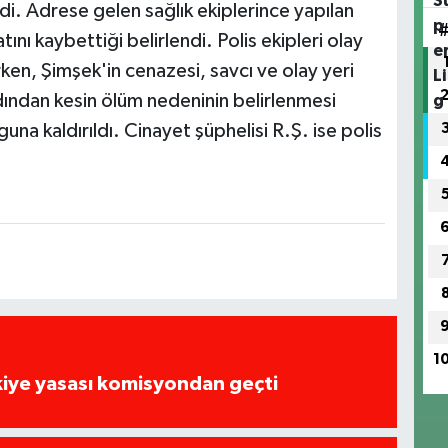
ldi. Adrese gelen sağlık ekiplerince yapılan
nı kaybettiği belirlendi. Polis ekipleri olay
rken, Şimşek'in cenazesi, savcı ve olay yeri
rdından kesin ölüm nedeninin belirlenmesi
na kaldırıldı. Cinayet şüphelisi R.Ş. ise polis
1
kiye yasası komisyondan geçti