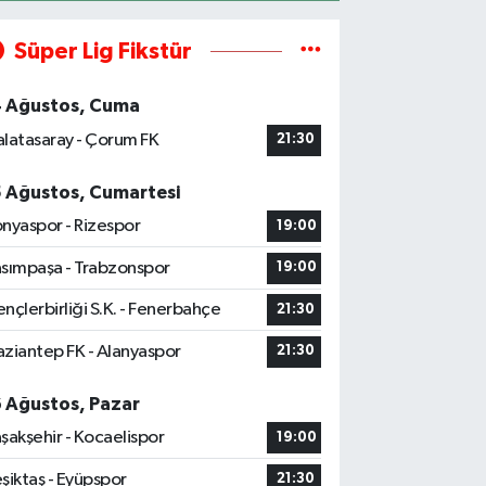
Süper Lig Fikstür
4 Ağustos, Cuma
latasaray - Çorum FK
21:30
5 Ağustos, Cumartesi
nyaspor - Rizespor
19:00
sımpaşa - Trabzonspor
19:00
nçlerbirliği S.K. - Fenerbahçe
21:30
ziantep FK - Alanyaspor
21:30
6 Ağustos, Pazar
şakşehir - Kocaelispor
19:00
şiktaş - Eyüpspor
21:30