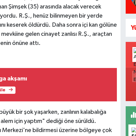
han Şimşek (35) arasında alacak verecek
ordu. R.Ş., henüz bilinmeyen bir yerde
nı keserek öldürdü. Daha sonra içi kan gölüne
Y
vkiine gelen cinayet zanlısı R.Ş., araçtan
enin önüne attı.
oga akşamı
üle
üyük bir şok yaşarken, zanlının kalabalığa
 alem için yaptım" dediği öne sürüldü.
ı Merkezi'ne bildirmesi üzerine bölgeye çok