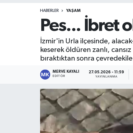
Magazin
HABERLER
YAŞAM
Pes... İbret 
İzmir'in Urla ilçesinde, ala
keserek öldüren zanlı, cansız
bıraktıktan sonra çevredekiler
MERVE KAYALI
27.05.2026 - 11:59
EDITÖR
YAYINLANMA