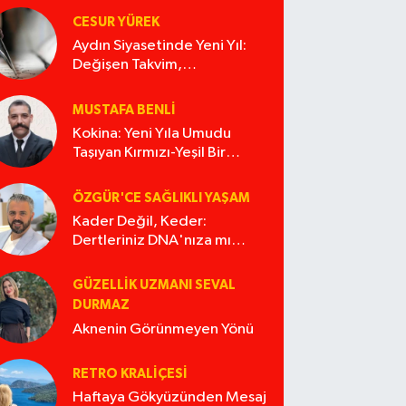
CESUR YÜREK
Aydın Siyasetinde Yeni Yıl:
Değişen Takvim,
Değişmeyen Alışkanlıklar
MUSTAFA BENLI
Kokina: Yeni Yıla Umudu
Taşıyan Kırmızı-Yeşil Bir
Masal
ÖZGÜR'CE SAĞLIKLI YAŞAM
Kader Değil, Keder:
Dertleriniz DNA'nıza mı
İşliyor Acaba?
GÜZELLIK UZMANI SEVAL
DURMAZ
Aknenin Görünmeyen Yönü
RETRO KRALIÇESI
Haftaya Gökyüzünden Mesaj