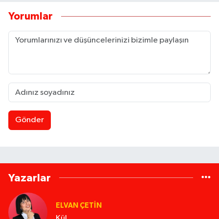
Yorumlar
Gönder
Yazarlar
ELVAN ÇETIN
Kül