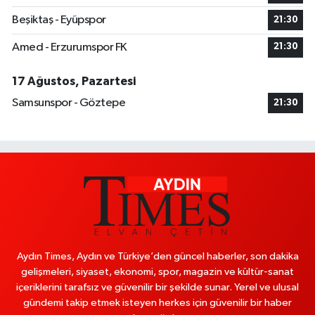
Beşiktaş - Eyüpspor
21:30
Amed - Erzurumspor FK
21:30
17 Ağustos, Pazartesi
Samsunspor - Göztepe
21:30
Aydın Times, Aydın ve Türkiye’den güncel haberler, son dakika
gelişmeleri, siyaset, ekonomi, spor, magazin ve kültür-sanat
içeriklerini tarafsız ve güvenilir bir şekilde sunar. Yerel ve ulusal
gündemi takip etmek isteyen herkes için güvenilir bir haber