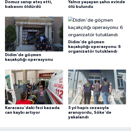
Domuz sanıp ateş etti,
Yalnız yaşayan şahıs evinde
babasını öldürdü
ölü bulundu
Didim'de göçmen
kaçakçılığı operasyonu: 6
organizatör tutuklandı
Didim'de göçmen
kaçakçılığı operasyonu
Karacasu'daki feci kazada
5 yıl hapis cezasıyla
can kaybı artıyor
aranıyordu, Söke'de
yakalandı