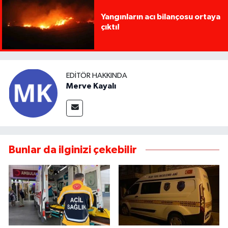
Yangınların acı bilançosu ortaya
çıktı!
EDITÖR HAKKINDA
Merve Kayalı
Bunlar da ilginizi çekebilir