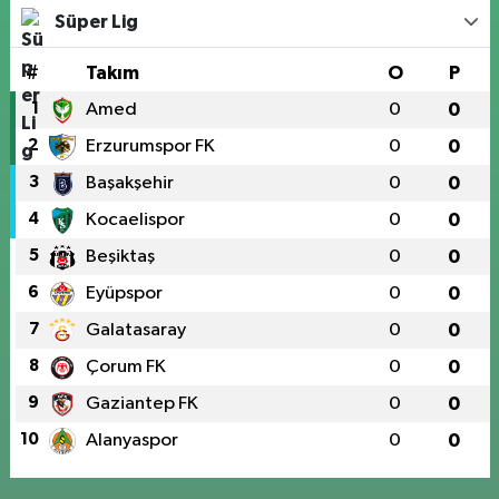
Süper Lig
#
Takım
O
P
1
Amed
0
0
2
Erzurumspor FK
0
0
3
Başakşehir
0
0
4
Kocaelispor
0
0
5
Beşiktaş
0
0
6
Eyüpspor
0
0
7
Galatasaray
0
0
8
Çorum FK
0
0
9
Gaziantep FK
0
0
10
Alanyaspor
0
0