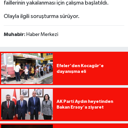
faillerinin yakalanması için çalışma başlatıldı.
Olayla ilgili soruşturma sürüyor.
Muhabir:
Haber Merkezi
Efeler'den Kocagür'e
dayanışma eli
AK Parti Aydın heyetinden
Bakan Ersoy'a ziyaret