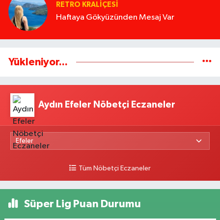
RETRO KRALIÇESI
Haftaya Gökyüzünden Mesaj Var
Yükleniyor...
Aydın Efeler Nöbetçi Eczaneler
Tüm Nöbetçi Eczaneler
Süper Lig Puan Durumu