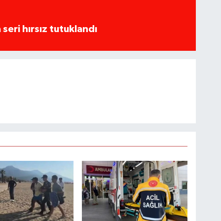
seri hırsız tutuklandı