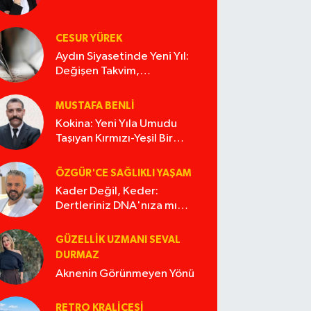
CESUR YÜREK
Aydın Siyasetinde Yeni Yıl:
Değişen Takvim,
Değişmeyen Alışkanlıklar
MUSTAFA BENLI
Kokina: Yeni Yıla Umudu
Taşıyan Kırmızı-Yeşil Bir
Masal
ÖZGÜR'CE SAĞLIKLI YAŞAM
Kader Değil, Keder:
Dertleriniz DNA'nıza mı
İşliyor Acaba?
GÜZELLIK UZMANI SEVAL
DURMAZ
Aknenin Görünmeyen Yönü
RETRO KRALIÇESI