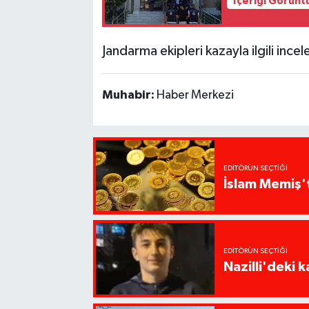
İçeriği Görünt
Jandarma ekipleri kazayla ilgili ince
Muhabir:
Haber Merkezi
EDITÖRÜN SEÇTIĞI
İslam Memiş't
EDITÖRÜN SEÇTIĞI
Nazilli'deki 