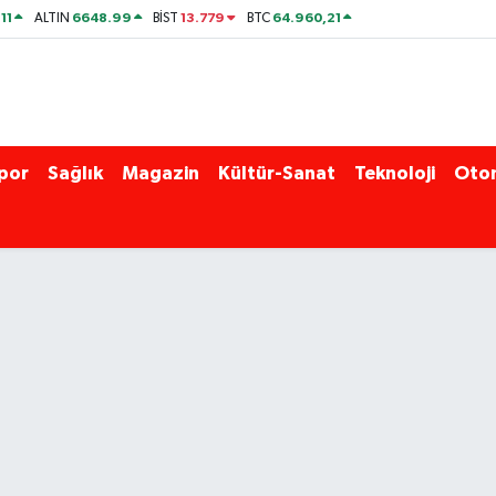
11
6648.99
13.779
64.960,21
ALTIN
BİST
BTC
por
Sağlık
Magazin
Kültür-Sanat
Teknoloji
Oto