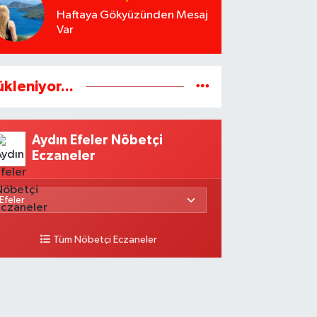
Haftaya Gökyüzünden Mesaj
Var
ükleniyor...
Aydın Efeler Nöbetçi
Eczaneler
Tüm Nöbetçi Eczaneler