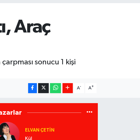
ı, Araç
çarpması sonucu 1 kişi
-
+
A
A
azarlar
ELVAN ÇETIN
Kül