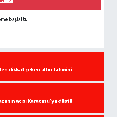
üle
leme başlattı.
en dikkat çeken altın tahmini
kazanın acısı Karacasu'ya düştü