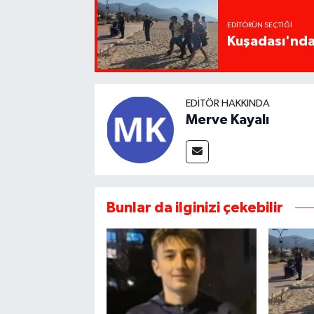
EDITÖRÜN SEÇTIĞI
Kuşadası'nda 
EDITÖR HAKKINDA
Merve Kayalı
Bunlar da ilginizi çekebilir