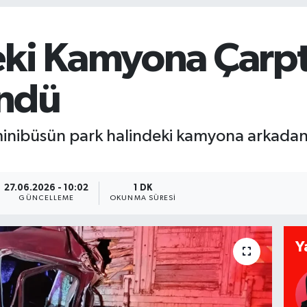
eki Kamyona Çarpt
ndü
minibüsün park halindeki kamyona arkadan 
27.06.2026 - 10:02
1 DK
GÜNCELLEME
OKUNMA SÜRESI
Y