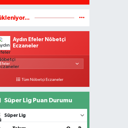
ükleniyor...
Aydın Efeler Nöbetçi
Eczaneler
Tüm Nöbetçi Eczaneler
Süper Lig Puan Durumu
Süper Lig