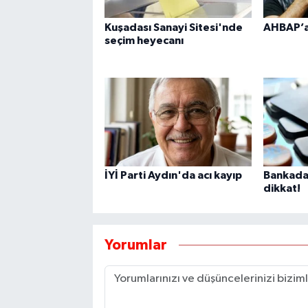
Kuşadası Sanayi Sitesi'nde
AHBAP’a
seçim heyecanı
İYİ Parti Aydın'da acı kayıp
Bankada 
dikkat!
Yorumlar