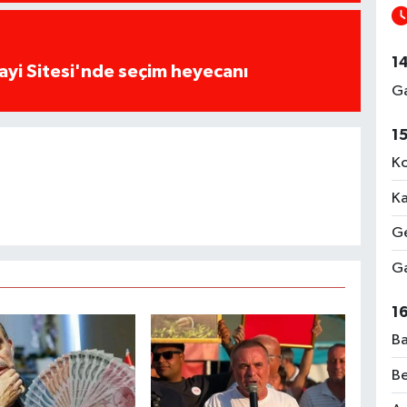
1
ayi Sitesi'nde seçim heyecanı
Ga
1
Ko
Ka
Ge
Ga
1
Ba
Be