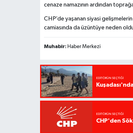
cenaze namazının ardından toprağa v
CHP’de yaşanan siyasi gelişmelerin
camiasında da üzüntüye neden old
Muhabir:
Haber Merkezi
EDITÖRÜN SEÇTIĞI
Kuşadası'nda 
EDITÖRÜN SEÇTIĞI
CHP'den Söke