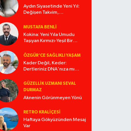
Aydın Siyasetinde Yeni Yıl:
Değişen Takvim,
Değişmeyen Alışkanlıklar
MUSTAFA BENLI
Kokina: Yeni Yıla Umudu
Taşıyan Kırmızı-Yeşil Bir
Masal
ÖZGÜR'CE SAĞLIKLI YAŞAM
Kader Değil, Keder:
Dertleriniz DNA'nıza mı
İşliyor Acaba?
GÜZELLIK UZMANI SEVAL
DURMAZ
Aknenin Görünmeyen Yönü
RETRO KRALIÇESI
Haftaya Gökyüzünden Mesaj
Var