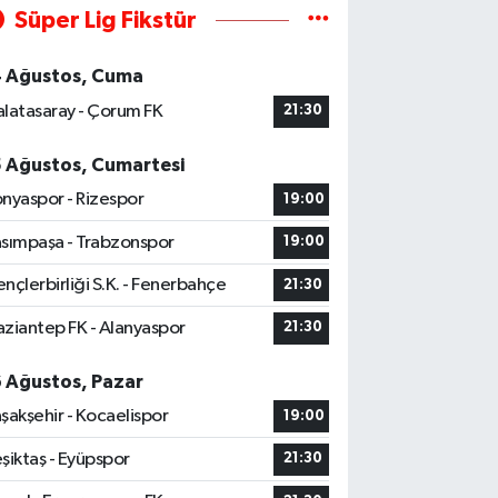
Süper Lig Fikstür
4 Ağustos, Cuma
latasaray - Çorum FK
21:30
5 Ağustos, Cumartesi
nyaspor - Rizespor
19:00
sımpaşa - Trabzonspor
19:00
nçlerbirliği S.K. - Fenerbahçe
21:30
ziantep FK - Alanyaspor
21:30
6 Ağustos, Pazar
şakşehir - Kocaelispor
19:00
şiktaş - Eyüpspor
21:30