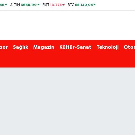
46
6648.99
13.773
65.130,04
ALTIN
BİST
BTC
por
Sağlık
Magazin
Kültür-Sanat
Teknoloji
Oto