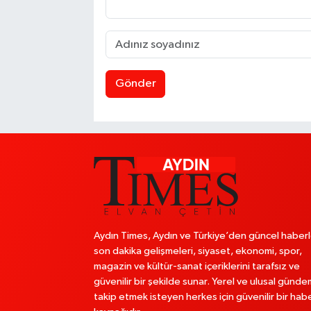
Gönder
Aydın Times, Aydın ve Türkiye’den güncel haberl
son dakika gelişmeleri, siyaset, ekonomi, spor,
magazin ve kültür-sanat içeriklerini tarafsız ve
güvenilir bir şekilde sunar. Yerel ve ulusal günde
takip etmek isteyen herkes için güvenilir bir hab