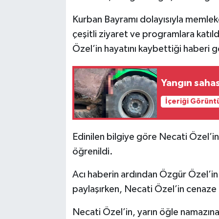
Kurban Bayramı dolayısıyla memleke
çeşitli ziyaret ve programlara katı
Özel’in hayatını kaybettiği haberi g
Yangın sahas
İçeriği Görünt
Edinilen bilgiye göre Necati Özel’in 
öğrenildi.
Acı haberin ardından Özgür Özel’in y
paylaşırken, Necati Özel’in cenaze 
Necati Özel’in, yarın öğle namazın