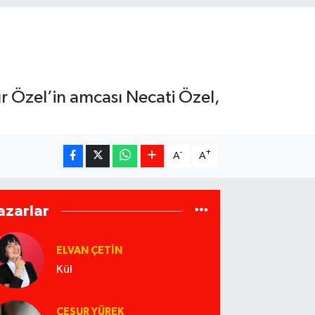
r Özel’in amcası Necati Özel,
-
+
A
A
azarlar
ELVAN ÇETIN
Kül
CESUR YÜREK