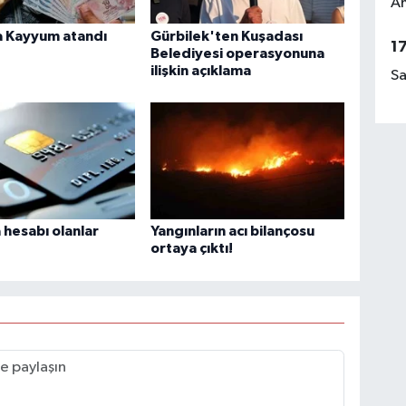
Am
 Kayyum atandı
Gürbilek'ten Kuşadası
1
Belediyesi operasyonuna
ilişkin açıklama
Sa
hesabı olanlar
Yangınların acı bilançosu
ortaya çıktı!