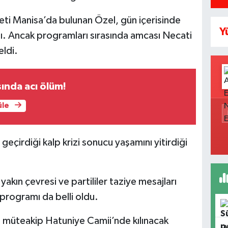
ti Manisa’da bulunan Özel, gün içerisinde
Y
ldı. Ancak programları sırasında amcası Necati
eldi.
ında acı ölüm!
üle
geçirdiği kalp krizi sonucu yaşamını yitirdiği
akın çevresi ve partililer taziye mesajları
programı da belli oldu.
a müteakip Hatuniye Camii’nde kılınacak