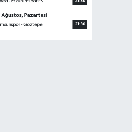
ed - Erzurumspor FK
21:30
7 Ağustos, Pazartesi
msunspor - Göztepe
21:30