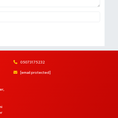
05073175232
[email protected]
er,
mi
er