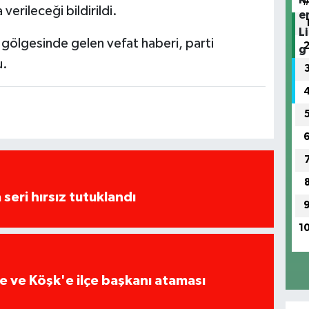
erileceği bildirildi.
 gölgesinde gelen vefat haberi, parti
u.
seri hırsız tutuklandı
1
 ve Köşk'e ilçe başkanı ataması