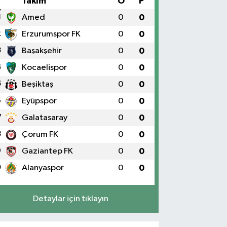
#
Takım
O
P
1
Amed
0
0
2
Erzurumspor FK
0
0
3
Başakşehir
0
0
4
Kocaelispor
0
0
5
Beşiktaş
0
0
6
Eyüpspor
0
0
7
Galatasaray
0
0
8
Çorum FK
0
0
9
Gaziantep FK
0
0
0
Alanyaspor
0
0
Detaylar için tıklayın