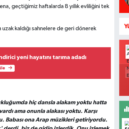
a, geçtiğimiz haftalarda 8 yıllık evliliğini tek
Y
 uzak kaldığı sahnelere de geri dönerek
dirici yeni hayatını tarıma adadı
üle
luğumda hiç dansla alakam yoktu hatta
vardı ama onunla alakası yoktu. Karşı
 Babası ona Arap müzikleri getiriyordu.
 derdi, biz de gidip izlerdik. Onu izlemek