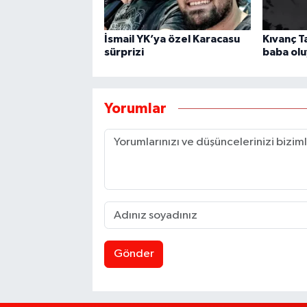
İsmail YK’ya özel Karacasu
Kıvanç Ta
sürprizi
baba ol
Yorumlar
Gönder