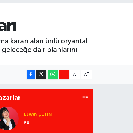
arı
ma kararı alan ünlü oryantal
 geleceğe dair planlarını
-
+
A
A
azarlar
ELVAN ÇETIN
Kül