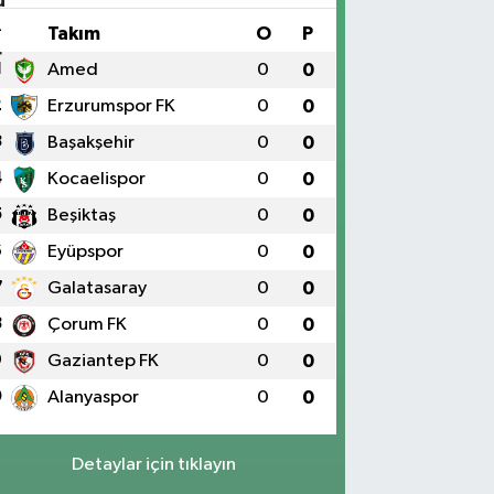
#
Takım
O
P
1
Amed
0
0
2
Erzurumspor FK
0
0
3
Başakşehir
0
0
4
Kocaelispor
0
0
5
Beşiktaş
0
0
6
Eyüpspor
0
0
7
Galatasaray
0
0
8
Çorum FK
0
0
9
Gaziantep FK
0
0
0
Alanyaspor
0
0
Detaylar için tıklayın