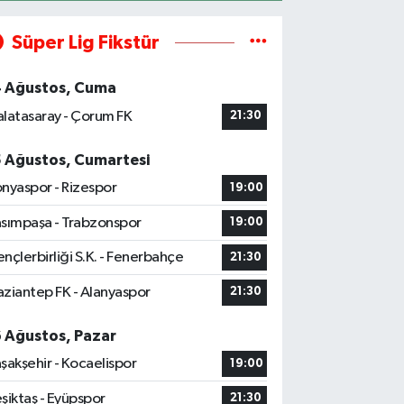
Süper Lig Fikstür
4 Ağustos, Cuma
latasaray - Çorum FK
21:30
5 Ağustos, Cumartesi
nyaspor - Rizespor
19:00
sımpaşa - Trabzonspor
19:00
nçlerbirliği S.K. - Fenerbahçe
21:30
ziantep FK - Alanyaspor
21:30
6 Ağustos, Pazar
şakşehir - Kocaelispor
19:00
şiktaş - Eyüpspor
21:30