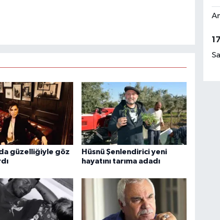
Am
1
Sa
da güzelliğiyle göz
Hüsnü Şenlendirici yeni
rdı
hayatını tarıma adadı