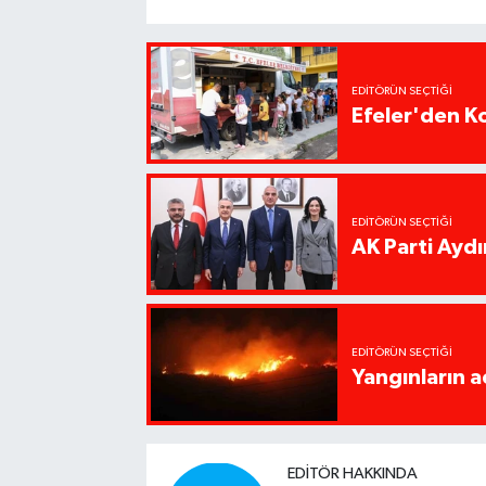
EDITÖRÜN SEÇTIĞI
Efeler'den K
EDITÖRÜN SEÇTIĞI
AK Parti Ayd
EDITÖRÜN SEÇTIĞI
Yangınların a
EDITÖR HAKKINDA