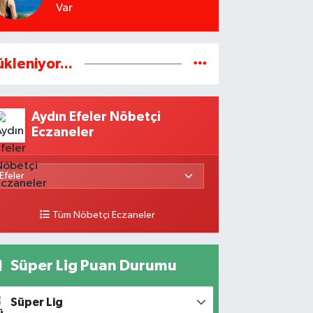
Var
ükleniyor...
Aydın Efeler Nöbetçi
Eczaneler
Tüm Nöbetçi Eczaneler
Süper Lig Puan Durumu
Süper Lig