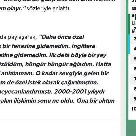
m olayı."
sözleriyle anlattı.
"
 da paylaşarak,
"Daha önce özel
k bir tanesine gidemedim. İngiltere
etine gidemedim. İlk defa böyle bir şey
k üzüldüm, hüngür hüngür ağladım. Hatta
 anlatamam. O kadar sevgiyle gelen bir
em de özel istek olarak çağırılmıştım.
heyecanlandırmıştı. 2000-2001 yılıydı
bakın ilişkimin sonu ne oldu. Ona bir ahtım
1