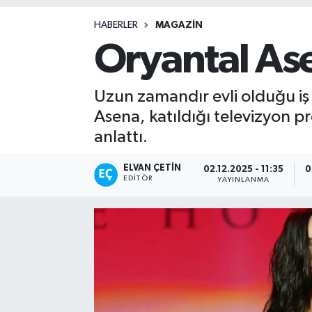
Magazin
HABERLER
MAGAZIN
Oryantal Ase
Uzun zamandır evli olduğu iş 
Asena, katıldığı televizyon p
anlattı.
ELVAN ÇETIN
02.12.2025 - 11:35
0
EDITÖR
YAYINLANMA