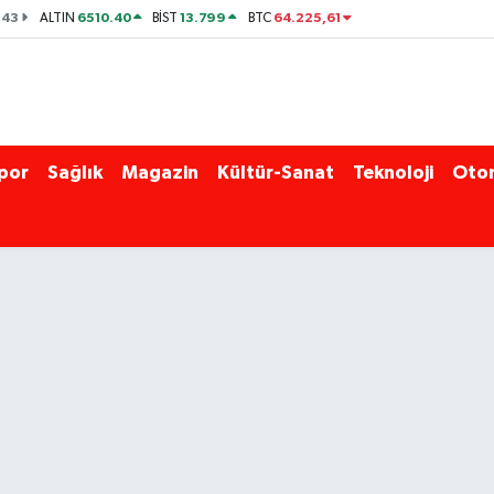
143
6510.40
13.799
64.225,61
ALTIN
BİST
BTC
por
Sağlık
Magazin
Kültür-Sanat
Teknoloji
Oto