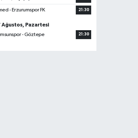
ed - Erzurumspor FK
21:30
7 Ağustos, Pazartesi
msunspor - Göztepe
21:30