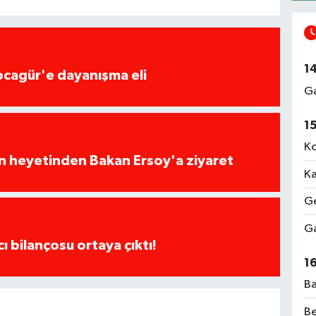
1
ocagür'e dayanışma eli
Ga
1
Ko
ın heyetinden Bakan Ersoy'a ziyaret
Ka
Ge
Ga
cı bilançosu ortaya çıktı!
1
Ba
Be