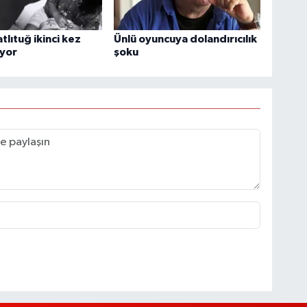
tlıtuğ ikinci kez
Ünlü oyuncuya dolandırıcılık
uyor
şoku