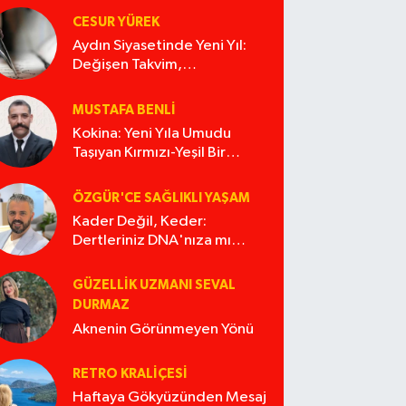
CESUR YÜREK
Aydın Siyasetinde Yeni Yıl:
Değişen Takvim,
Değişmeyen Alışkanlıklar
MUSTAFA BENLI
Kokina: Yeni Yıla Umudu
Taşıyan Kırmızı-Yeşil Bir
Masal
ÖZGÜR'CE SAĞLIKLI YAŞAM
Kader Değil, Keder:
Dertleriniz DNA'nıza mı
İşliyor Acaba?
GÜZELLIK UZMANI SEVAL
DURMAZ
Aknenin Görünmeyen Yönü
RETRO KRALIÇESI
Haftaya Gökyüzünden Mesaj