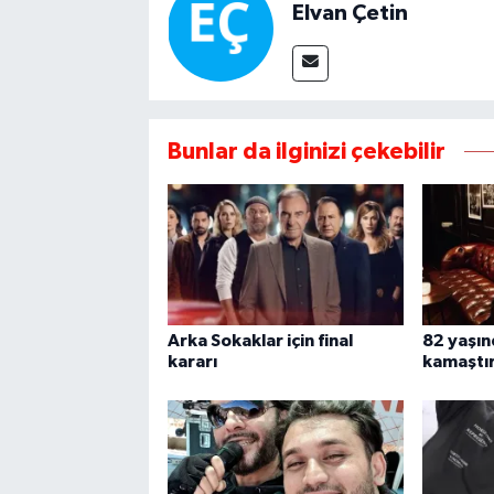
Elvan Çetin
Bunlar da ilginizi çekebilir
Arka Sokaklar için final
82 yaşın
kararı
kamaştı