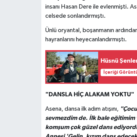
insanı Hasan Dere ile evlenmişti. Asen
celsede sonlandırmıştı.
Ünlü oryantal, boşanmanın ardından
hayranlarını heyecanlandırmıştı.
Hüsnü Şenlen
İçeriği Görünt
"DANSLA HİÇ ALAKAM YOKTU"
Asena, dansa ilk adım atışını,
"Çocuk
sevmezdim de. İlk bale eğitimim 
komşum çok güzel dans ediyordu.
Annesi 'Gelin, kızım dans edecek'