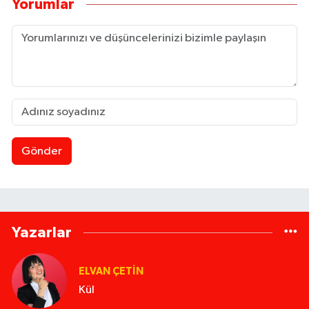
Yorumlar
Gönder
Yazarlar
ELVAN ÇETIN
Kül