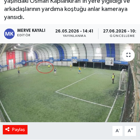
yaşındaki Osman Kaplankıran'ın yere yığıldığı ve
arkadaşlarının yardıma koştuğu anlar kameraya
yansıdı.
MERVE KAYALI
26.05.2026 - 14:41
27.06.2026 - 10:0
EDITÖR
YAYINLANMA
GÜNCELLEME
Paylaş
-
+
A
A