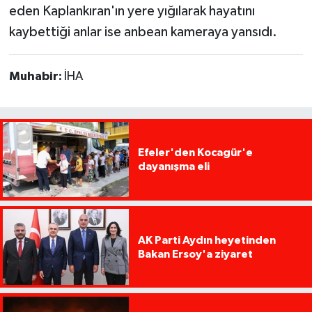
eden Kaplankıran'ın yere yığılarak hayatını
kaybettiği anlar ise anbean kameraya yansıdı.
Muhabir:
İHA
Efeler'den Kocagür'e
dayanışma eli
AK Parti Aydın heyetinden
Bakan Ersoy'a ziyaret