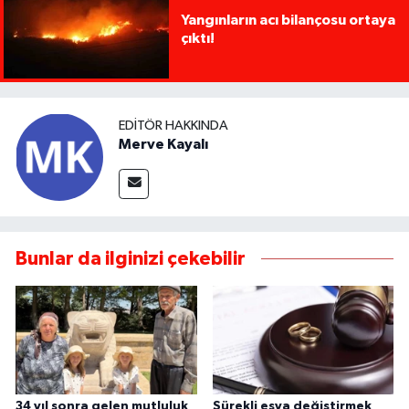
Yangınların acı bilançosu ortaya
çıktı!
EDITÖR HAKKINDA
Merve Kayalı
Bunlar da ilginizi çekebilir
34 yıl sonra gelen mutluluk
Sürekli eşya değiştirmek