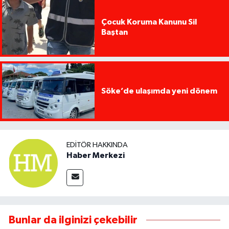
Çocuk Koruma Kanunu Sil
Baştan
Söke’de ulaşımda yeni dönem
EDITÖR HAKKINDA
Haber Merkezi
Bunlar da ilginizi çekebilir