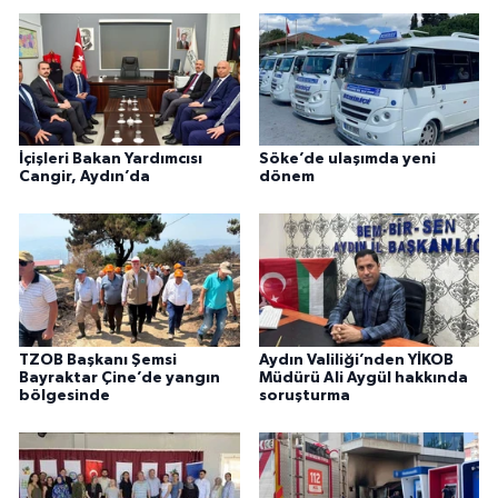
İçişleri Bakan Yardımcısı
Söke’de ulaşımda yeni
Cangir, Aydın’da
dönem
TZOB Başkanı Şemsi
Aydın Valiliği’nden YİKOB
Bayraktar Çine’de yangın
Müdürü Ali Aygül hakkında
bölgesinde
soruşturma