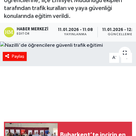
öğrencilerine, İlçe Emniyet Müdürlüğü ekipleri
tarafından trafik kuralları ve yaya güvenliği
konularında eğitim verildi.
HABER MERKEZI
11.01.2026 - 11:08
11.01.2026 - 12:4
EDITÖR
YAYINLANMA
GÜNCELLEME
Paylaş
-
+
A
A
Buharkent’te incirin en