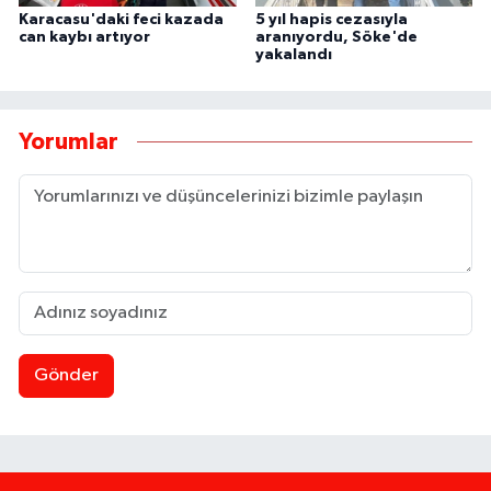
Karacasu'daki feci kazada
5 yıl hapis cezasıyla
can kaybı artıyor
aranıyordu, Söke'de
yakalandı
Yorumlar
Gönder