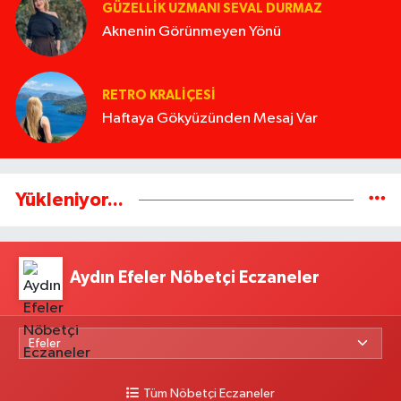
GÜZELLIK UZMANI SEVAL DURMAZ
Aknenin Görünmeyen Yönü
RETRO KRALIÇESI
Haftaya Gökyüzünden Mesaj Var
Yükleniyor...
Aydın Efeler Nöbetçi Eczaneler
Tüm Nöbetçi Eczaneler