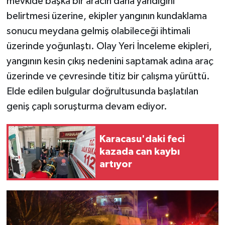
mevkide başka bir aracın daha yandığını
belirtmesi üzerine, ekipler yangının kundaklama
sonucu meydana gelmiş olabileceği ihtimali
üzerinde yoğunlaştı. Olay Yeri İnceleme ekipleri,
yangının kesin çıkış nedenini saptamak adına araç
üzerinde ve çevresinde titiz bir çalışma yürüttü.
Elde edilen bulgular doğrultusunda başlatılan
geniş çaplı soruşturma devam ediyor.
Karacasu'daki feci
kazada can kaybı
artıyor