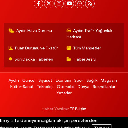
Aydın Hava Durumu
Aydın Trafik Yoğunluk
Haritası
Puan Durumu ve Fikstür
Tüm Manşetler
Son Dakika Haberleri
Haber Arşivi
Aydın
Güncel
Siyaset
Ekonomi
Spor
Sağlık
Magazin
Kültür-Sanat
Teknoloji
Otomobil
Dünya
Resmi İlanlar
Yazarlar
Haber Yazılımı:
TE Bilişim
En iyi site deneyimi sağlamak için çerezlerden