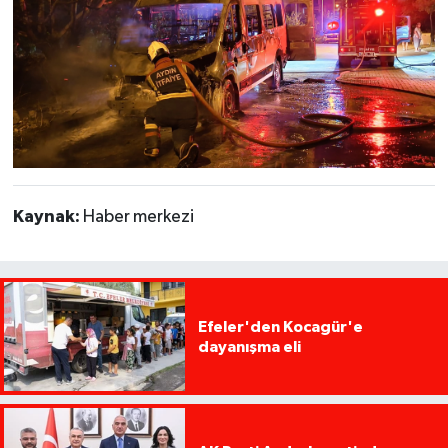
Kaynak:
Haber merkezi
Efeler'den Kocagür'e
dayanışma eli