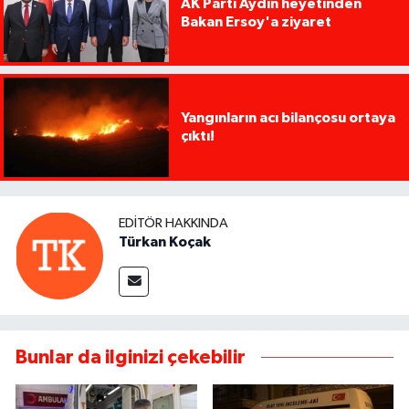
AK Parti Aydın heyetinden
Bakan Ersoy'a ziyaret
Yangınların acı bilançosu ortaya
çıktı!
EDITÖR HAKKINDA
Türkan Koçak
Bunlar da ilginizi çekebilir