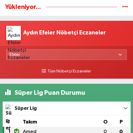
Yükleniyor...
Aydın Efeler Nöbetçi Eczaneler
Tüm Nöbetçi Eczaneler
Süper Lig Puan Durumu
Süper Lig
#
Takım
O
P
1
Amed
0
0