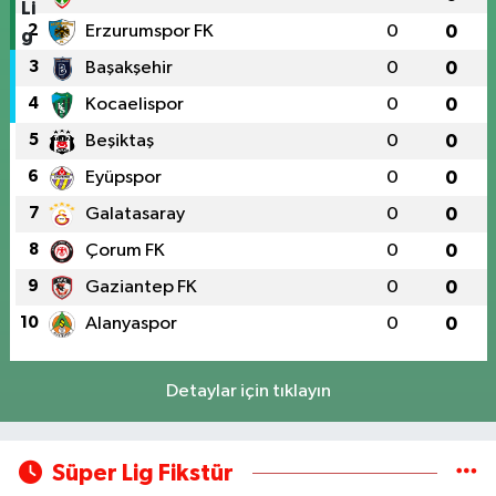
2
Erzurumspor FK
0
0
3
Başakşehir
0
0
4
Kocaelispor
0
0
5
Beşiktaş
0
0
6
Eyüpspor
0
0
7
Galatasaray
0
0
8
Çorum FK
0
0
9
Gaziantep FK
0
0
10
Alanyaspor
0
0
Detaylar için tıklayın
Süper Lig Fikstür