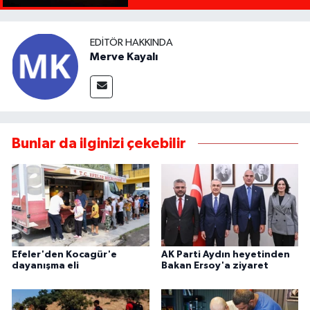
EDITÖR HAKKINDA
Merve Kayalı
Bunlar da ilginizi çekebilir
Efeler'den Kocagür'e
AK Parti Aydın heyetinden
dayanışma eli
Bakan Ersoy'a ziyaret