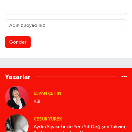
Gönder
Yazarlar
ELVAN ÇETIN
Kül
CESUR YÜREK
Aydın Siyasetinde Yeni Yıl: Değişen Takvim,