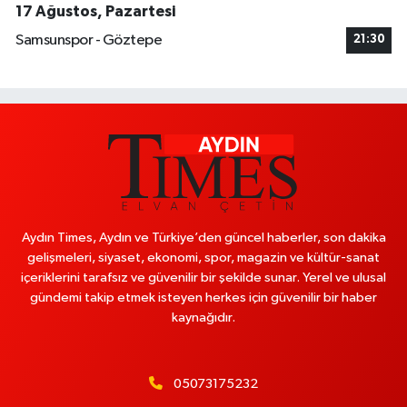
17 Ağustos, Pazartesi
Samsunspor - Göztepe
21:30
Aydın Times, Aydın ve Türkiye’den güncel haberler, son dakika
gelişmeleri, siyaset, ekonomi, spor, magazin ve kültür-sanat
içeriklerini tarafsız ve güvenilir bir şekilde sunar. Yerel ve ulusal
gündemi takip etmek isteyen herkes için güvenilir bir haber
kaynağıdır.
05073175232