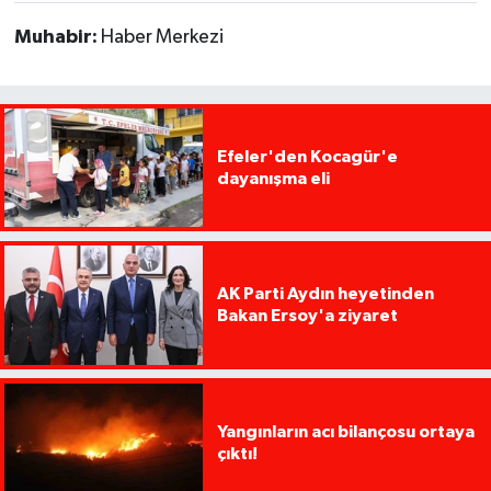
Muhabir:
Haber Merkezi
Efeler'den Kocagür'e
dayanışma eli
AK Parti Aydın heyetinden
Bakan Ersoy'a ziyaret
Yangınların acı bilançosu ortaya
çıktı!