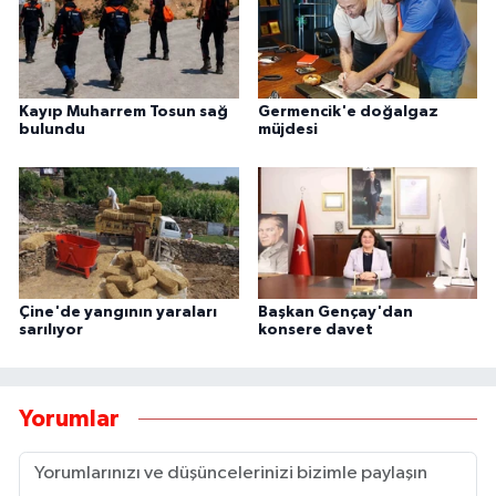
Kayıp Muharrem Tosun sağ
Germencik'e doğalgaz
bulundu
müjdesi
Çine'de yangının yaraları
Başkan Gençay'dan
sarılıyor
konsere davet
Yorumlar