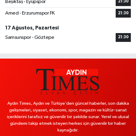
Beşiktaş - Eyüpspor
21:30
Amed - Erzurumspor FK
21:30
17 Ağustos, Pazartesi
Samsunspor - Göztepe
21:30
Aydın Times, Aydın ve Türkiye’den güncel haberler, son dakika
gelişmeleri, siyaset, ekonomi, spor, magazin ve kültür-sanat
içeriklerini tarafsız ve güvenilir bir şekilde sunar. Yerel ve ulusal
gündemi takip etmek isteyen herkes için güvenilir bir haber
kaynağıdır.