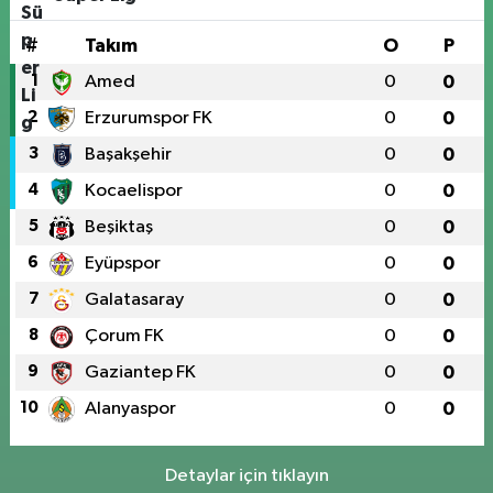
#
Takım
O
P
1
Amed
0
0
2
Erzurumspor FK
0
0
3
Başakşehir
0
0
4
Kocaelispor
0
0
5
Beşiktaş
0
0
6
Eyüpspor
0
0
7
Galatasaray
0
0
8
Çorum FK
0
0
9
Gaziantep FK
0
0
10
Alanyaspor
0
0
Detaylar için tıklayın