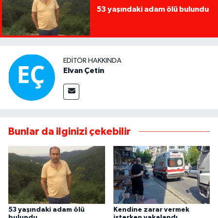
53 yaşındaki adam ölü bulundu
EDITÖR HAKKINDA
Elvan Çetin
Bunlar da ilginizi çekebilir
53 yaşındaki adam ölü
Kendine zarar vermek
bulundu
isterken yakalandı