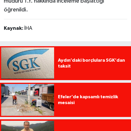
müdürü T.Y. hakkında inceleme başlattığı
öğrenildi.
Kaynak:
İHA
Aydın’daki borçlulara SGK’dan
taksit
Efeler’de kapsamlı temizlik
mesaisi