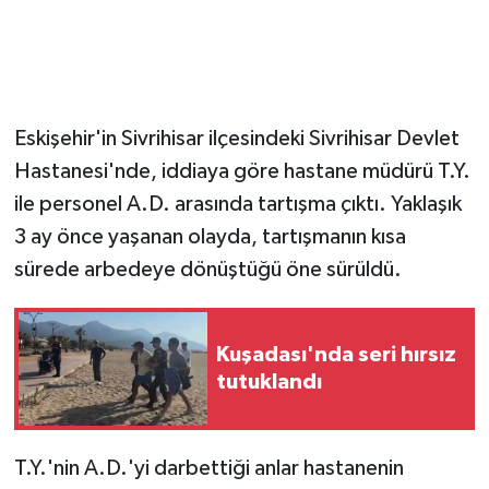
Eskişehir'in Sivrihisar ilçesindeki Sivrihisar Devlet
Hastanesi'nde, iddiaya göre hastane müdürü T.Y.
ile personel A.D. arasında tartışma çıktı. Yaklaşık
3 ay önce yaşanan olayda, tartışmanın kısa
sürede arbedeye dönüştüğü öne sürüldü.
Kuşadası'nda seri hırsız
tutuklandı
T.Y.'nin A.D.'yi darbettiği anlar hastanenin