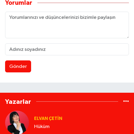
Yorumlar
Gönder
Yazarlar
ELVAN ÇETIN
Hüküm