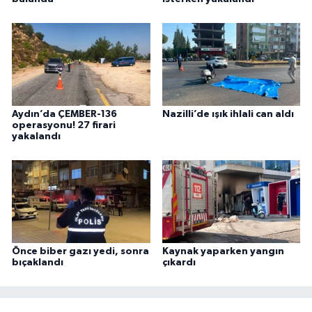
Aydın’da ÇEMBER-136
Nazilli’de ışık ihlali can aldı
operasyonu! 27 firari
yakalandı
Önce biber gazı yedi, sonra
Kaynak yaparken yangın
bıçaklandı
çıkardı