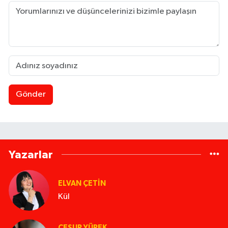
Gönder
Yazarlar
ELVAN ÇETIN
Kül
CESUR YÜREK