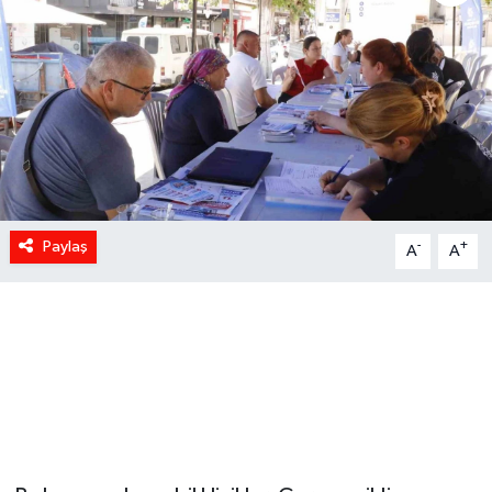
Paylaş
-
+
A
A