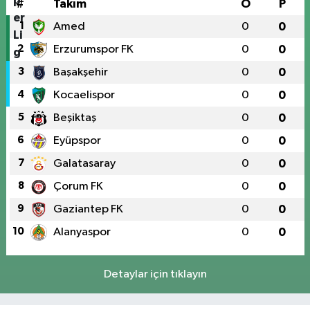
#
Takım
O
P
1
Amed
0
0
2
Erzurumspor FK
0
0
3
Başakşehir
0
0
4
Kocaelispor
0
0
5
Beşiktaş
0
0
6
Eyüpspor
0
0
7
Galatasaray
0
0
8
Çorum FK
0
0
9
Gaziantep FK
0
0
10
Alanyaspor
0
0
Detaylar için tıklayın