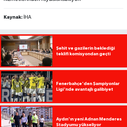
Kaynak:
İHA
Şehit ve gazilerin beklediği
teklifi komisyondan geçti
Fenerbahçe'den Şampiyonlar
Ligi'nde avantajlı galibiyet
Aydın'ın yeni Adnan Menderes
Stadyumu yükseliyor