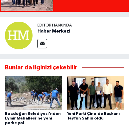
EDITÖR HAKKINDA
Haber Merkezi
Bunlar da ilginizi çekebilir
Bozdoğan Belediyesi'nden
Yeni Parti Çine'de Başkanı
Eymir Mahallesi'ne yeni
Tayfun Şahin oldu
parke yol