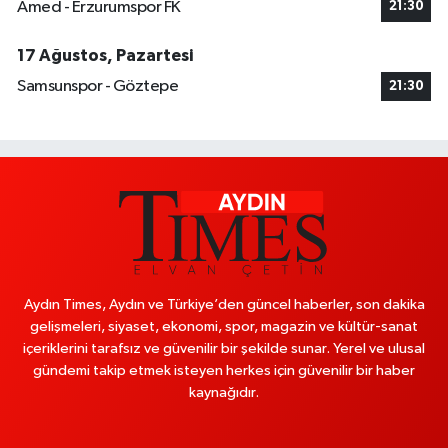
Amed - Erzurumspor FK
21:30
17 Ağustos, Pazartesi
Samsunspor - Göztepe
21:30
Aydın Times, Aydın ve Türkiye’den güncel haberler, son dakika
gelişmeleri, siyaset, ekonomi, spor, magazin ve kültür-sanat
içeriklerini tarafsız ve güvenilir bir şekilde sunar. Yerel ve ulusal
gündemi takip etmek isteyen herkes için güvenilir bir haber
kaynağıdır.