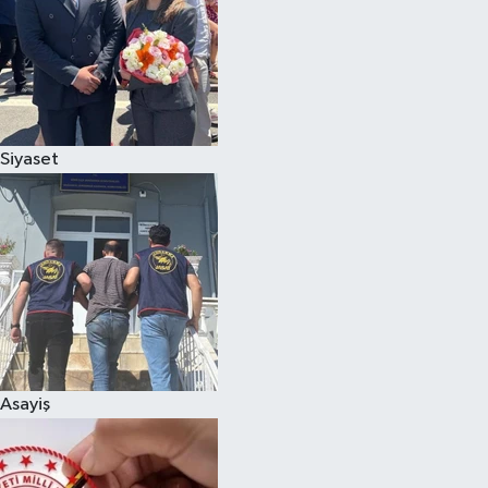
Siyaset
Asayiş