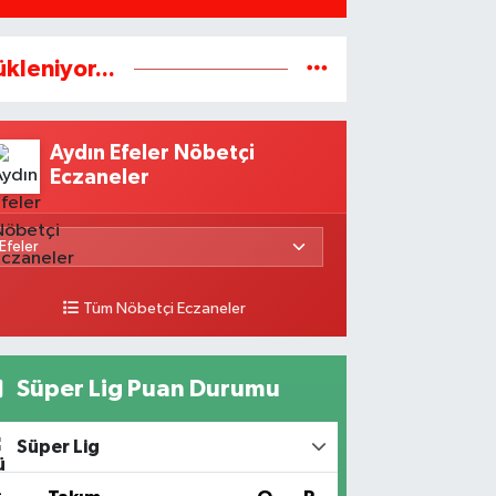
ükleniyor...
Aydın Efeler Nöbetçi
Eczaneler
Tüm Nöbetçi Eczaneler
Süper Lig Puan Durumu
Süper Lig