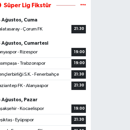
Süper Lig Fikstür
4 Ağustos, Cuma
latasaray - Çorum FK
21:30
5 Ağustos, Cumartesi
nyaspor - Rizespor
19:00
sımpaşa - Trabzonspor
19:00
nçlerbirliği S.K. - Fenerbahçe
21:30
ziantep FK - Alanyaspor
21:30
6 Ağustos, Pazar
şakşehir - Kocaelispor
19:00
şiktaş - Eyüpspor
21:30