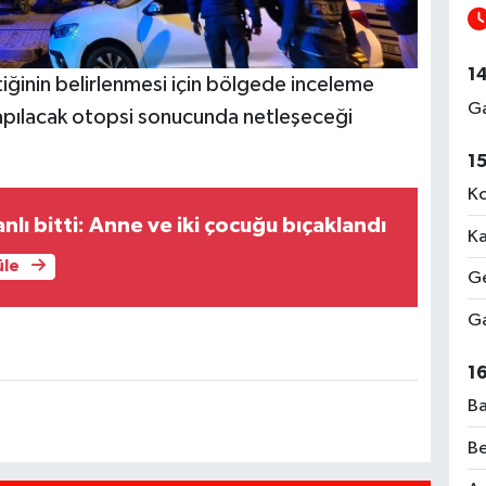
1
ştiğinin belirlenmesi için bölgede inceleme
Ga
yapılacak otopsi sonucunda netleşeceği
1
Ko
nlı bitti: Anne ve iki çocuğu bıçaklandı
Ka
üle
Ge
Ga
1
Ba
Be