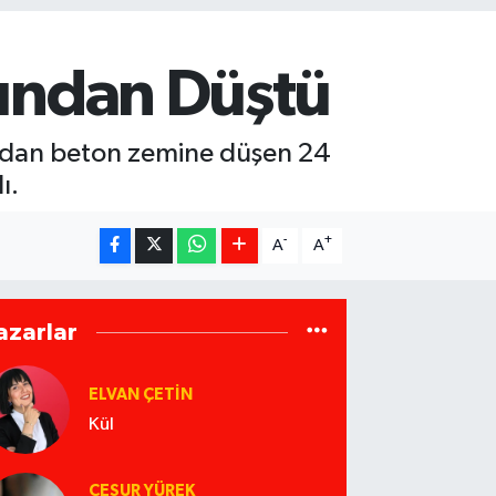
nundan Düştü
tından beton zemine düşen 24
ı.
-
+
A
A
azarlar
ELVAN ÇETIN
Kül
CESUR YÜREK