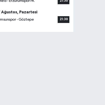
ed - Erzurumspor FK
21:30
7 Ağustos, Pazartesi
msunspor - Göztepe
21:30