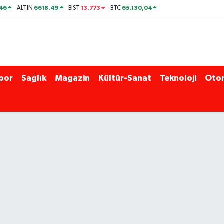
46
6618.49
13.773
65.130,04
ALTIN
BİST
BTC
por
Sağlık
Magazin
Kültür-Sanat
Teknoloji
Oto