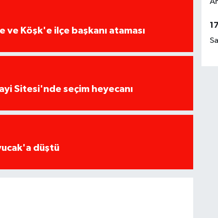
Am
1
 ve Köşk'e ilçe başkanı ataması
Sa
ayi Sitesi'nde seçim heyecanı
yucak'a düştü