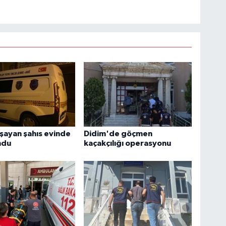
aşayan şahıs evinde
Didim'de göçmen
ndu
kaçakçılığı operasyonu