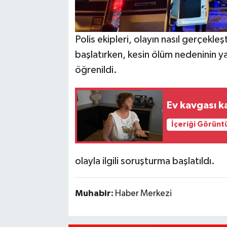
Polis ekipleri, olayın nasıl gerçekle
başlatırken, kesin ölüm nedeninin 
öğrenildi.
Ev kavgası ka
İçeriği Görünt
olayla ilgili soruşturma başlatıldı.
Muhabir:
Haber Merkezi