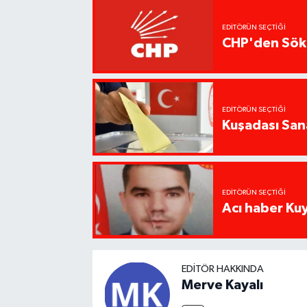
EDITÖRÜN SEÇTIĞI
CHP'den Söke
EDITÖRÜN SEÇTIĞI
Kuşadası San
EDITÖRÜN SEÇTIĞI
Acı haber Ku
EDITÖR HAKKINDA
Merve Kayalı