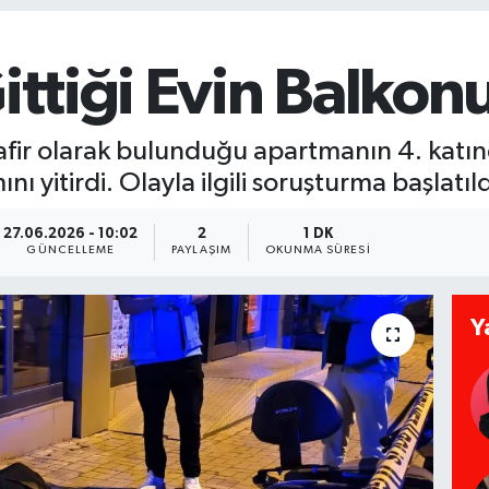
Gittiği Evin Balko
misafir olarak bulunduğu apartmanın 4. ka
 yitirdi. Olayla ilgili soruşturma başlatıld
27.06.2026 - 10:02
2
1 DK
GÜNCELLEME
PAYLAŞIM
OKUNMA SÜRESI
Y