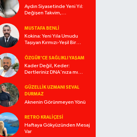
Aydın Siyasetinde Yeni Yıl:
Değişen Takvim,
Değişmeyen Alışkanlıklar
MUSTAFA BENLI
Kokina: Yeni Yıla Umudu
Taşıyan Kırmızı-Yeşil Bir
Masal
ÖZGÜR'CE SAĞLIKLI YAŞAM
Kader Değil, Keder:
Dertleriniz DNA'nıza mı
İşliyor Acaba?
GÜZELLIK UZMANI SEVAL
DURMAZ
Aknenin Görünmeyen Yönü
RETRO KRALIÇESI
Haftaya Gökyüzünden Mesaj
Var