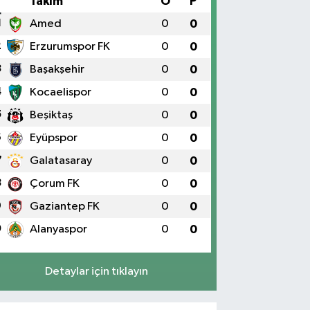
#
Takım
O
P
1
Amed
0
0
2
Erzurumspor FK
0
0
3
Başakşehir
0
0
4
Kocaelispor
0
0
5
Beşiktaş
0
0
6
Eyüpspor
0
0
7
Galatasaray
0
0
8
Çorum FK
0
0
9
Gaziantep FK
0
0
0
Alanyaspor
0
0
Detaylar için tıklayın