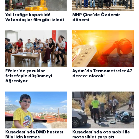
Yol trafiğe kapatıldı!
MHP Çine’de Özdemir
Vatandaşlar film gibi izledi
dönemi
Efeler’de çocuklar
Aydın'da Termometreler 42
felsefeyle düşünmeyi
derece olacak!
öğreniyor
Kuşadası’nda DMD hastası
Kuşadası’nda otomobil ile
Bilal için kermes
motosiklet çarpıştı