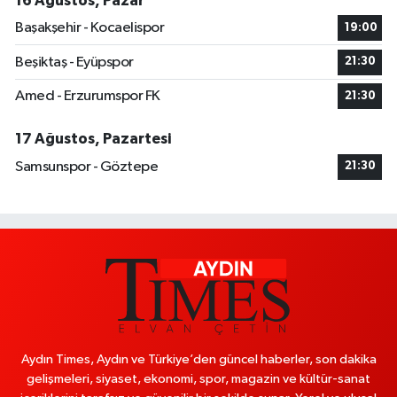
16 Ağustos, Pazar
Başakşehir - Kocaelispor
19:00
Beşiktaş - Eyüpspor
21:30
Amed - Erzurumspor FK
21:30
17 Ağustos, Pazartesi
Samsunspor - Göztepe
21:30
Aydın Times, Aydın ve Türkiye’den güncel haberler, son dakika
gelişmeleri, siyaset, ekonomi, spor, magazin ve kültür-sanat