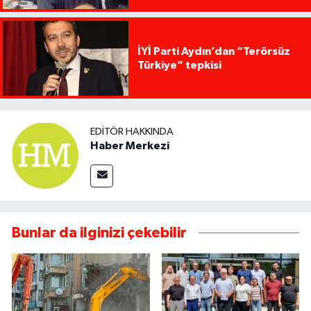
İYİ Parti Aydın’dan “Terörsüz
Türkiye” tepkisi
EDITÖR HAKKINDA
Haber Merkezi
Bunlar da ilginizi çekebilir