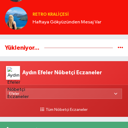
RETRO KRALIÇESI
Haftaya Gökyüzünden Mesaj Var
Yükleniyor...
Aydın Efeler Nöbetçi Eczaneler
Tüm Nöbetçi Eczaneler