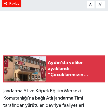
Paylaş
-
+
A
A
Aydın’da veliler
ayaklandı:
“Çocuklarımızın
geleceği idari
kolaylıklara feda
Jandarma At ve Köpek Eğitim Merkezi
edilemez”
Komutanlığı'na bağlı Atlı Jandarma Timi
tarafından yürütülen devriye faaliyetleri