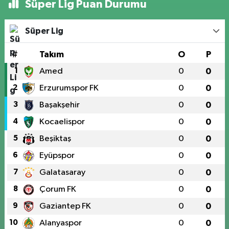
Süper Lig Puan Durumu
Süper Lig
#
Takım
O
P
1
Amed
0
0
2
Erzurumspor FK
0
0
3
Başakşehir
0
0
4
Kocaelispor
0
0
5
Beşiktaş
0
0
6
Eyüpspor
0
0
7
Galatasaray
0
0
8
Çorum FK
0
0
9
Gaziantep FK
0
0
10
Alanyaspor
0
0