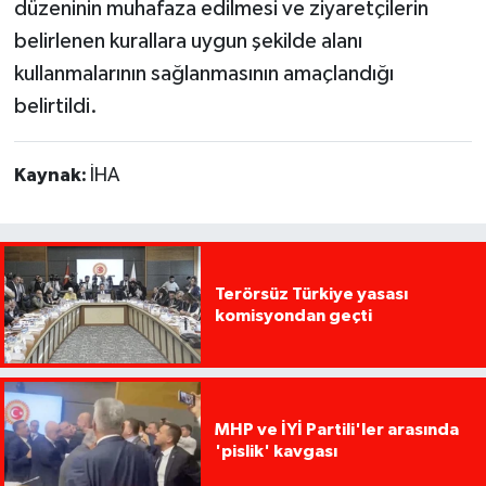
düzeninin muhafaza edilmesi ve ziyaretçilerin
belirlenen kurallara uygun şekilde alanı
kullanmalarının sağlanmasının amaçlandığı
belirtildi.
Kaynak:
İHA
Terörsüz Türkiye yasası
komisyondan geçti
MHP ve İYİ Partili'ler arasında
'pislik' kavgası