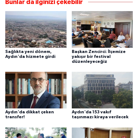
Bunlar da ilginizi çekebilir
Sağlıkta yeni dönem,
Başkan Zencirci: İlçemize
Aydın'da hizmete girdi
yakışır bir festival
düzenleyeceğiz
Aydın'da dikkat çeken
Aydın'da 153 vakıf
transfer!
taşınmazı kiraya verilecek