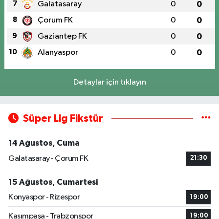
7
Galatasaray
0
0
8
Çorum FK
0
0
9
Gaziantep FK
0
0
10
Alanyaspor
0
0
Detaylar için tıklayın
Süper Lig Fikstür
14 Ağustos, Cuma
Galatasaray - Çorum FK
21:30
15 Ağustos, Cumartesi
Konyaspor - Rizespor
19:00
Kasımpaşa - Trabzonspor
19:00