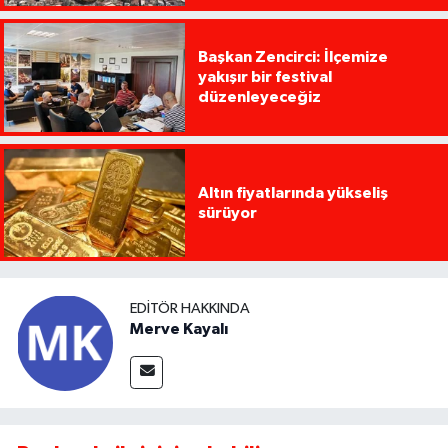
Başkan Zencirci: İlçemize
yakışır bir festival
düzenleyeceğiz
Altın fiyatlarında yükseliş
sürüyor
EDITÖR HAKKINDA
Merve Kayalı