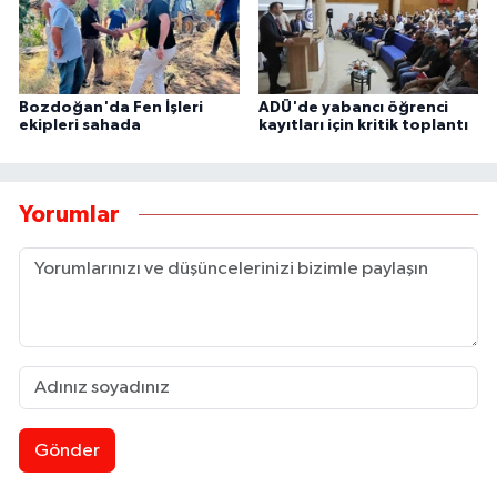
Bozdoğan'da Fen İşleri
ADÜ'de yabancı öğrenci
ekipleri sahada
kayıtları için kritik toplantı
Yorumlar
Gönder