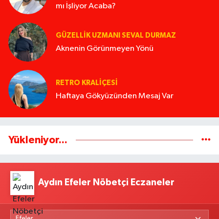
mı İşliyor Acaba?
GÜZELLIK UZMANI SEVAL DURMAZ
Aknenin Görünmeyen Yönü
RETRO KRALIÇESI
Haftaya Gökyüzünden Mesaj Var
Yükleniyor...
Aydın Efeler Nöbetçi Eczaneler