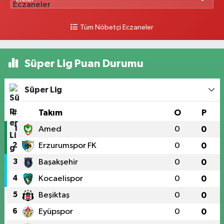
Tüm Nöbetçi Eczaneler
Süper Lig Puan Durumu
Süper Lig
#
Takım
O
P
1
Amed
0
0
2
Erzurumspor FK
0
0
3
Başakşehir
0
0
4
Kocaelispor
0
0
5
Beşiktaş
0
0
6
Eyüpspor
0
0