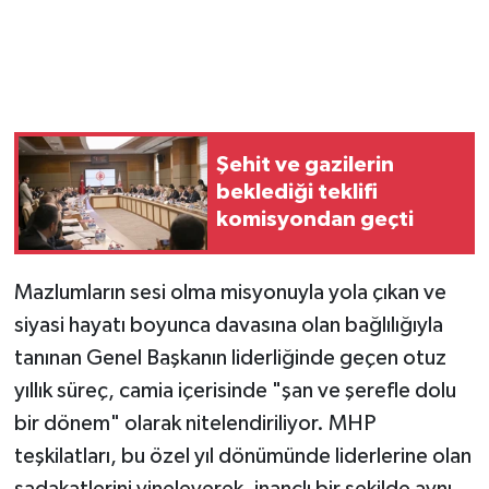
Şehit ve gazilerin
beklediği teklifi
komisyondan geçti
Mazlumların sesi olma misyonuyla yola çıkan ve
siyasi hayatı boyunca davasına olan bağlılığıyla
tanınan Genel Başkanın liderliğinde geçen otuz
yıllık süreç, camia içerisinde "şan ve şerefle dolu
bir dönem" olarak nitelendiriliyor. MHP
teşkilatları, bu özel yıl dönümünde liderlerine olan
sadakatlerini yineleyerek, inançlı bir şekilde aynı