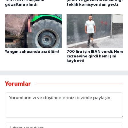
YENİ Parti İl Başkanı
Şehit ve gazilerin beklediği
gözaltına alındı
teklifi komisyondan geçti
Yangın sahasında acı ölüm!
700 lira için IBAN verdi: Hem
cezaevine girdi hem işini
kaybetti
Yorumlar