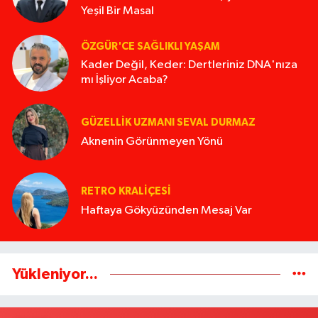
Yeşil Bir Masal
ÖZGÜR'CE SAĞLIKLI YAŞAM
Kader Değil, Keder: Dertleriniz DNA'nıza
mı İşliyor Acaba?
GÜZELLIK UZMANI SEVAL DURMAZ
Aknenin Görünmeyen Yönü
RETRO KRALIÇESI
Haftaya Gökyüzünden Mesaj Var
Yükleniyor...