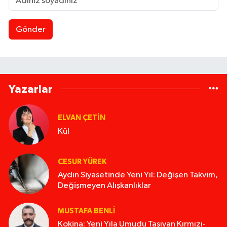
Gönder
Yazarlar
ELVAN ÇETIN
Kül
CESUR YÜREK
Aydın Siyasetinde Yeni Yıl: Değişen Takvim,
Değişmeyen Alışkanlıklar
MUSTAFA BENLI
Kokina: Yeni Yıla Umudu Taşıyan Kırmızı-