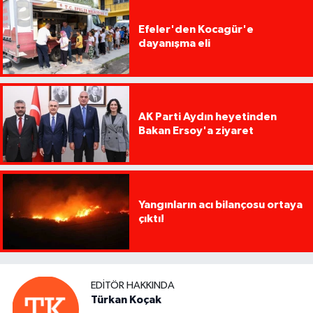
Efeler'den Kocagür'e
dayanışma eli
AK Parti Aydın heyetinden
Bakan Ersoy'a ziyaret
Yangınların acı bilançosu ortaya
çıktı!
EDITÖR HAKKINDA
Türkan Koçak