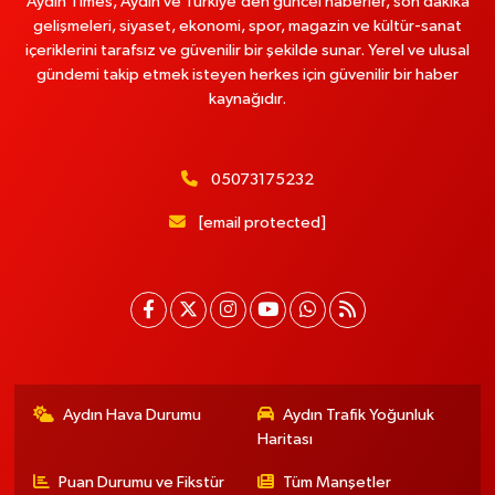
Aydın Times, Aydın ve Türkiye’den güncel haberler, son dakika
gelişmeleri, siyaset, ekonomi, spor, magazin ve kültür-sanat
içeriklerini tarafsız ve güvenilir bir şekilde sunar. Yerel ve ulusal
gündemi takip etmek isteyen herkes için güvenilir bir haber
kaynağıdır.
05073175232
[email protected]
Aydın Hava Durumu
Aydın Trafik Yoğunluk
Haritası
Puan Durumu ve Fikstür
Tüm Manşetler