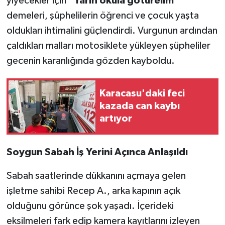
yiyecekler için
"Yarın okula götürelim"
demeleri, şüphelilerin öğrenci ve çocuk yaşta
oldukları ihtimalini güçlendirdi. Vurgunun ardından
çaldıkları malları motosiklete yükleyen şüpheliler
gecenin karanlığında gözden kayboldu.
Karacasu'daki feci
kazada can kaybı
artıyor
Soygun Sabah İş Yerini Açınca Anlaşıldı
Sabah saatlerinde dükkanını açmaya gelen
işletme sahibi Recep A., arka kapının açık
olduğunu görünce şok yaşadı. İçerideki
eksilmeleri fark edip kamera kayıtlarını izleyen