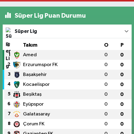
Süper Lig Puan Durumu
Süper Lig
#
Takım
O
P
1
Amed
0
0
2
Erzurumspor FK
0
0
3
Başakşehir
0
0
4
Kocaelispor
0
0
5
Beşiktaş
0
0
6
Eyüpspor
0
0
7
Galatasaray
0
0
8
Çorum FK
0
0
9
Gaziantep FK
0
0