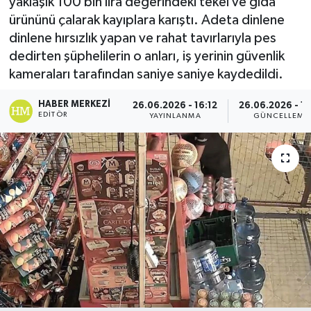
yaklaşık 100 bin lira değerindeki tekel ve gıda
ürününü çalarak kayıplara karıştı. Adeta dinlene
dinlene hırsızlık yapan ve rahat tavırlarıyla pes
dedirten şüphelilerin o anları, iş yerinin güvenlik
kameraları tarafından saniye saniye kaydedildi.
HABER MERKEZI
26.06.2026 - 16:12
26.06.2026 - 19
EDITÖR
YAYINLANMA
GÜNCELLEME