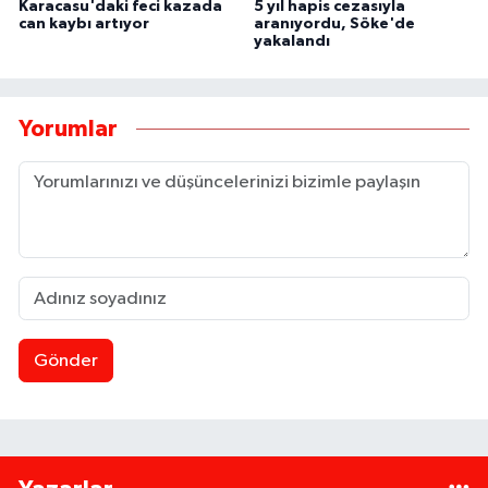
Karacasu'daki feci kazada
5 yıl hapis cezasıyla
can kaybı artıyor
aranıyordu, Söke'de
yakalandı
Yorumlar
Gönder