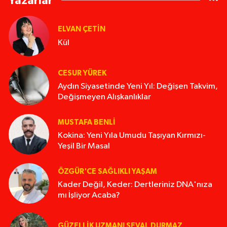
Yazarlar
ELVAN ÇETIN
Kül
CESUR YÜREK
Aydın Siyasetinde Yeni Yıl: Değişen Takvim,
Değişmeyen Alışkanlıklar
MUSTAFA BENLI
Kokina: Yeni Yıla Umudu Taşıyan Kırmızı-
Yeşil Bir Masal
ÖZGÜR'CE SAĞLIKLI YAŞAM
Kader Değil, Keder: Dertleriniz DNA'nıza
mı İşliyor Acaba?
GÜZELLIK UZMANI SEVAL DURMAZ