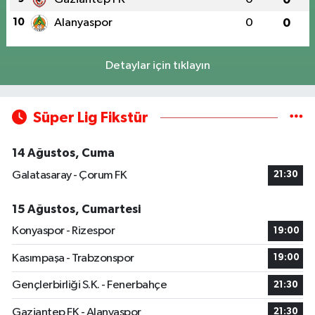
10
Alanyaspor
0
0
Detaylar için tıklayın
Süper Lig Fikstür
14 Ağustos, Cuma
Galatasaray - Çorum FK
21:30
15 Ağustos, Cumartesi
Konyaspor - Rizespor
19:00
Kasımpaşa - Trabzonspor
19:00
Gençlerbirliği S.K. - Fenerbahçe
21:30
Gaziantep FK - Alanyaspor
21:30