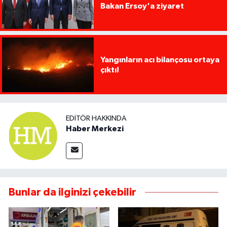
Bakan Ersoy'a ziyaret
Yangınların acı bilançosu ortaya
çıktı!
EDITÖR HAKKINDA
Haber Merkezi
Bunlar da ilginizi çekebilir