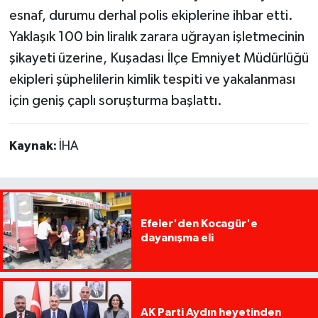
esnaf, durumu derhal polis ekiplerine ihbar etti.
Yaklaşık 100 bin liralık zarara uğrayan işletmecinin
şikayeti üzerine, Kuşadası İlçe Emniyet Müdürlüğü
ekipleri şüphelilerin kimlik tespiti ve yakalanması
için geniş çaplı soruşturma başlattı.
Kaynak:
İHA
Efeler'den Kocagür'e
dayanışma eli
AK Parti Aydın heyetinden