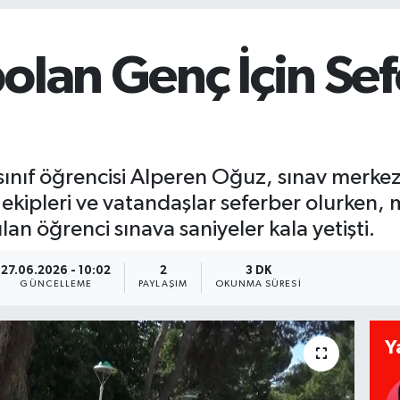
olan Genç İçin Se
sınıf öğrencisi Alperen Oğuz, sınav merkez
kipleri ve vatandaşlar seferber olurken, mo
ılan öğrenci sınava saniyeler kala yetişti.
27.06.2026 - 10:02
2
3 DK
GÜNCELLEME
PAYLAŞIM
OKUNMA SÜRESI
Y