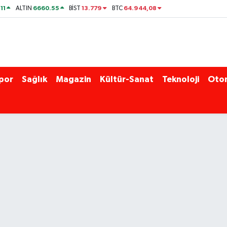
11
6660.55
13.779
64.944,08
ALTIN
BİST
BTC
por
Sağlık
Magazin
Kültür-Sanat
Teknoloji
Oto