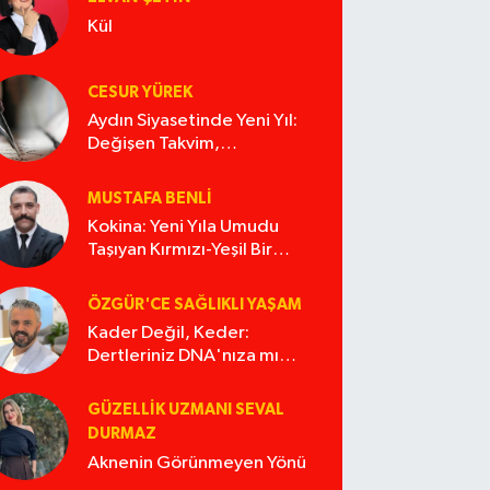
Kül
CESUR YÜREK
Aydın Siyasetinde Yeni Yıl:
Değişen Takvim,
Değişmeyen Alışkanlıklar
MUSTAFA BENLI
Kokina: Yeni Yıla Umudu
Taşıyan Kırmızı-Yeşil Bir
Masal
ÖZGÜR'CE SAĞLIKLI YAŞAM
Kader Değil, Keder:
Dertleriniz DNA'nıza mı
İşliyor Acaba?
GÜZELLIK UZMANI SEVAL
DURMAZ
Aknenin Görünmeyen Yönü