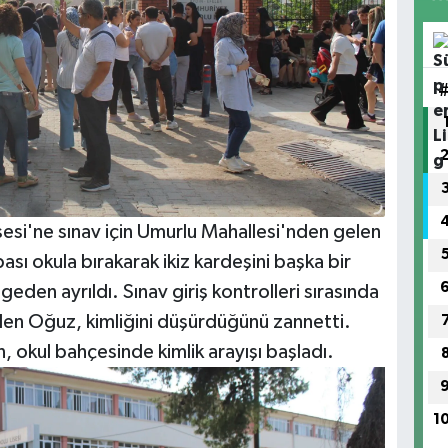
sesi'ne sınav için Umurlu Mahallesi'nden gelen
ı okula bırakarak ikiz kardeşini başka bir
eden ayrıldı. Sınav giriş kontrolleri sırasında
eden Oğuz, kimliğini düşürdüğünü zannetti.
n, okul bahçesinde kimlik arayışı başladı.
1