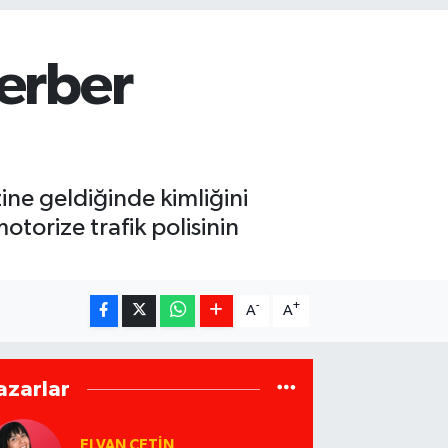
ferber
ine geldiğinde kimliğini
torize trafik polisinin
-
+
A
A
azarlar
ELVAN ÇETIN