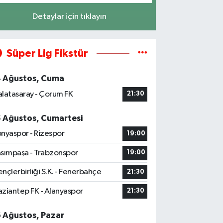
Detaylar için tıklayın
Süper Lig Fikstür
4 Ağustos, Cuma
latasaray - Çorum FK
21:30
5 Ağustos, Cumartesi
nyaspor - Rizespor
19:00
sımpaşa - Trabzonspor
19:00
nçlerbirliği S.K. - Fenerbahçe
21:30
ziantep FK - Alanyaspor
21:30
6 Ağustos, Pazar