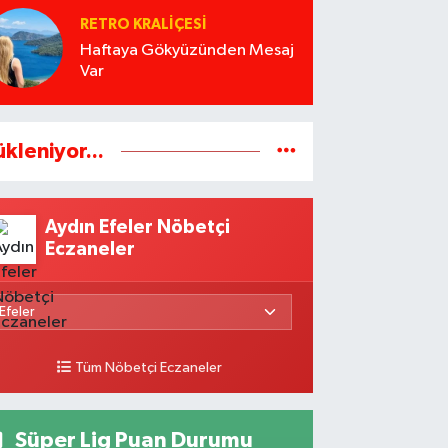
RETRO KRALIÇESI
Haftaya Gökyüzünden Mesaj
Var
ükleniyor...
Aydın Efeler Nöbetçi
Eczaneler
Tüm Nöbetçi Eczaneler
Süper Lig Puan Durumu