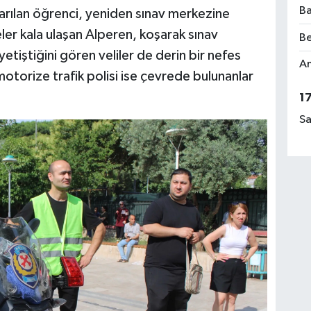
Ba
karılan öğrenci, yeniden sınav merkezine
eler kala ulaşan Alperen, koşarak sınav
Be
etiştiğini gören veliler de derin bir nefes
Am
motorize trafik polisi ise çevrede bulunanlar
1
Sa