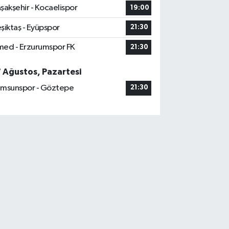
şakşehir - Kocaelispor
19:00
şiktaş - Eyüpspor
21:30
ed - Erzurumspor FK
21:30
7 Ağustos, Pazartesi
msunspor - Göztepe
21:30