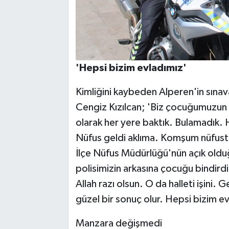
'Hepsi bizim evladımız'
Kimliğini kaybeden Alperen'in sınava
Cengiz Kızılcan; 'Biz çocuğumuzun 
olarak her yere baktık. Bulamadık
Nüfus geldi aklıma. Komşum nüfusta 
İlçe Nüfus Müdürlüğü'nün açık oldu
polisimizin arkasına çocuğu bindir
Allah razı olsun. O da halleti işini. G
güzel bir sonuç olur. Hepsi bizim ev
Manzara değişmedi