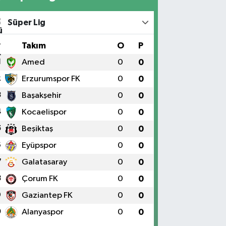
Süper Lig
#
Takım
O
P
1
Amed
0
0
2
Erzurumspor FK
0
0
3
Başakşehir
0
0
4
Kocaelispor
0
0
5
Beşiktaş
0
0
6
Eyüpspor
0
0
7
Galatasaray
0
0
8
Çorum FK
0
0
9
Gaziantep FK
0
0
0
Alanyaspor
0
0