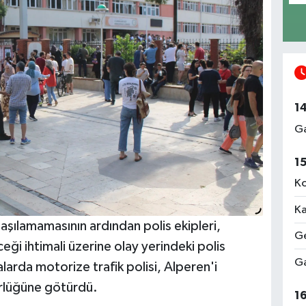
1
Ga
1
Ko
Ka
aşılamamasının ardından polis ekipleri,
Ge
eği ihtimali üzerine olay yerindeki polis
Ga
alarda motorize trafik polisi, Alperen'i
rlüğüne götürdü.
1