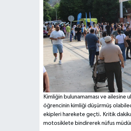
Kimliğin bulunamaması ve ailesine ul
öğrencinin kimliği düşürmüş olabilec
ekipleri harekete geçti. Kritik dakik
motosiklete bindirerek nüfus müdü