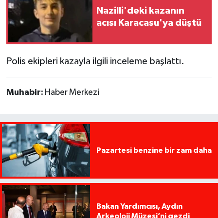
Nazilli'deki kazanın
acısı Karacasu'ya düştü
Polis ekipleri kazayla ilgili inceleme başlattı.
Muhabir:
Haber Merkezi
Pazartesi benzine bir zam daha
Bakan Yardımcısı, Aydın
Arkeoloji Müzesi’ni gezdi