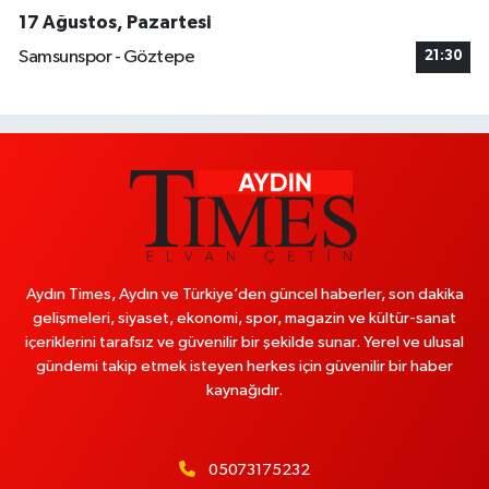
17 Ağustos, Pazartesi
Samsunspor - Göztepe
21:30
Aydın Times, Aydın ve Türkiye’den güncel haberler, son dakika
gelişmeleri, siyaset, ekonomi, spor, magazin ve kültür-sanat
içeriklerini tarafsız ve güvenilir bir şekilde sunar. Yerel ve ulusal
gündemi takip etmek isteyen herkes için güvenilir bir haber
kaynağıdır.
05073175232