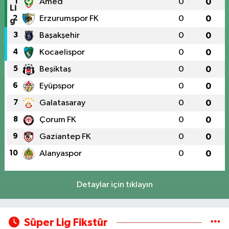
1
Amed
0
0
2
Erzurumspor FK
0
0
3
Başakşehir
0
0
4
Kocaelispor
0
0
5
Beşiktaş
0
0
6
Eyüpspor
0
0
7
Galatasaray
0
0
8
Çorum FK
0
0
9
Gaziantep FK
0
0
10
Alanyaspor
0
0
Detaylar için tıklayın
Süper Lig Fikstür