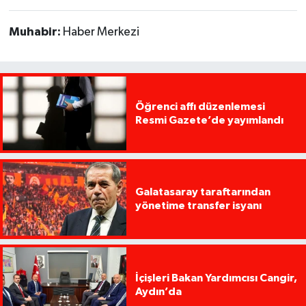
Muhabir:
Haber Merkezi
Öğrenci affı düzenlemesi
Resmi Gazete’de yayımlandı
Galatasaray taraftarından
yönetime transfer isyanı
İçişleri Bakan Yardımcısı Cangir,
Aydın’da