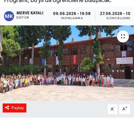
Programı, bu yıl da öğrencilerle buluşacak.
MERVE KAYALI
09.06.2026 - 19:58
27.06.2026 - 10:
EDITÖR
YAYINLANMA
GÜNCELLEME
Paylaş
-
+
A
A