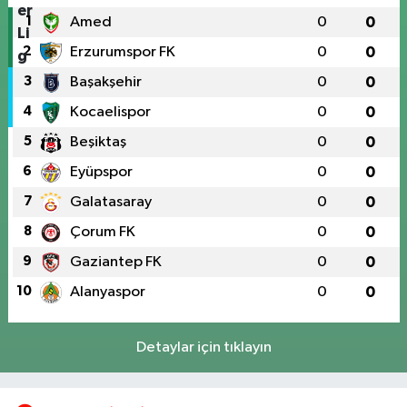
1
Amed
0
0
2
Erzurumspor FK
0
0
3
Başakşehir
0
0
4
Kocaelispor
0
0
5
Beşiktaş
0
0
6
Eyüpspor
0
0
7
Galatasaray
0
0
8
Çorum FK
0
0
9
Gaziantep FK
0
0
10
Alanyaspor
0
0
Detaylar için tıklayın