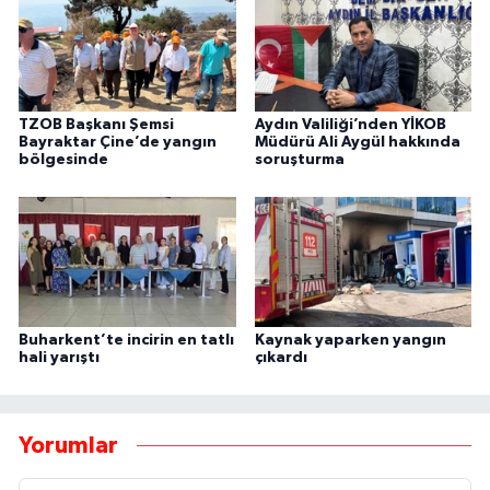
TZOB Başkanı Şemsi
Aydın Valiliği’nden YİKOB
Bayraktar Çine’de yangın
Müdürü Ali Aygül hakkında
bölgesinde
soruşturma
Buharkent’te incirin en tatlı
Kaynak yaparken yangın
hali yarıştı
çıkardı
Yorumlar