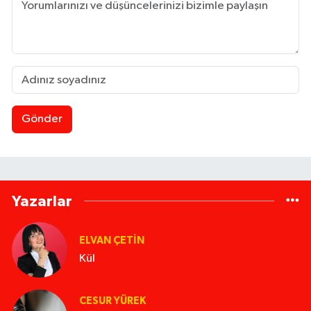
Gönder
Yazarlar
ELVAN ÇETIN
Kül
CESUR YÜREK