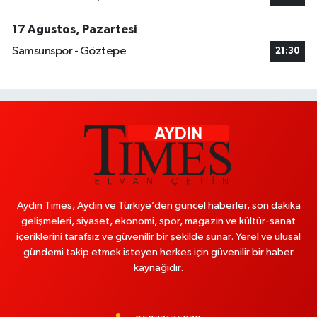
17 Ağustos, Pazartesi
Samsunspor - Göztepe
21:30
Aydın Times, Aydın ve Türkiye’den güncel haberler, son dakika
gelişmeleri, siyaset, ekonomi, spor, magazin ve kültür-sanat
içeriklerini tarafsız ve güvenilir bir şekilde sunar. Yerel ve ulusal
gündemi takip etmek isteyen herkes için güvenilir bir haber
kaynağıdır.