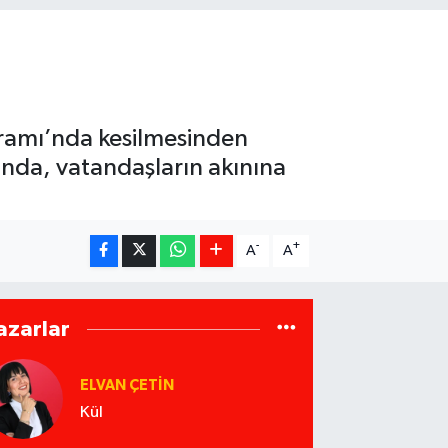
ramı’nda kesilmesinden
nda, vatandaşların akınına
-
+
A
A
azarlar
ELVAN ÇETIN
Kül