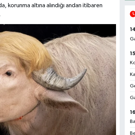
, korunma altına alındığı andan itibaren
.
1
Ga
1
Ko
Ka
Ge
Ga
1
Ba
Be