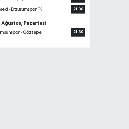
ed - Erzurumspor FK
21:30
7 Ağustos, Pazartesi
msunspor - Göztepe
21:30