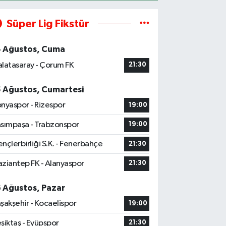
Süper Lig Fikstür
4 Ağustos, Cuma
latasaray - Çorum FK
21:30
5 Ağustos, Cumartesi
nyaspor - Rizespor
19:00
sımpaşa - Trabzonspor
19:00
nçlerbirliği S.K. - Fenerbahçe
21:30
ziantep FK - Alanyaspor
21:30
6 Ağustos, Pazar
şakşehir - Kocaelispor
19:00
şiktaş - Eyüpspor
21:30