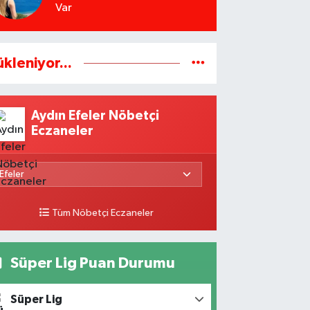
Var
ükleniyor...
Aydın Efeler Nöbetçi
Eczaneler
Tüm Nöbetçi Eczaneler
Süper Lig Puan Durumu
Süper Lig