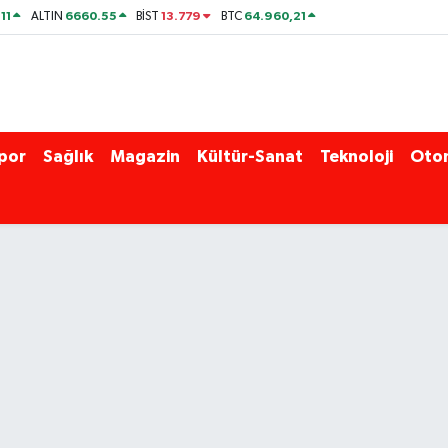
11
6660.55
13.779
64.960,21
ALTIN
BİST
BTC
por
Sağlık
Magazin
Kültür-Sanat
Teknoloji
Oto