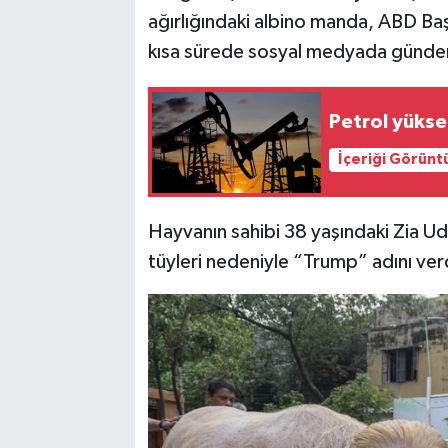
ağırlığındaki albino manda, ABD Ba
kısa sürede sosyal medyada günde
Petrol yüksel
İçeriği Görünt
Hayvanın sahibi 38 yaşındaki Zia U
tüyleri nedeniyle “Trump” adını verd