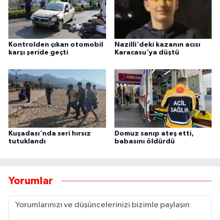
Kontrolden çıkan otomobil
Nazilli'deki kazanın acısı
karşı şeride geçti
Karacasu'ya düştü
Kuşadası'nda seri hırsız
Domuz sanıp ateş etti,
tutuklandı
babasını öldürdü
Yorumlar