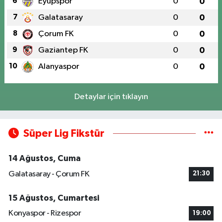
6
Eyüpspor
0
0
7
Galatasaray
0
0
8
Çorum FK
0
0
9
Gaziantep FK
0
0
10
Alanyaspor
0
0
Detaylar için tıklayın
Süper Lig Fikstür
14 Ağustos, Cuma
Galatasaray - Çorum FK
21:30
15 Ağustos, Cumartesi
Konyaspor - Rizespor
19:00