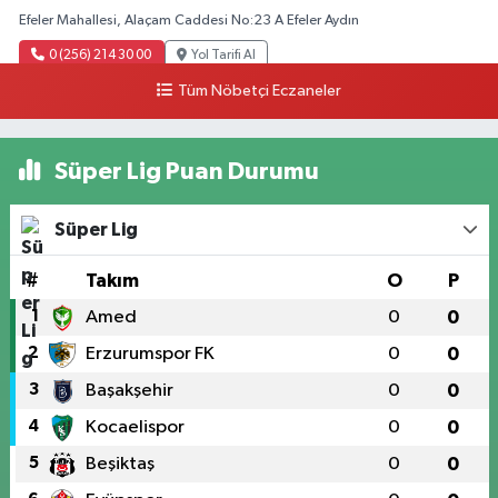
Efeler Mahallesi, Alaçam Caddesi No:23 A Efeler Aydın
0 (256) 214 30 00
Yol Tarifi Al
Tüm Nöbetçi Eczaneler
Süper Lig Puan Durumu
Süper Lig
#
Takım
O
P
1
Amed
0
0
2
Erzurumspor FK
0
0
3
Başakşehir
0
0
4
Kocaelispor
0
0
5
Beşiktaş
0
0