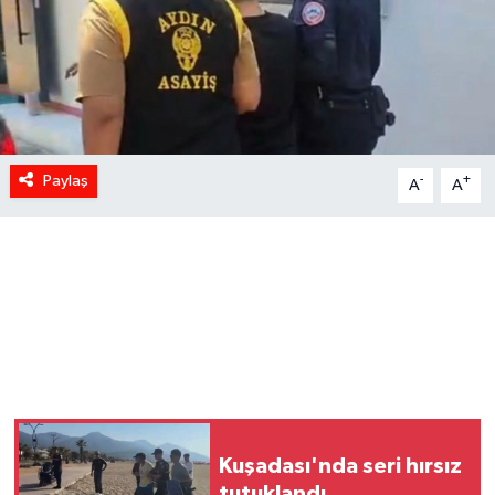
Paylaş
-
+
A
A
Kuşadası'nda seri hırsız
tutuklandı