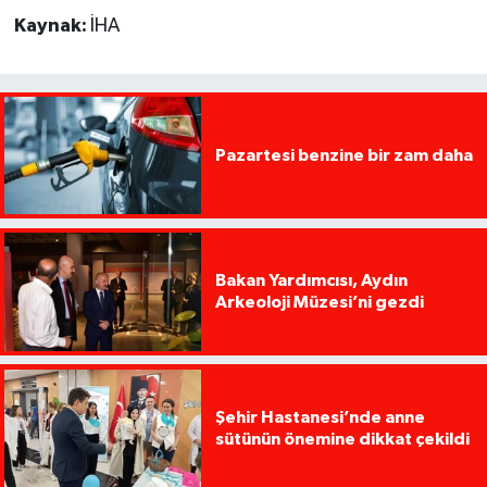
Kaynak:
İHA
Pazartesi benzine bir zam daha
Bakan Yardımcısı, Aydın
Arkeoloji Müzesi’ni gezdi
Şehir Hastanesi’nde anne
sütünün önemine dikkat çekildi