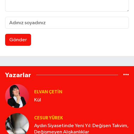
Gönder
Yazarlar
ELVAN ÇETIN
Kül
CESUR YÜREK
Aydın Siyasetinde Yeni Yıl: Değişen Takvim,
Değişmeyen Alışkanlıklar