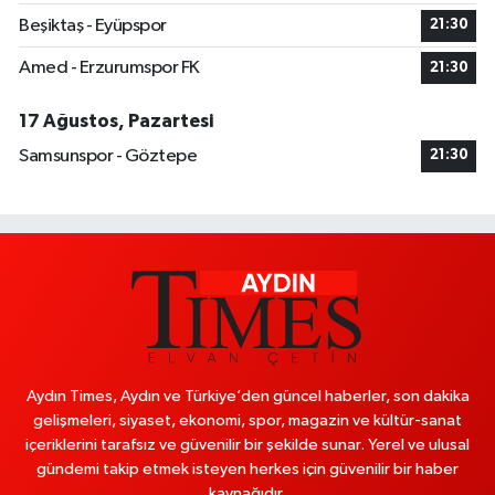
Beşiktaş - Eyüpspor
21:30
Amed - Erzurumspor FK
21:30
17 Ağustos, Pazartesi
Samsunspor - Göztepe
21:30
Aydın Times, Aydın ve Türkiye’den güncel haberler, son dakika
gelişmeleri, siyaset, ekonomi, spor, magazin ve kültür-sanat
içeriklerini tarafsız ve güvenilir bir şekilde sunar. Yerel ve ulusal
gündemi takip etmek isteyen herkes için güvenilir bir haber
kaynağıdır.