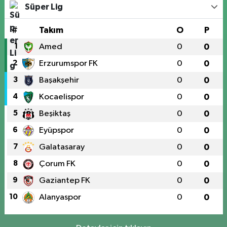
Süper Lig
#
Takım
O
P
1
Amed
0
0
2
Erzurumspor FK
0
0
3
Başakşehir
0
0
4
Kocaelispor
0
0
5
Beşiktaş
0
0
6
Eyüpspor
0
0
7
Galatasaray
0
0
8
Çorum FK
0
0
9
Gaziantep FK
0
0
10
Alanyaspor
0
0