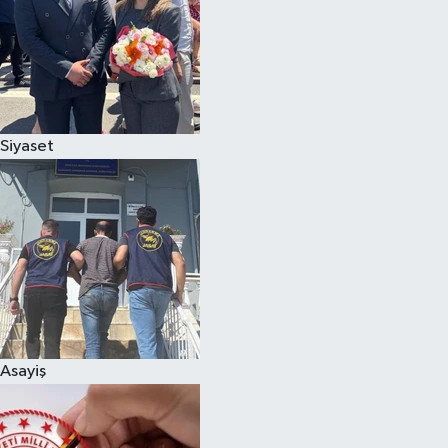
Siyaset
Asayiş