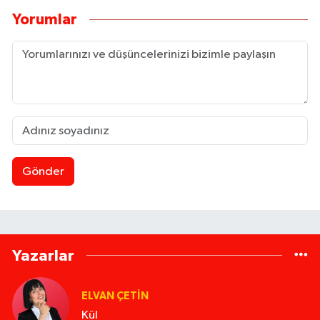
Yorumlar
Gönder
Yazarlar
ELVAN ÇETIN
Kül