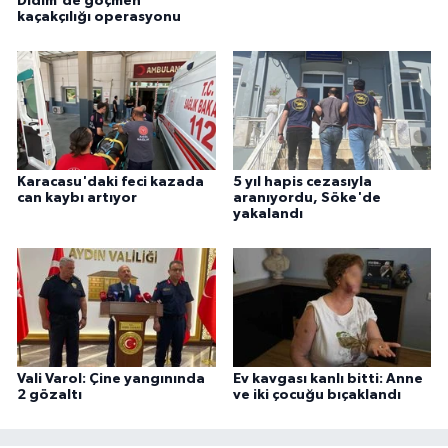
Didim'de göçmen
kaçakçılığı operasyonu
Karacasu'daki feci kazada
5 yıl hapis cezasıyla
can kaybı artıyor
aranıyordu, Söke'de
yakalandı
Vali Varol: Çine yangınında
Ev kavgası kanlı bitti: Anne
2 gözaltı
ve iki çocuğu bıçaklandı