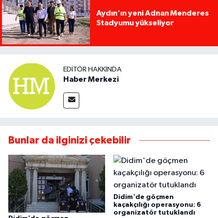
Aydın'ın yeni Adnan Menderes
Stadyumu yükseliyor
EDITÖR HAKKINDA
Haber Merkezi
Bunlar da ilginizi çekebilir
Didim'de göçmen
kaçakçılığı operasyonu: 6
organizatör tutuklandı