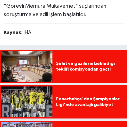
"Görevli Memura Mukavemet" suçlarından
soruşturma ve adli işlem başlatıldı.
Kaynak:
İHA
Şehit ve gazilerin beklediği
teklifi komisyondan geçti
Fenerbahçe'den Şampiyonlar
Ligi'nde avantajlı galibiyet