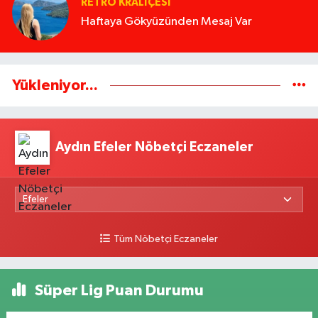
RETRO KRALIÇESI
Haftaya Gökyüzünden Mesaj Var
Yükleniyor...
Aydın Efeler Nöbetçi Eczaneler
Tüm Nöbetçi Eczaneler
Süper Lig Puan Durumu