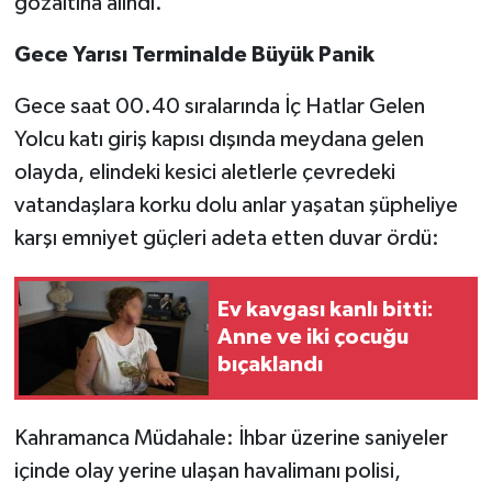
gözaltına alındı.
Gece Yarısı Terminalde Büyük Panik
Gece saat 00.40 sıralarında İç Hatlar Gelen
Yolcu katı giriş kapısı dışında meydana gelen
olayda, elindeki kesici aletlerle çevredeki
vatandaşlara korku dolu anlar yaşatan şüpheliye
karşı emniyet güçleri adeta etten duvar ördü:
Ev kavgası kanlı bitti:
Anne ve iki çocuğu
bıçaklandı
Kahramanca Müdahale: İhbar üzerine saniyeler
içinde olay yerine ulaşan havalimanı polisi,