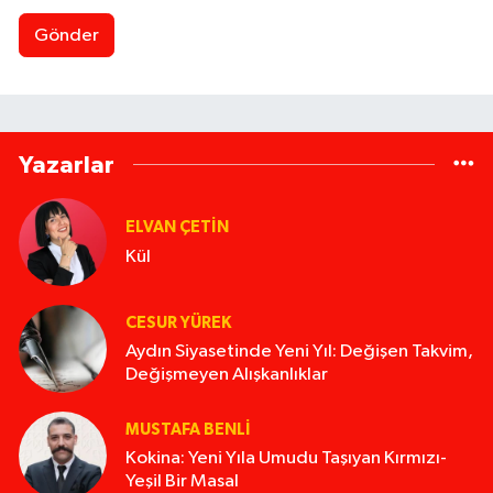
Gönder
Yazarlar
ELVAN ÇETIN
Kül
CESUR YÜREK
Aydın Siyasetinde Yeni Yıl: Değişen Takvim,
Değişmeyen Alışkanlıklar
MUSTAFA BENLI
Kokina: Yeni Yıla Umudu Taşıyan Kırmızı-
Yeşil Bir Masal