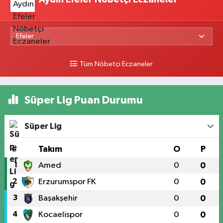
Tüm Nöbetçi Eczaneler
Süper Lig Puan Durumu
Süper Lig
#
Takım
O
P
1
Amed
0
0
2
Erzurumspor FK
0
0
3
Başakşehir
0
0
4
Kocaelispor
0
0