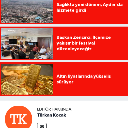
Sağlıkta yeni dönem, Aydın'da
hizmete girdi
Başkan Zencirci: İlçemize
yakışır bir festival
düzenleyeceğiz
Altın fiyatlarında yükseliş
sürüyor
EDITÖR HAKKINDA
Türkan Koçak