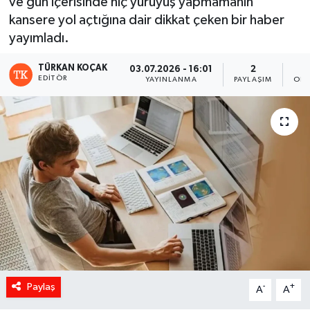
ve gün içerisinde hiç yürüyüş yapmamanın
kansere yol açtığına dair dikkat çeken bir haber
yayımladı.
TÜRKAN KOÇAK
03.07.2026 - 16:01
2
EDITÖR
YAYINLANMA
PAYLAŞIM
OKU
Paylaş
-
+
A
A