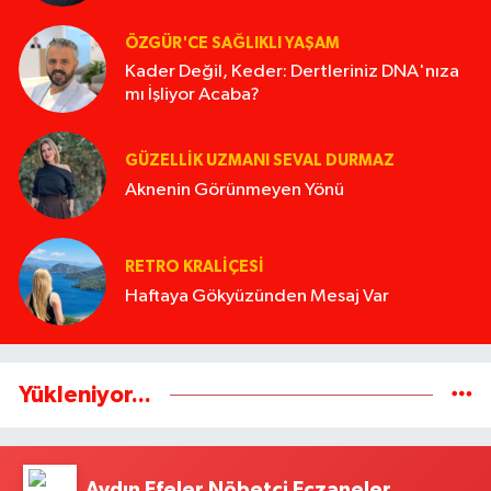
ÖZGÜR'CE SAĞLIKLI YAŞAM
Kader Değil, Keder: Dertleriniz DNA'nıza
mı İşliyor Acaba?
GÜZELLIK UZMANI SEVAL DURMAZ
Aknenin Görünmeyen Yönü
RETRO KRALIÇESI
Haftaya Gökyüzünden Mesaj Var
Yükleniyor...
Aydın Efeler Nöbetçi Eczaneler