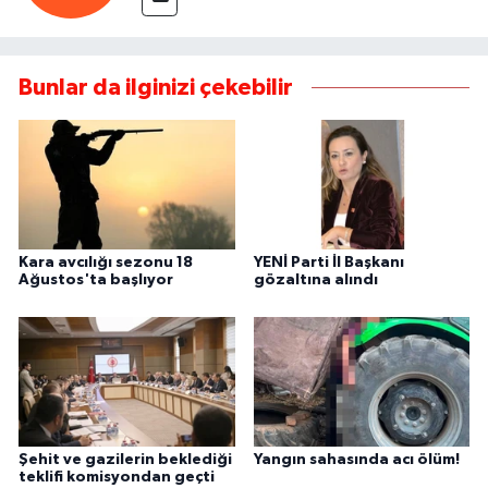
Bunlar da ilginizi çekebilir
Kara avcılığı sezonu 18
YENİ Parti İl Başkanı
Ağustos'ta başlıyor
gözaltına alındı
Şehit ve gazilerin beklediği
Yangın sahasında acı ölüm!
teklifi komisyondan geçti