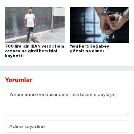
700 lira için IBAN verdi: Hem
Yeni Partili ağabey
cezaevine girdi hem işini
gözaltına alındı
kaybetti
Yorumlar