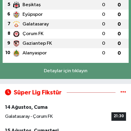
5
Beşiktaş
0
0
6
Eyüpspor
0
0
7
Galatasaray
0
0
8
Çorum FK
0
0
9
Gaziantep FK
0
0
10
Alanyaspor
0
0
Detaylar için tıklayın
Süper Lig Fikstür
14 Ağustos, Cuma
Galatasaray - Çorum FK
21:30
15 Ağustos, Cumartesi