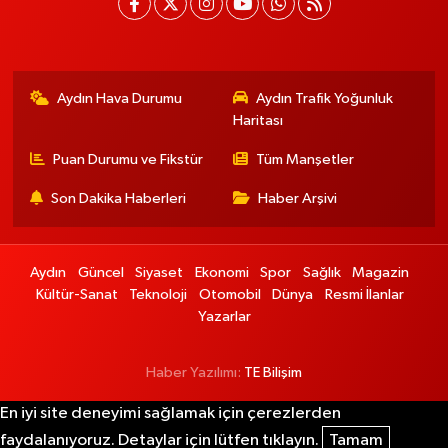
Aydın Hava Durumu
Aydın Trafik Yoğunluk
Haritası
Puan Durumu ve Fikstür
Tüm Manşetler
Son Dakika Haberleri
Haber Arşivi
Aydın
Güncel
Siyaset
Ekonomi
Spor
Sağlık
Magazin
Kültür-Sanat
Teknoloji
Otomobil
Dünya
Resmi İlanlar
Yazarlar
Haber Yazılımı:
TE Bilişim
En iyi site deneyimi sağlamak için çerezlerden
faydalanıyoruz. Detaylar için lütfen tıklayın.
Tamam