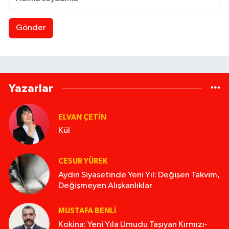
Gönder
Yazarlar
ELVAN ÇETIN
Kül
CESUR YÜREK
Aydın Siyasetinde Yeni Yıl: Değişen Takvim,
Değişmeyen Alışkanlıklar
MUSTAFA BENLI
Kokina: Yeni Yıla Umudu Taşıyan Kırmızı-