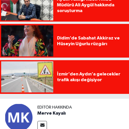
Müdürü Ali Aygül hakkında
soruşturma
Didim’de Sabahat Akkiraz ve
Hüseyin Uğurlu rüzgârı
İzmir’den Aydın’a gelecekler
trafik akışı değişiyor
EDITÖR HAKKINDA
Merve Kayalı