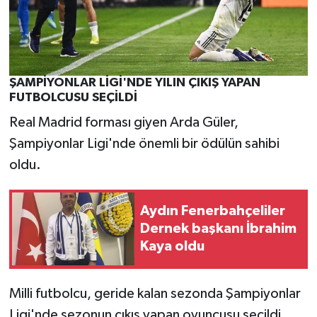
ŞAMPİYONLAR LİGİ'NDE YILIN ÇIKIŞ YAPAN
FUTBOLCUSU SEÇİLDİ
Real Madrid forması giyen Arda Güler,
Şampiyonlar Ligi'nde önemli bir ödülün sahibi
oldu.
Aydın Fenerbahçeliler
Dernek başkanı İbrahim
Kaya oldu
Milli futbolcu, geride kalan sezonda Şampiyonlar
Ligi'nde sezonun çıkış yapan oyuncusu seçildi.