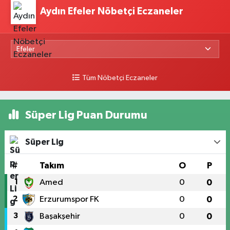
Aydın Efeler Nöbetçi Eczaneler
Tüm Nöbetçi Eczaneler
Süper Lig Puan Durumu
Süper Lig
#
Takım
O
P
1
Amed
0
0
2
Erzurumspor FK
0
0
3
Başakşehir
0
0