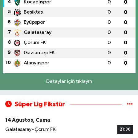
4
Kocaelispor
0
0
5
Beşiktaş
0
0
6
Eyüpspor
0
0
7
Galatasaray
0
0
8
Çorum FK
0
0
9
Gaziantep FK
0
0
10
Alanyaspor
0
0
Detaylar için tıklayın
Süper Lig Fikstür
14 Ağustos, Cuma
Galatasaray - Çorum FK
21:30