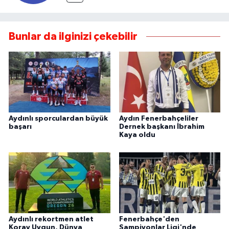
Bunlar da ilginizi çekebilir
Aydınlı sporculardan büyük
Aydın Fenerbahçeliler
başarı
Dernek başkanı İbrahim
Kaya oldu
Aydınlı rekortmen atlet
Fenerbahçe'den
Koray Uygun, Dünya
Şampiyonlar Ligi'nde