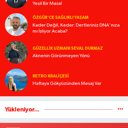
Yeşil Bir Masal
ÖZGÜR'CE SAĞLIKLI YAŞAM
Kader Değil, Keder: Dertleriniz DNA'nıza
mı İşliyor Acaba?
GÜZELLIK UZMANI SEVAL DURMAZ
Aknenin Görünmeyen Yönü
RETRO KRALIÇESI
Haftaya Gökyüzünden Mesaj Var
Yükleniyor...