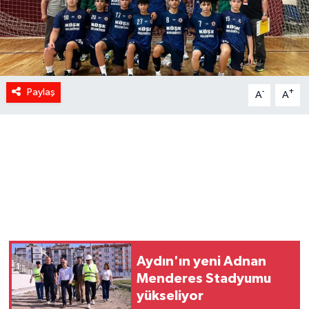
Paylaş
-
+
A
A
Aydın'ın yeni Adnan
Menderes Stadyumu
yükseliyor