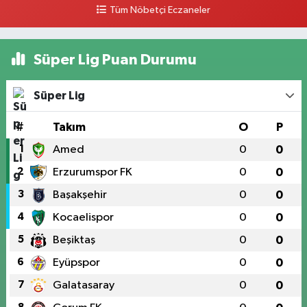
Tüm Nöbetçi Eczaneler
Süper Lig Puan Durumu
Süper Lig
#
Takım
O
P
1
Amed
0
0
2
Erzurumspor FK
0
0
3
Başakşehir
0
0
4
Kocaelispor
0
0
5
Beşiktaş
0
0
6
Eyüpspor
0
0
7
Galatasaray
0
0