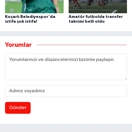
Koçarlı Belediyespor'da
Amatör futbolda transfer
istifa şok istifa!
takvimi belli oldu
Yorumlar
Gönder