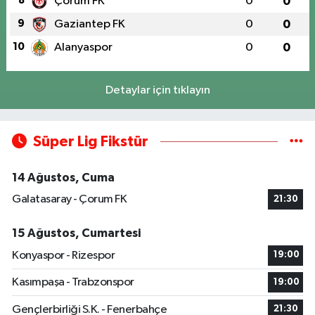
8
Çorum FK
0
0
9
Gaziantep FK
0
0
10
Alanyaspor
0
0
Detaylar için tıklayın
Süper Lig Fikstür
14 Ağustos, Cuma
Galatasaray - Çorum FK
21:30
15 Ağustos, Cumartesi
Konyaspor - Rizespor
19:00
Kasımpaşa - Trabzonspor
19:00
Gençlerbirliği S.K. - Fenerbahçe
21:30