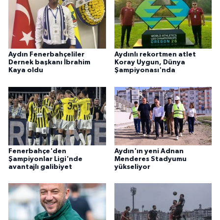
Aydın Fenerbahçeliler
Aydınlı rekortmen atlet
Dernek başkanı İbrahim
Koray Uygun, Dünya
Kaya oldu
Şampiyonası'nda
Fenerbahçe'den
Aydın'ın yeni Adnan
Şampiyonlar Ligi'nde
Menderes Stadyumu
avantajlı galibiyet
yükseliyor