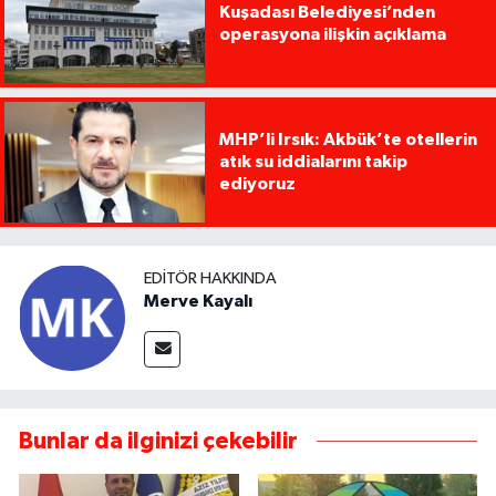
Kuşadası Belediyesi’nden
operasyona ilişkin açıklama
MHP’li Irsık: Akbük’te otellerin
atık su iddialarını takip
ediyoruz
EDITÖR HAKKINDA
Merve Kayalı
Bunlar da ilginizi çekebilir