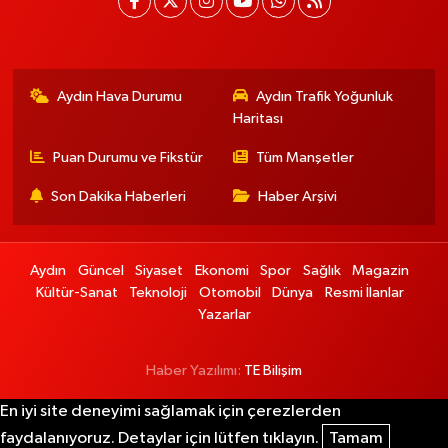
Aydın Hava Durumu
Aydın Trafik Yoğunluk
Haritası
Puan Durumu ve Fikstür
Tüm Manşetler
Son Dakika Haberleri
Haber Arşivi
Aydın
Güncel
Siyaset
Ekonomi
Spor
Sağlık
Magazin
Kültür-Sanat
Teknoloji
Otomobil
Dünya
Resmi İlanlar
Yazarlar
Haber Yazılımı:
TE Bilişim
En iyi site deneyimi sağlamak için çerezlerden
faydalanıyoruz. Detaylar için lütfen tıklayın.
Tamam