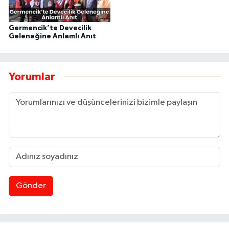
Germencik’te Devecilik
Geleneğine Anlamlı Anıt
Yorumlar
Gönder