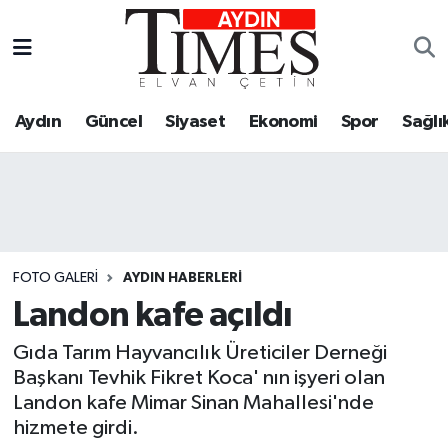
Aydın
Aydın Hava Durumu
Aydın
Güncel
Siyaset
Ekonomi
Spor
Sağlı
Güncel
Aydın Trafik Yoğunluk Haritası
Ekonomi
TFF 3.Lig 4.Grup Puan Durumu ve Fikstür
Siyaset
Tüm Manşetler
FOTO GALERI
Spor
Son Dakika Haberleri
AYDIN HABERLERI
Landon kafe açıldı
Resmi İlanlar
Haber Arşivi
Gıda Tarım Hayvancılık Üreticiler Derneği
Başkanı Tevhik Fikret Koca' nın işyeri olan
Sağlık
Landon kafe Mimar Sinan Mahallesi'nde
hizmete girdi.
Kültür-Sanat