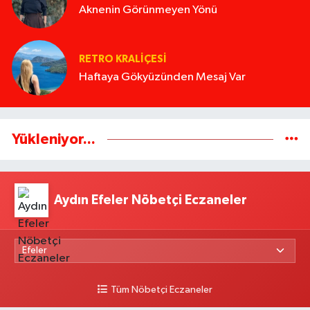
Aknenin Görünmeyen Yönü
RETRO KRALIÇESI
Haftaya Gökyüzünden Mesaj Var
Yükleniyor...
Aydın Efeler Nöbetçi Eczaneler
Tüm Nöbetçi Eczaneler