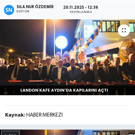
SILA NUR ÖZDEMIR
20.11.2025 - 12:36
Magazin
EDITÖR
YAYINLANMA
Kaynak:
HABER MERKEZİ