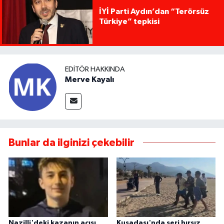
İYİ Parti Aydın’dan “Terörsüz
Türkiye” tepkisi
EDITÖR HAKKINDA
Merve Kayalı
Bunlar da ilginizi çekebilir
Nazilli'deki kazanın acısı
Kuşadası'nda seri hırsız