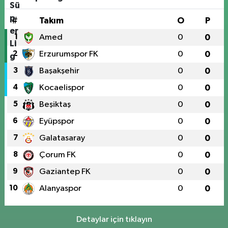
#
Takım
O
P
1
Amed
0
0
2
Erzurumspor FK
0
0
3
Başakşehir
0
0
4
Kocaelispor
0
0
5
Beşiktaş
0
0
6
Eyüpspor
0
0
7
Galatasaray
0
0
8
Çorum FK
0
0
9
Gaziantep FK
0
0
10
Alanyaspor
0
0
Detaylar için tıklayın