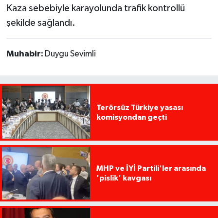
Kaza sebebiyle karayolunda trafik kontrollü
şekilde sağlandı.
Muhabir:
Duygu Sevimli
Terörsüz Türkiye yasası
komisyondan geçti
MHP ve İYİ Partili'ler arasında
'pislik' kavgası