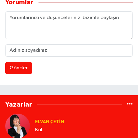
Yorumlar
Gönder
Yazarlar
ELVAN ÇETIN
Kül