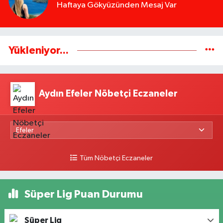
Haftaya Gökyüzünden Mesaj Var
Yükleniyor...
Aydın Efeler Nöbetçi Eczaneler
Tüm Nöbetçi Eczaneler
Süper Lig Puan Durumu
Süper Lig