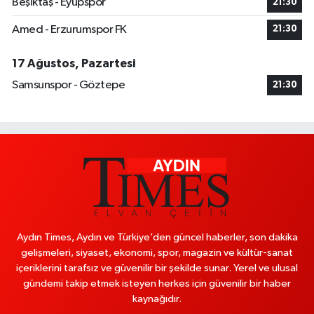
Beşiktaş - Eyüpspor
21:30
Amed - Erzurumspor FK
21:30
17 Ağustos, Pazartesi
Samsunspor - Göztepe
21:30
Aydın Times, Aydın ve Türkiye’den güncel haberler, son dakika
gelişmeleri, siyaset, ekonomi, spor, magazin ve kültür-sanat
içeriklerini tarafsız ve güvenilir bir şekilde sunar. Yerel ve ulusal
gündemi takip etmek isteyen herkes için güvenilir bir haber
kaynağıdır.