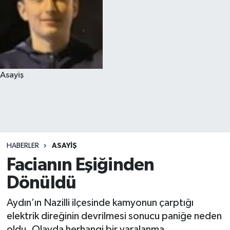
Asayiş
HABERLER
ASAYIŞ
Facianın Eşiğinden
Dönüldü
Aydın’ın Nazilli ilçesinde kamyonun çarptığı
elektrik direğinin devrilmesi sonucu paniğe neden
oldu. Olayda herhangi bir yaralanma