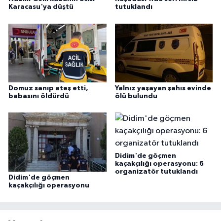
Karacasu'ya düştü
tutuklandı
Domuz sanıp ateş etti,
Yalnız yaşayan şahıs evinde
babasını öldürdü
ölü bulundu
Didim'de göçmen
kaçakçılığı operasyonu: 6
organizatör tutuklandı
Didim'de göçmen
kaçakçılığı operasyonu